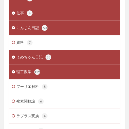
仕事
4
にんじん日記
50
資格
7
よめちゃん日記
85
理工数学
119
フーリエ解析
8
複素関数論
6
ラプラス変換
4