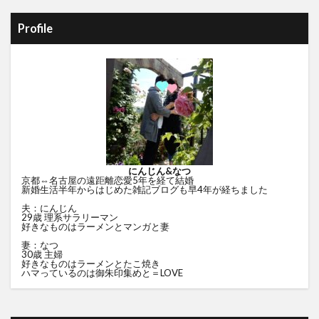
Profile
にんじん&なつ
京都⇔名古屋の遠距離恋愛5年を経て結婚
新婚生活半年からはじめた雑記ブログも早4年が経ちました
夫：にんじん
29歳 理系サラリーマン
好きなものはラーメンとマンガと妻
妻：なつ
30歳 主婦
好きなものはラーメンとたこ焼き
ハマっているのは御朱印集めと＝LOVE