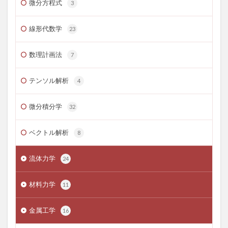
微分方程式
3
線形代数学
23
数理計画法
7
テンソル解析
4
微分積分学
32
ベクトル解析
8
流体力学
24
材料力学
11
金属工学
16