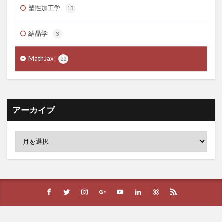
塑性加工学
13
結晶学
3
MathJax
22
アーカイブ