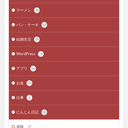
ラーメン
58
パン・ケーキ
43
結婚生活
29
WordPress
13
アプリ
10
お金
20
仕事
4
にんじん日記
50
資格
7