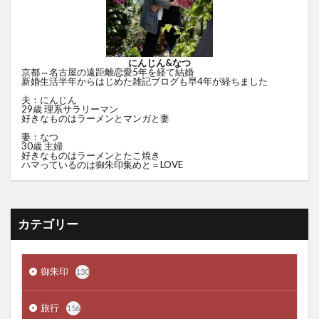
にんじん&なつ
京都⇔名古屋の遠距離恋愛5年を経て結婚
新婚生活半年からはじめた雑記ブログも早4年が経ちました
夫：にんじん
29歳 理系サラリーマン
好きなものはラーメンとマンガと妻
妻：なつ
30歳 主婦
好きなものはラーメンとたこ焼き
ハマっているのは御朱印集めと＝LOVE
カテゴリー
御朱印
130
旅行
156