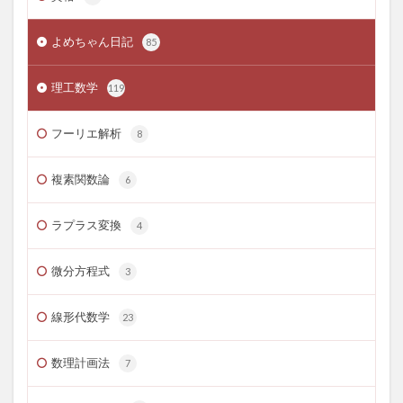
よめちゃん日記
85
理工数学
119
フーリエ解析
8
複素関数論
6
ラプラス変換
4
微分方程式
3
線形代数学
23
数理計画法
7