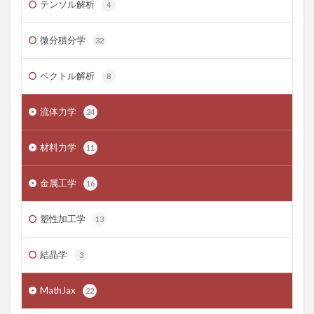
テンソル解析
4
微分積分学
32
ベクトル解析
8
流体力学
24
材料力学
11
金属工学
16
塑性加工学
13
結晶学
3
MathJax
22