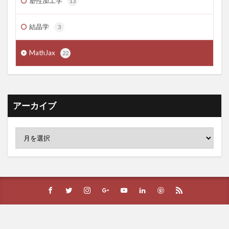
塑性加工学
13
結晶学
3
MathJax
22
アーカイブ