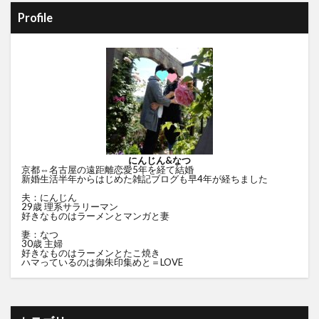
Profile
にんじん&なつ
京都⇔名古屋の遠距離恋愛5年を経て結婚
新婚生活半年からはじめた雑記ブログも早4年が経ちました
夫：にんじん
29歳 理系サラリーマン
好きなものはラーメンとマンガと妻
妻：なつ
30歳 主婦
好きなものはラーメンとたこ焼き
ハマっているのは御朱印集めと＝LOVE