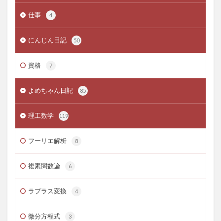
仕事
4
にんじん日記
50
資格
7
よめちゃん日記
85
理工数学
119
フーリエ解析
8
複素関数論
6
ラプラス変換
4
微分方程式
3