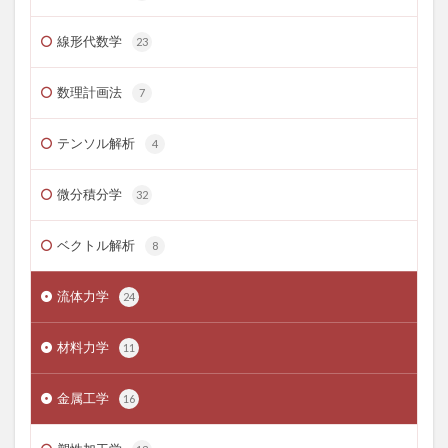
線形代数学
23
数理計画法
7
テンソル解析
4
微分積分学
32
ベクトル解析
8
流体力学
24
材料力学
11
金属工学
16