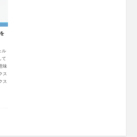
を
ェル
して
意味
クス
クス