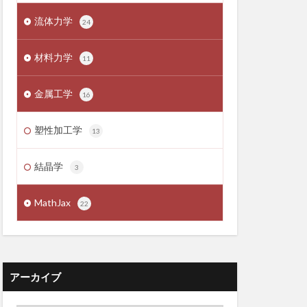
流体力学
24
材料力学
11
金属工学
16
塑性加工学
13
結晶学
3
MathJax
22
アーカイブ