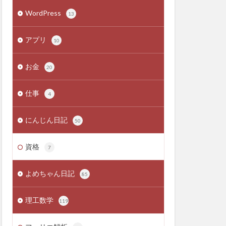
WordPress
13
アプリ
10
お金
20
仕事
4
にんじん日記
50
資格
7
よめちゃん日記
85
理工数学
119