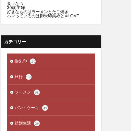
妻：なつ
30歳 主婦
好きなものはラーメンとたこ焼き
ハマっているのは御朱印集めと＝LOVE
カテゴリー
御朱印
130
旅行
156
ラーメン
58
パン・ケーキ
43
結婚生活
29