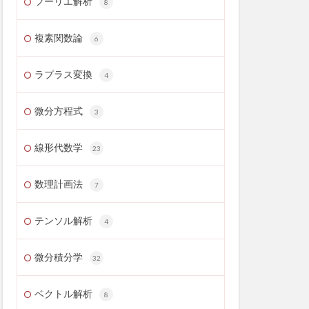
フーリエ解析
8
複素関数論
6
ラプラス変換
4
微分方程式
3
線形代数学
23
数理計画法
7
テンソル解析
4
微分積分学
32
ベクトル解析
8