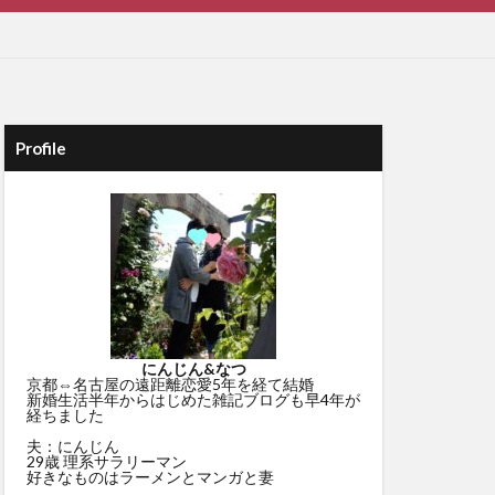
Profile
にんじん&なつ
京都⇔名古屋の遠距離恋愛5年を経て結婚
新婚生活半年からはじめた雑記ブログも早4年が
経ちました
夫：にんじん
29歳 理系サラリーマン
好きなものはラーメンとマンガと妻