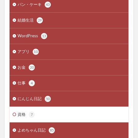
パン・ケーキ
43
結婚生活
29
WordPress
13
アプリ
10
お金
20
仕事
4
にんじん日記
50
資格
7
よめちゃん日記
85