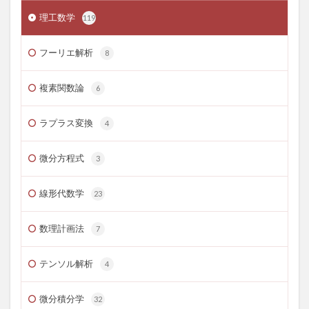
理工数学
119
フーリエ解析
8
複素関数論
6
ラプラス変換
4
微分方程式
3
線形代数学
23
数理計画法
7
テンソル解析
4
微分積分学
32