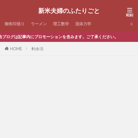
新米夫婦のふたりごと
御朱印巡り
ラーメン
理工数学
流体力学
ログは記事内にプロモーションを含みます。ご了承ください。
HOME
剰余項