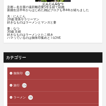
にんじん&なつ
京都⇔名古屋の遠距離恋愛5年を経て結婚
新婚生活半年からはじめた雑記ブログも早4年が経ちました
夫：にんじん
29歳 理系サラリーマン
好きなものはラーメンとマンガと妻
妻：なつ
30歳 主婦
好きなものはラーメンとたこ焼き
ハマっているのは御朱印集めと＝LOVE
カテゴリー
御朱印
130
旅行
156
ラーメン
58