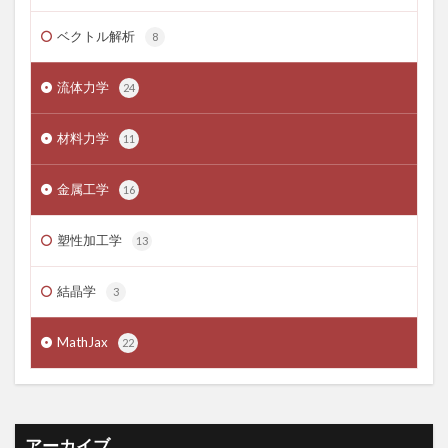
ベクトル解析
8
流体力学
24
材料力学
11
金属工学
16
塑性加工学
13
結晶学
3
MathJax
22
アーカイブ