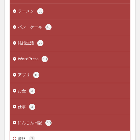
ラーメン
58
パン・ケーキ
43
結婚生活
29
WordPress
13
アプリ
10
お金
20
仕事
4
にんじん日記
50
資格
7