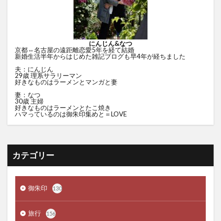
にんじん&なつ
京都⇔名古屋の遠距離恋愛5年を経て結婚
新婚生活半年からはじめた雑記ブログも早4年が経ちました
夫：にんじん
29歳 理系サラリーマン
好きなものはラーメンとマンガと妻
妻：なつ
30歳 主婦
好きなものはラーメンとたこ焼き
ハマっているのは御朱印集めと＝LOVE
カテゴリー
御朱印
130
旅行
156