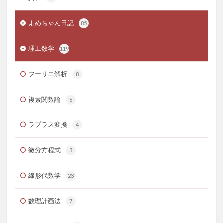
よめちゃん日記
85
理工数学
119
フーリエ解析
8
複素関数論
6
ラプラス変換
4
微分方程式
3
線形代数学
23
数理計画法
7