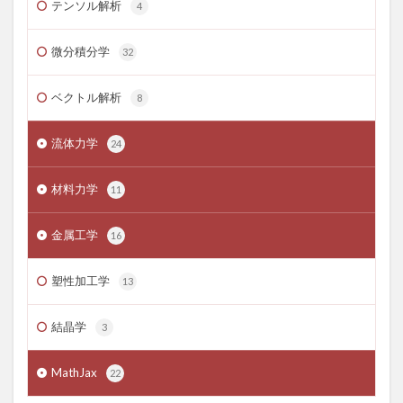
テンソル解析
4
微分積分学
32
ベクトル解析
8
流体力学
24
材料力学
11
金属工学
16
塑性加工学
13
結晶学
3
MathJax
22