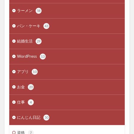
ラーメン
58
パン・ケーキ
43
結婚生活
29
WordPress
13
アプリ
10
お金
20
仕事
4
にんじん日記
50
資格
7