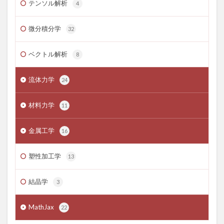
テンソル解析
4
微分積分学
32
ベクトル解析
8
流体力学
24
材料力学
11
金属工学
16
塑性加工学
13
結晶学
3
MathJax
22