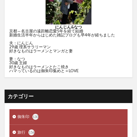
にんじん&なつ
京都⇔名古屋の遠距離恋愛5年を経て結婚
新婚生活半年からはじめた雑記ブログも早4年が経ちました
夫：にんじん
29歳 理系サラリーマン
好きなものはラーメンとマンガと妻
妻：なつ
30歳 主婦
好きなものはラーメンとたこ焼き
ハマっているのは御朱印集めと＝LOVE
カテゴリー
御朱印
130
旅行
156