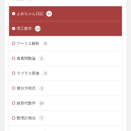
よめちゃん日記
85
理工数学
119
フーリエ解析
8
複素関数論
6
ラプラス変換
4
微分方程式
3
線形代数学
23
数理計画法
7