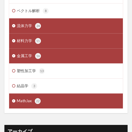
ベクトル解析
8
流体力学
24
材料力学
11
金属工学
16
塑性加工学
13
結晶学
3
MathJax
22
アーカイブ