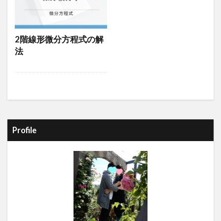
2階線形微分方程式の解
法
Profile