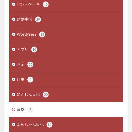
パン・ケーキ
43
結婚生活
29
WordPress
13
アプリ
10
お金
20
仕事
4
にんじん日記
50
資格
7
よめちゃん日記
85