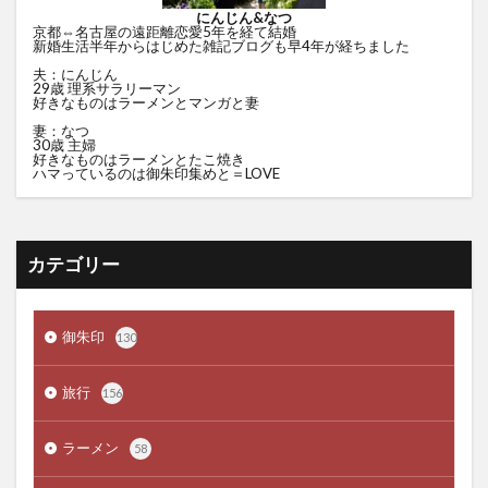
にんじん&なつ
京都⇔名古屋の遠距離恋愛5年を経て結婚
新婚生活半年からはじめた雑記ブログも早4年が経ちました
夫：にんじん
29歳 理系サラリーマン
好きなものはラーメンとマンガと妻
妻：なつ
30歳 主婦
好きなものはラーメンとたこ焼き
ハマっているのは御朱印集めと＝LOVE
カテゴリー
御朱印
130
旅行
156
ラーメン
58