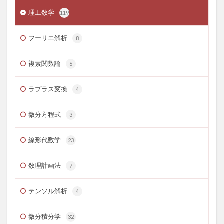
理工数学
119
フーリエ解析
8
複素関数論
6
ラプラス変換
4
微分方程式
3
線形代数学
23
数理計画法
7
テンソル解析
4
微分積分学
32