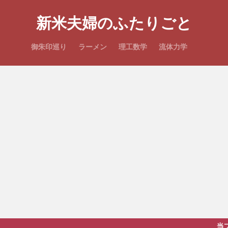
新米夫婦のふたりごと
御朱印巡り
ラーメン
理工数学
流体力学
当ブログは