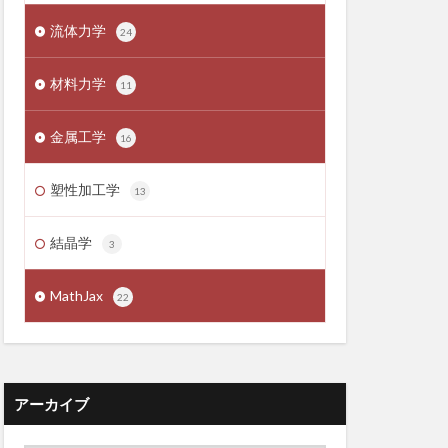
流体力学
24
材料力学
11
金属工学
16
塑性加工学
13
結晶学
3
MathJax
22
アーカイブ