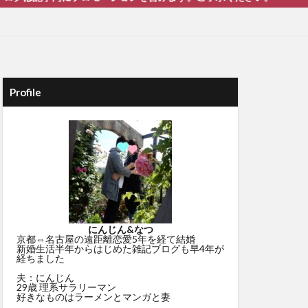
Profile
にんじん&なつ
京都⇔名古屋の遠距離恋愛5年を経て結婚
新婚生活半年からはじめた雑記ブログも早4年が
経ちました
夫：にんじん
29歳 理系サラリーマン
好きなものはラーメンとマンガと妻