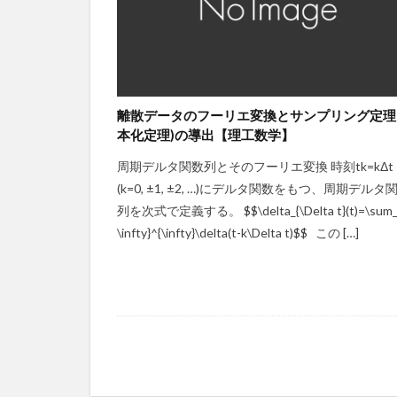
離散データのフーリエ変換とサンプリング定理
本化定理)の導出【理工数学】
周期デルタ関数列とそのフーリエ変換 時刻tk=kΔt
(k=0, ±1, ±2, …)にデルタ関数をもつ、周期デルタ
列を次式で定義する。 $$\delta_{\Delta t}(t)=\sum_
\infty}^{\infty}\delta(t-k\Delta t)$$ この […]