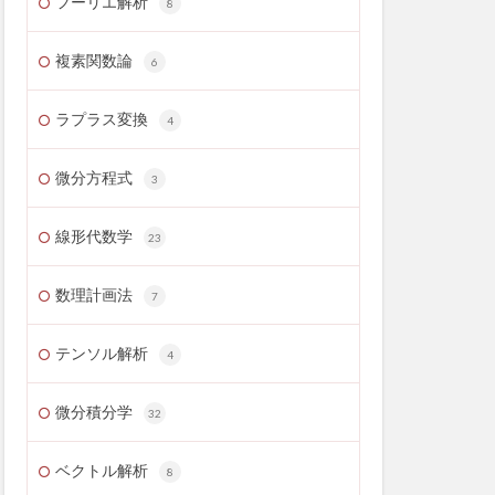
フーリエ解析
8
複素関数論
6
ラプラス変換
4
微分方程式
3
線形代数学
23
数理計画法
7
テンソル解析
4
微分積分学
32
ベクトル解析
8