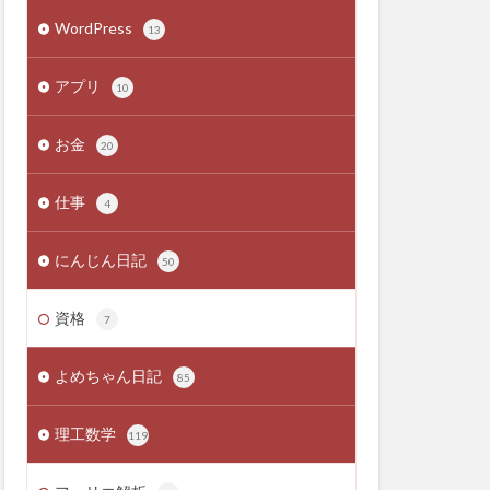
WordPress
13
アプリ
10
お金
20
仕事
4
にんじん日記
50
資格
7
よめちゃん日記
85
理工数学
119