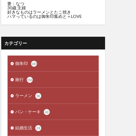
妻：なつ
30歳 主婦
好きなものはラーメンとたこ焼き
ハマっているのは御朱印集めと＝LOVE
カテゴリー
御朱印
130
旅行
156
ラーメン
58
パン・ケーキ
43
結婚生活
29