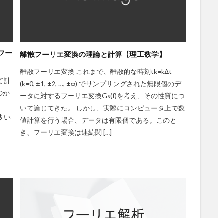
フー
離散フーリエ変換の理論と計算【理工数学】
離散フーリエ変換 これまで、離散的な時刻tk=kΔt
て計
(k=0, ±1, ±2, …, ±∞) でサンプリングされた無限個のデ
のか
ータに対するフーリエ変換Gs(f)を考え、その性質につ
いて論じてきた。 しかし、実際にコンピュータ上で数
$$ い
値計算を行う場合、データは有限個である。このと
き、フーリエ変換は連続関 […]