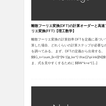
離散フーリエ変換(DFT)の計算オーダーと高速
リエ変換(FFT)【理工数学】
離散フーリエ変換の計算効率 DFTを定義に基づい
算した場合、どれくらいの計算ステップが必要な
を調べてみる。 まず、DFTの定義から出発する。
$$G_n=\sum_{k=0}^{N-1}g_ke^{-\frac{2\pi ink}{N}}
ま、式を見やすくするために $$W^k=e^{ […]