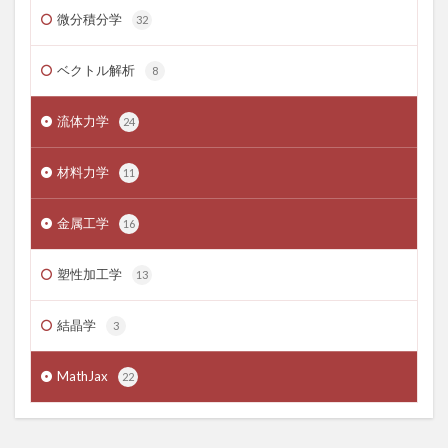
微分積分学
32
ベクトル解析
8
流体力学
24
材料力学
11
金属工学
16
塑性加工学
13
結晶学
3
MathJax
22