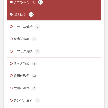
よめちゃん日記
85
理工数学
119
フーリエ解析
8
複素関数論
6
ラプラス変換
4
微分方程式
3
線形代数学
23
数理計画法
7
テンソル解析
4