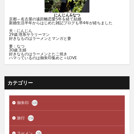
にんじん&なつ
京都⇔名古屋の遠距離恋愛5年を経て結婚
新婚生活半年からはじめた雑記ブログも早4年が経ちました
夫：にんじん
29歳 理系サラリーマン
好きなものはラーメンとマンガと妻
妻：なつ
30歳 主婦
好きなものはラーメンとたこ焼き
ハマっているのは御朱印集めと＝LOVE
カテゴリー
御朱印
130
旅行
156
ラーメン
58