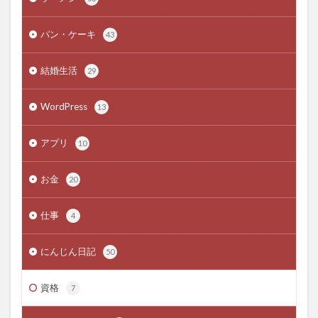
パン・ケーキ
43
結婚生活
29
WordPress
13
アプリ
10
お金
20
仕事
4
にんじん日記
50
資格
7