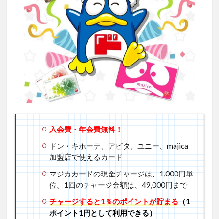
ーマ
ジ
カ
カー
ドの
購入
方法
2.1
カー
ドの
デザ
イン
入会費・年会費無料！
を選
ぶ
ドン・キホーテ、アピタ、ユニー、majica
2.2
加盟店で使えるカード
マジ
マジカカードの現金チャージは、1,000円単
カカ
ード
位。1回のチャージ金額は、49,000円まで
を購
チャージすると1％のポイントが貯まる
（1
入す
る
ポイント1円として利用できる）