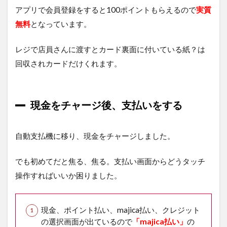
法
アプリで会員登録をすると100ポイントもらえるので
実質
無料
となっています。
5.1
発券
機を
レジで店員さんに渡すとカード裏面に付いている紙？は
使う
回収されカードだけくれます。
6
ま
と
め
現金をチャージ後、支払いをする
自動支払機に移り、現金をチャージしました。
でも初めてだと焦る、焦る。支払い画面からどうタッチ
操作すればいいか困りました。
現金、ポイント払い、majica払い、クレジット
の選択画面が出ているので
「majica払い」
の