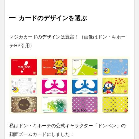
4
マジ
カア
カードのデザインを選ぶ
プリ
の内
容を
マジカカードのデザインは豊富！（画像はドン・キホー
紹介
しま
テHP引用）
す！
4.1
キャ
ンペ
ーン
情報
4.2
チラ
シ
4.3
会員
私はドン・キホーテの公式キャラクター「ドンペン」の
証バ
顔面ズームカードにしました！
ーコ