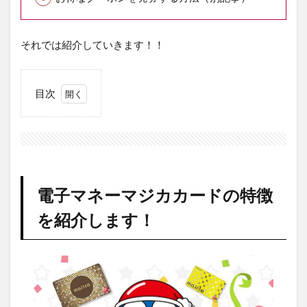
それでは紹介していきます！！
目次
1
電子
マネ
ーマ
ジカ
カー
電子マネーマジカカードの特徴
ドの
特徴
を紹介します！
を紹
介し
ま
す！
2
電子
マネ