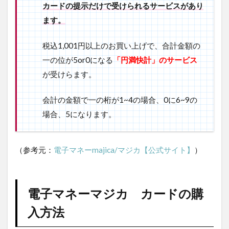
アプ
カードの提示だけで受けられるサービスがあり
リを
ます。
イン
スト
ール
税込1,001円以上のお買い上げで、合計金額の
3.2
一の位が5or0になる
「円満快計」のサービス
②会
が受けらます。
員登
録は
こち
会計の金額で一の桁が1~4の場合、0に6~9の
らを
場合、5になります。
クリ
ック
3.3
（参考元：
電子マネーmajica/マジカ【公式サイト】
）
③す
でに
マジ
カカ
電子マネーマジカ カードの購
ード
をお
入方法
持ち
の