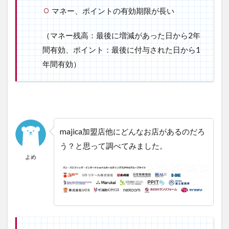
2.3
マネー、ポイントの有効期限が長い
現金
をチ
（マネー残高：最後に増減があった日から2年
ャー
間有効、ポイント：最後に付与された日から1
ジ
後、
年間有効）
支払
いを
する
3
ド
ン・キホ
ーテの電
majica加盟店他にどんなお店があるのだろ
子マネー
う？と思って調べてみました。
アプリ
「majica」
よめ
の会員登
録の手順
を紹介
3.1
①マ
ジカ