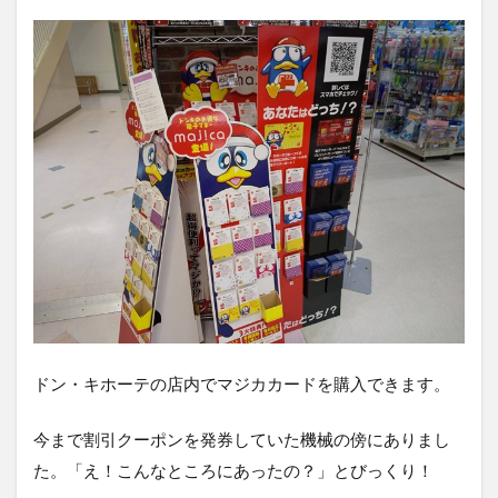
方
一番
上の
majica
をク
リッ
ク
3.4
④カ
ード
認証
3.5
⑤本
人確
認
3.6
ドン・キホーテの店内でマジカカードを購入できます。
⑥パ
スワ
今まで割引クーポンを発券していた機械の傍にありまし
ード
登録
た。「え！こんなところにあったの？」とびっくり！