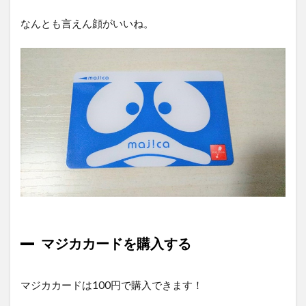
ード
なんとも言えん顔がいいね。
4.4
メッ
セー
ジ
（サ
ンキ
ュー
メー
ル）
5
ド
ン・
キホ
ーテ
のお
得な
マジカカードを購入する
クー
ポン
を発
マジカカードは100円で購入できます！
券す
る方