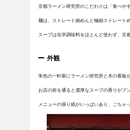
メン
京都ラーメン研究所のこだわりは「食べや
2.2
定食
麺は、ストレート細めんと極細ストレート
2.3
スープは化学調味料をほとんど使わず、京都
ごは
んも
の・
単品
外観
3
食
朱色の一軒家にラーメン研究所と木の看板
べ
た
お店の前を通ると濃厚なスープの香りがプ
感
想
メニューの張り紙がいっぱいあり、ごちゃ
3.1
しょ
うゆ
とん