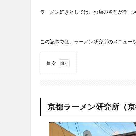
ラーメン好きとしては、お店の名前がラー
この記事では、ラーメン研究所のメニュー
目次
1
京都
ラー
メン
研究
所
京都ラーメン研究所（京
（京
都市
南
区）