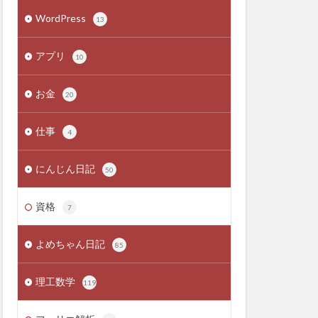
WordPress
13
アプリ
10
お金
20
仕事
4
にんじん日記
50
資格
7
よめちゃん日記
85
理工数学
119