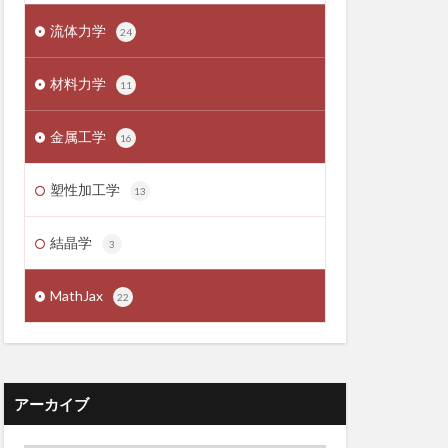
流体力学
24
材料力学
11
金属工学
16
塑性加工学
13
結晶学
3
MathJax
22
アーカイブ