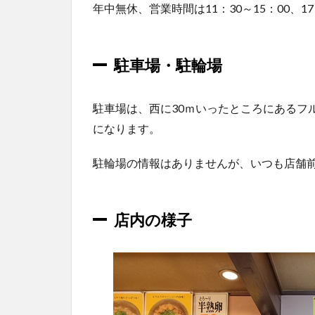
年中無休、営業時間は11：30～15：00、17
3.5
餃子
4
駐車場・駐輪場
京都
ラー
メン
駐車場は、西に30ｍいったところにあるフ
研究
になります。
所で
お得
に食
駐輪場の情報はありませんが、いつも店舗
べる
方
法！
店内の様子
5
アク
セ
ス・
店舗
情報