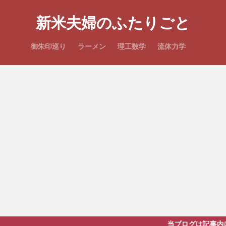
新米夫婦のふたりごと
御朱印巡り
ラーメン
理工数学
流体力学
当ブログは記事内にプロモーションを含み