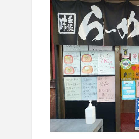
こつ
ラー
メン
3.2
あっ
さり
とん
こつ
ラー
メン
3.3
チャ
ーシ
ュー
丼
3.4
豚キ
ムチ
定食