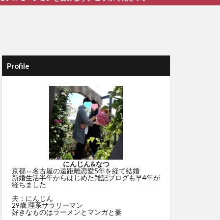
Profile
にんじん&なつ
京都⇔名古屋の遠距離恋愛5年を経て結婚
新婚生活半年からはじめた雑記ブログも早4年が
経ちました
夫：にんじん
29歳 理系サラリーマン
好きなものはラーメンとマンガと妻