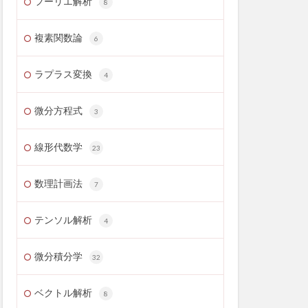
フーリエ解析
8
複素関数論
6
ラプラス変換
4
微分方程式
3
線形代数学
23
数理計画法
7
テンソル解析
4
微分積分学
32
ベクトル解析
8