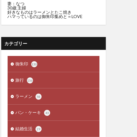
妻：なつ
30歳 主婦
好きなものはラーメンとたこ焼き
ハマっているのは御朱印集めと＝LOVE
カテゴリー
御朱印
130
旅行
156
ラーメン
58
パン・ケーキ
43
結婚生活
29