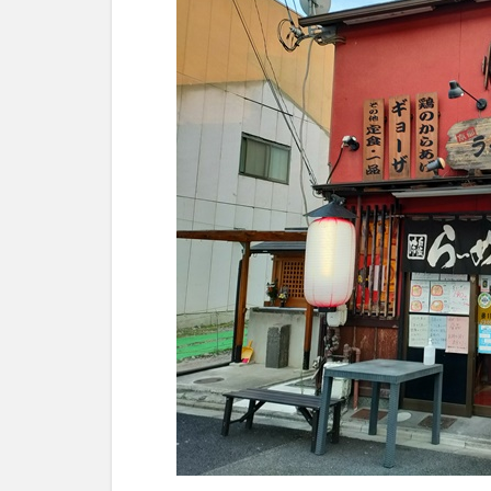
1.1
外観
1.2
駐車
場・
駐輪
場
1.3
店内
の様
子
2
メ
ニ
ュ
ー
2.1
ラー