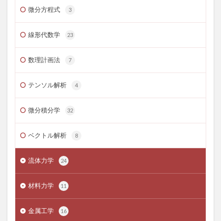
微分方程式
3
線形代数学
23
数理計画法
7
テンソル解析
4
微分積分学
32
ベクトル解析
8
流体力学
24
材料力学
11
金属工学
16