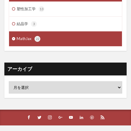
塑性加工学
13
結晶学
3
MathJax
22
アーカイブ