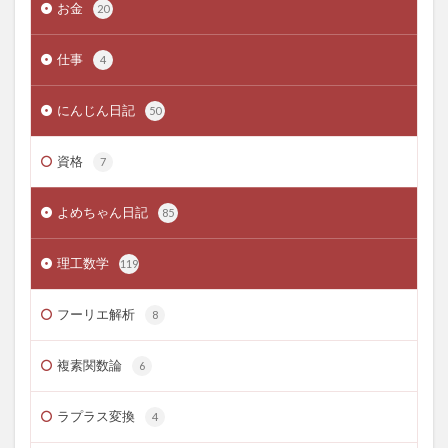
お金
20
仕事
4
にんじん日記
50
資格
7
よめちゃん日記
85
理工数学
119
フーリエ解析
8
複素関数論
6
ラプラス変換
4