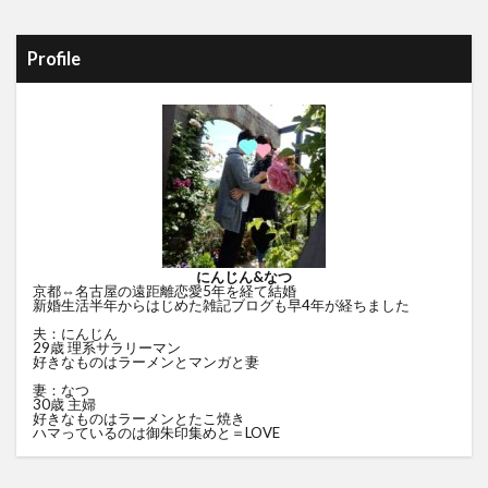
Profile
にんじん&なつ
京都⇔名古屋の遠距離恋愛5年を経て結婚
新婚生活半年からはじめた雑記ブログも早4年が経ちました
夫：にんじん
29歳 理系サラリーマン
好きなものはラーメンとマンガと妻
妻：なつ
30歳 主婦
好きなものはラーメンとたこ焼き
ハマっているのは御朱印集めと＝LOVE