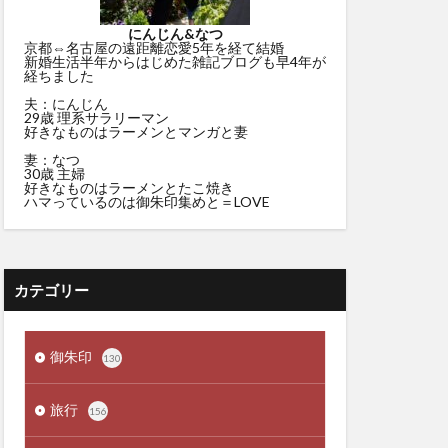
にんじん&なつ
京都⇔名古屋の遠距離恋愛5年を経て結婚
新婚生活半年からはじめた雑記ブログも早4年が
経ちました
夫：にんじん
29歳 理系サラリーマン
好きなものはラーメンとマンガと妻
妻：なつ
30歳 主婦
好きなものはラーメンとたこ焼き
ハマっているのは御朱印集めと＝LOVE
カテゴリー
御朱印
130
旅行
156