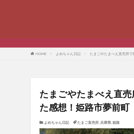
HOME
よめちゃん日記
たまごやたまべえ直売所で
たまごやたまべえ直売
た感想！姫路市夢前町
よめちゃん日記
たまご直売所
,
兵庫県
,
姫路