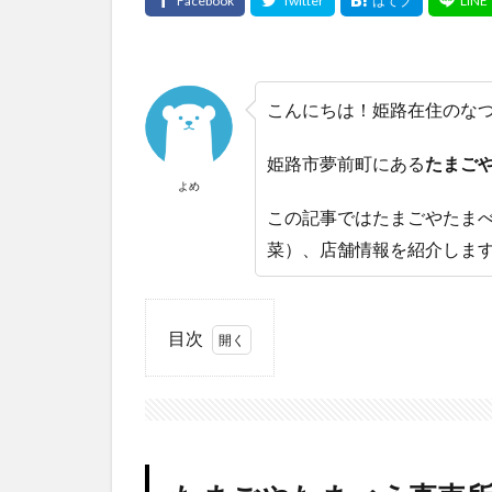
こんにちは！姫路在住のな
姫路市夢前町にある
たまご
よめ
この記事ではたまごやたま
菜）、店舗情報を紹介しま
目次
1
た
ま
ご
や
た