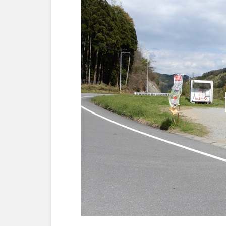
した
2
た
ま
べ
え
の
美
味
た
ま
ご
を
食
べ
た
感
想
3