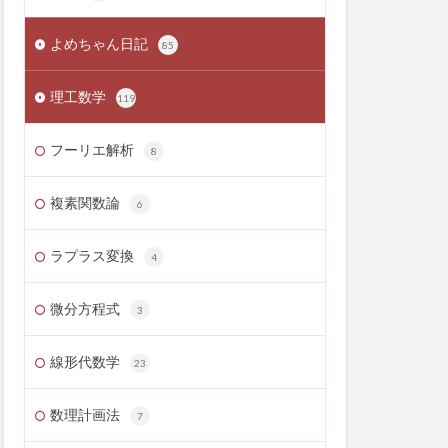
よめちゃん日記
85
理工数学
119
フーリエ解析
8
複素関数論
6
ラプラス変換
4
微分方程式
3
線形代数学
23
数理計画法
7