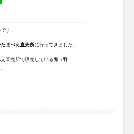
つです。
やたまべえ直売所
に行ってきました。
べえ直売所で販売している卵（野
す。