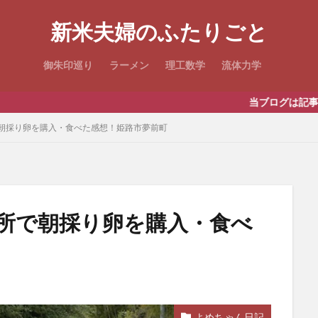
新米夫婦のふたりごと
御朱印巡り
ラーメン
理工数学
流体力学
当ブログは記事内にプロモーションを
朝採り卵を購入・食べた感想！姫路市夢前町
所で朝採り卵を購入・食べ
よめちゃん日記