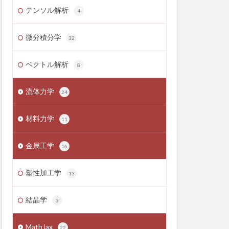
テンソル解析
4
微分積分学
32
ベクトル解析
8
流体力学
24
材料力学
11
金属工学
16
塑性加工学
13
結晶学
3
MathJax
22