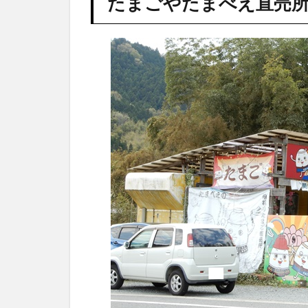
たまごやたまべえ直売
ま
べ
え
直
売
所
1.1
駐車
場
1.2
営業
時
間・
定休
日
1.3
販売
して
いる