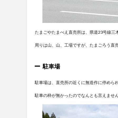
卵
（た
まべ
えの
美味
たまごやたまべえ直売所は、県道23号線三
たま
ご）
周りは山、山、工場ですが、たまごろう直
1.4
無農
薬野
菜の
駐車場
販売
も
駐車場は、直売所の近くに無造作に停めら
1.5
ゆで
駐車の枠が無かったのでなんとも言えません
卵の
サー
ビス
があ
りま