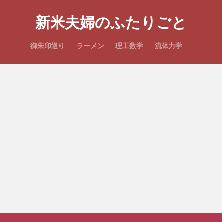
新米夫婦のふたりごと
御朱印巡り
ラーメン
理工数学
流体力学