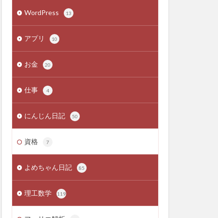
WordPress
13
アプリ
10
お金
20
仕事
4
にんじん日記
50
資格
7
よめちゃん日記
85
理工数学
119