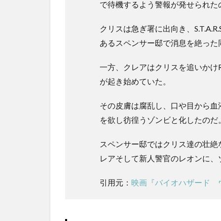
で待機するよう警報が発せられた
クリスは急ぎ署に出向き、S.T.A
あるスペンサー邸で消息を絶った
一方、クレアはクリスを追いかけR
が起き始めていた。
その皮膚は腐乱し、口や目から血
を欲し彷徨うゾンビと化したのだ
スペンサー邸ではクリス達の壮絶な
レアそして新人警官のレオンに、
引用元：
映画『バイオハザード 