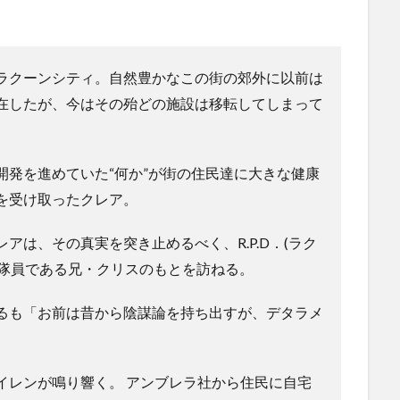
ラクーンシティ。自然豊かなこの街の郊外に以前は
在したが、今はその殆どの施設は移転してしまって
開発を進めていた“何か”が街の住民達に大きな健康
を受け取ったクレア。
アは、その真実を突き止めるべく、R.P.D．(ラク
.S.の隊員である兄・クリスのもとを訪ねる。
るも「お前は昔から陰謀論を持ち出すが、デタラメ
イレンが鳴り響く。 アンブレラ社から住民に自宅