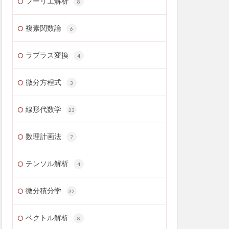
フーリエ解析
8
複素関数論
6
ラプラス変換
4
微分方程式
3
線形代数学
23
数理計画法
7
テンソル解析
4
微分積分学
32
ベクトル解析
8