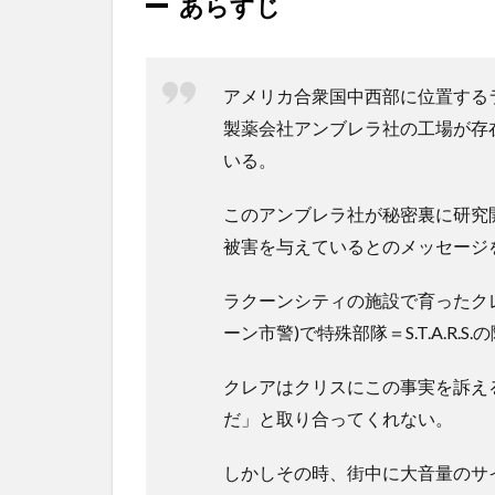
あらすじ
ゥ・
ラク
ーン
シテ
アメリカ合衆国中西部に位置する
ィ
製薬会社アンブレラ社の工場が存
1.1
いる。
あら
すじ
このアンブレラ社が秘密裏に研究
2
被害を与えているとのメッセージ
映
画
を
ラクーンシティの施設で育ったクレ
見
ーン市警)で特殊部隊＝S.T.A.R
た
感
クレアはクリスにこの事実を訴え
想
だ」と取り合ってくれない。
3
総
しかしその時、街中に大音量のサ
評