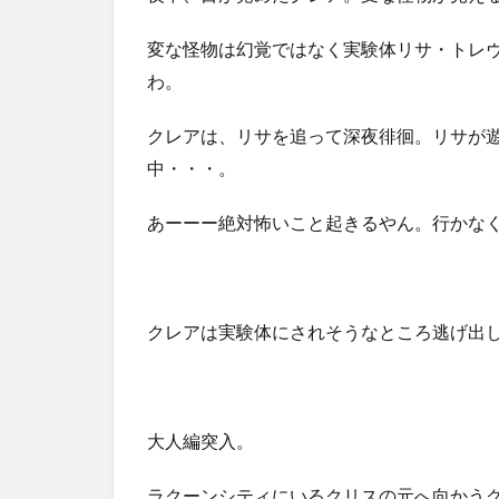
変な怪物は幻覚ではなく実験体リサ・トレ
わ。
クレアは、リサを追って深夜徘徊。リサが
中・・・。
あーーー絶対怖いこと起きるやん。行かな
クレアは実験体にされそうなところ逃げ出
大人編突入。
ラクーンシティにいるクリスの元へ向かう