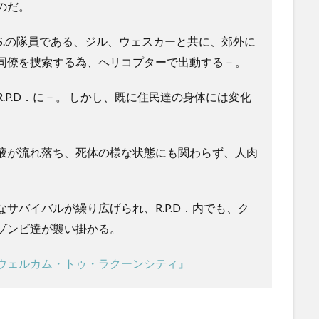
のだ。
.R.S.の隊員である、ジル、ウェスカーと共に、郊外に
同僚を捜索する為、ヘリコプターで出動する－。
.P.D．に－。 しかし、既に住民達の身体には変化
液が流れ落ち、死体の様な状態にも関わらず、人肉
。
サバイバルが繰り広げられ、R.P.D．内でも、ク
ゾンビ達が襲い掛かる。
ウェルカム・トゥ・ラクーンシティ』