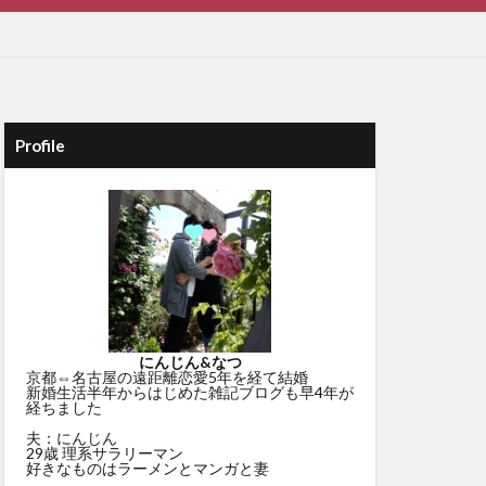
Profile
にんじん&なつ
京都⇔名古屋の遠距離恋愛5年を経て結婚
新婚生活半年からはじめた雑記ブログも早4年が
経ちました
夫：にんじん
29歳 理系サラリーマン
好きなものはラーメンとマンガと妻