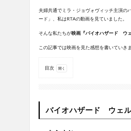
夫婦共通でミラ・ジョヴォヴィッチ主演の
ード」、私はRTAの動画を見ていました。
そんな私たちが
映画『バイオハザード ウ
この記事では映画を見た感想を書いていき
目次
1
バイ
オハ
ザー
ド
ウェ
バイオハザード ウェ
ルカ
ム・
ト