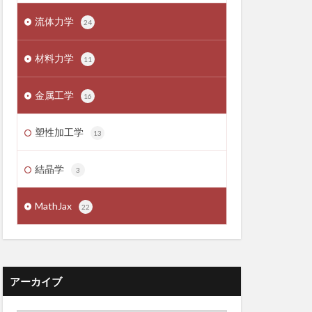
流体力学
24
材料力学
11
金属工学
16
塑性加工学
13
結晶学
3
MathJax
22
アーカイブ