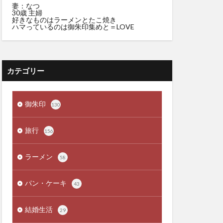
妻：なつ
30歳 主婦
好きなものはラーメンとたこ焼き
ハマっているのは御朱印集めと＝LOVE
カテゴリー
御朱印
130
旅行
156
ラーメン
58
パン・ケーキ
43
結婚生活
29