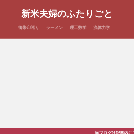
新米夫婦のふたりごと
御朱印巡り
ラーメン
理工数学
流体力学
当ブログは記事内にプロモーションを含み