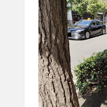
（鶏
白湯
らー
めん
塩）
3.3
キラ
メキ
の豚
丼
4
お得
なア
プリ
会員
にな
りま
し
た！
5