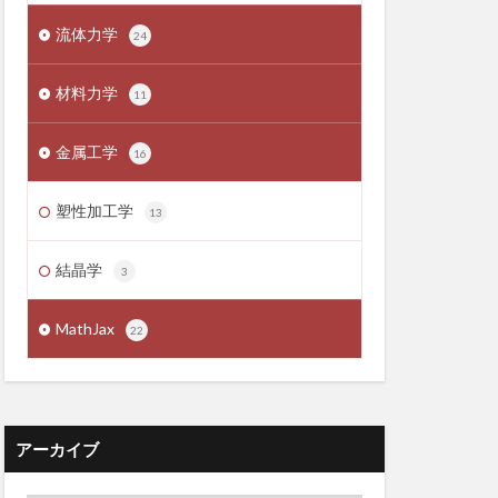
流体力学
24
材料力学
11
金属工学
16
塑性加工学
13
結晶学
3
MathJax
22
アーカイブ