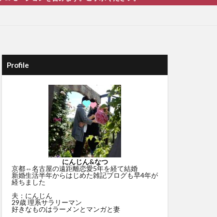
Profile
にんじん&なつ
京都⇔名古屋の遠距離恋愛5年を経て結婚
新婚生活半年からはじめた雑記ブログも早4年が
経ちました
夫：にんじん
29歳 理系サラリーマン
好きなものはラーメンとマンガと妻