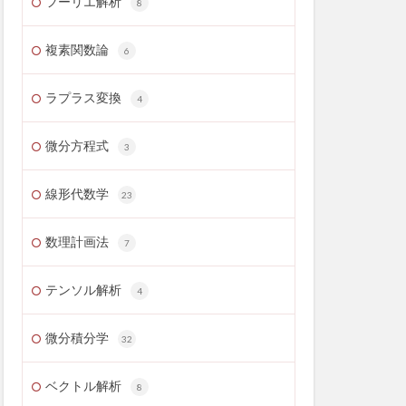
フーリエ解析
8
複素関数論
6
ラプラス変換
4
微分方程式
3
線形代数学
23
数理計画法
7
テンソル解析
4
微分積分学
32
ベクトル解析
8