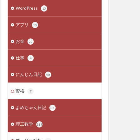
WordPress
13
アプリ
10
お金
20
仕事
4
にんじん日記
50
資格
7
よめちゃん日記
85
理工数学
119