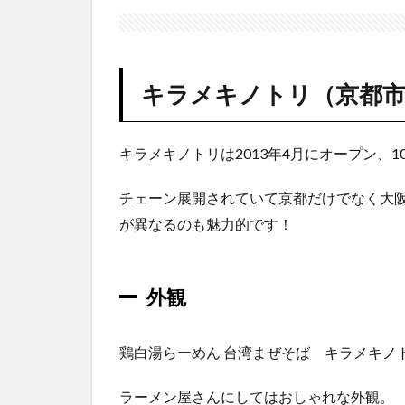
キラ
メキ
ノト
リ
（京
キラメキノトリ（京都市
都市
上京
区）
キラメキノトリは2013年4月にオープン、
1.1
外観
チェーン展開されていて京都だけでなく大
が異なるのも魅力的です！
1.2
駐車
場・
駐輪
外観
場
1.3
鶏白湯らーめん 台湾まぜそば キラメキノ
店内
の様
ラーメン屋さんにしてはおしゃれな外観。
子