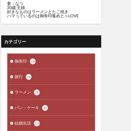
妻：なつ
30歳 主婦
好きなものはラーメンとたこ焼き
ハマっているのは御朱印集めと＝LOVE
カテゴリー
御朱印
130
旅行
156
ラーメン
58
パン・ケーキ
43
結婚生活
29