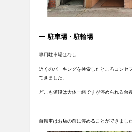
べ
た
感
想
3.1
駐車場・駐輪場
醤油
のキ
専用駐車場はなし
ラメ
キ
（鶏
近くのパーキングを検索したところコンセプ
白湯
てきました。
らー
めん
醤
どこも値段は大体一緒ですが停められる台
油）
3.2
塩の
自転車はお店の前に停めることができまし
キラ
メキ