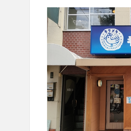
2
メ
ニ
ュ
ー
2.1
ラー
メン
2.2
トッ
ピン
グ
2.3
セッ
ト＆
丼
3
食