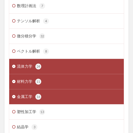
数理計画法
7
テンソル解析
4
微分積分学
32
ベクトル解析
8
流体力学
24
材料力学
11
金属工学
16
塑性加工学
13
結晶学
3