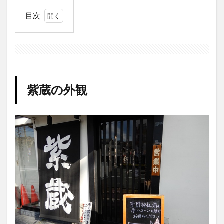
目次
1
紫
蔵
の
外
観
紫蔵の外観
2
混
雑
時
の
待
ち
方
3
券
売
機
で