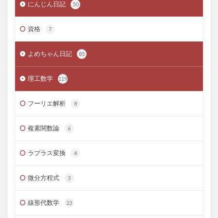
にんじん日記
50
資格
7
よめちゃん日記
85
理工数学
119
フーリエ解析
8
複素関数論
6
ラプラス変換
4
微分方程式
3
線形代数学
23