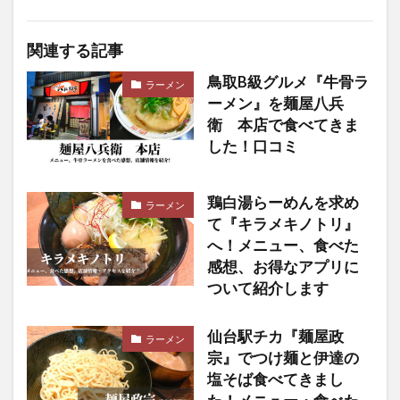
関連する記事
鳥取B級グルメ『牛骨ラ
ラーメン
ーメン』を麺屋八兵
衛 本店で食べてきま
した！口コミ
鶏白湯らーめんを求め
ラーメン
て『キラメキノトリ』
へ！メニュー、食べた
感想、お得なアプリに
ついて紹介します
仙台駅チカ『麺屋政
ラーメン
宗』でつけ麺と伊達の
塩そば食べてきまし