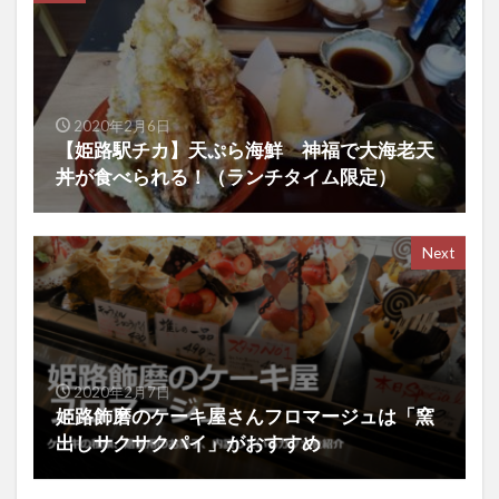
2020年2月6日
【姫路駅チカ】天ぷら海鮮 神福で大海老天
丼が食べられる！（ランチタイム限定）
Next
2020年2月7日
姫路飾磨のケーキ屋さんフロマージュは「窯
出しサクサクパイ」がおすすめ