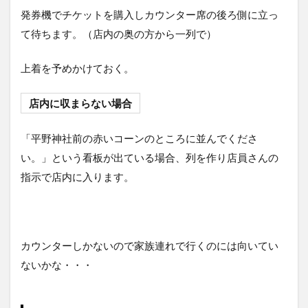
め
発券機でチケットを購入しカウンター席の後ろ側に立っ
ん
て待ちます。（店内の奥の方から一列で）
6
ア
上着を予めかけておく。
ク
セ
ス
店内に収まらない場合
7
まと
「平野神社前の赤いコーンのところに並んでくださ
め
い。」という看板が出ている場合、列を作り店員さんの
「紫
蔵は
指示で店内に入ります。
京都
最強
の家
系ラ
ーメ
カウンターしかないので家族連れで行くのには向いてい
ン」
ないかな・・・