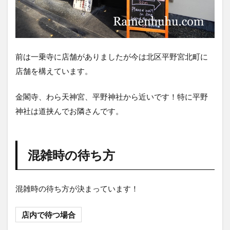
食
券
を
買
い
ま
前は一乗寺に店舗がありましたが今は北区平野宮北町に
す
店舗を構えています。
4
メ
金閣寺、わら天神宮、平野神社から近いです！特に平野
ニ
ュ
神社は道挟んでお隣さんです。
ー
紹
介
混雑時の待ち方
5
紫
蔵
の
混雑時の待ち方が決まっています！
家
系
店内で待つ場合
ら
ー