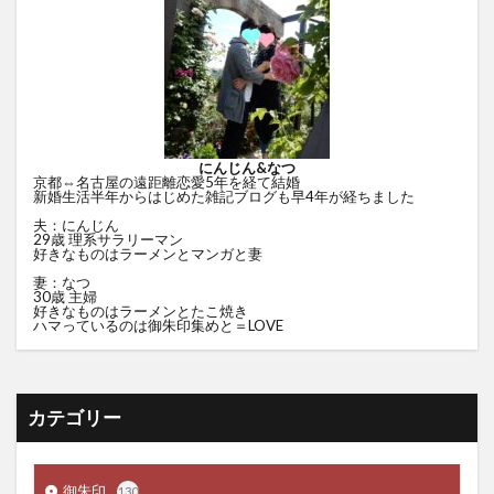
にんじん&なつ
京都⇔名古屋の遠距離恋愛5年を経て結婚
新婚生活半年からはじめた雑記ブログも早4年が経ちました
夫：にんじん
29歳 理系サラリーマン
好きなものはラーメンとマンガと妻
妻：なつ
30歳 主婦
好きなものはラーメンとたこ焼き
ハマっているのは御朱印集めと＝LOVE
カテゴリー
御朱印
130