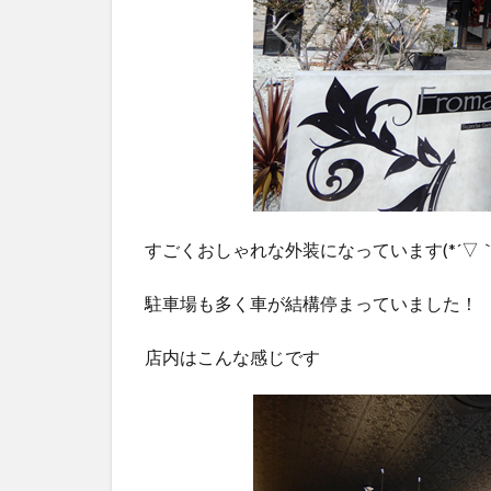
トケ
ーキ
1.4
窯出
しサ
クサ
クパ
イ、
アッ
プル
すごくおしゃれな外装になっています(*´▽｀
パイ
など
駐車場も多く車が結構停まっていました！
1.5
フロ
店内はこんな感じです
マー
ジュ
での
注文
の仕
方