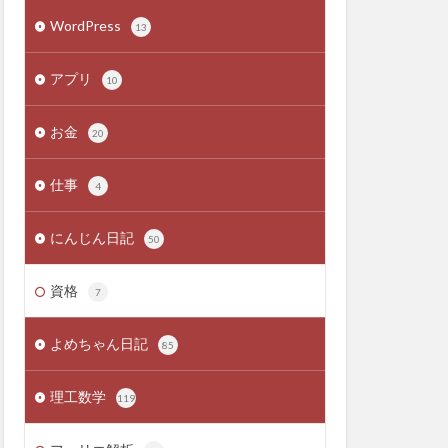
WordPress
13
アプリ
10
お金
20
仕事
4
にんじん日記
50
資格
7
よめちゃん日記
85
理工数学
119