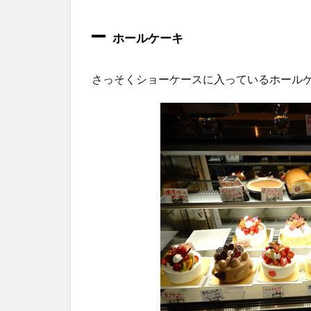
2
食
べたケ
ホールケーキ
ーキの
感想
さっそくショーケースに入っているホール
（2020
年1
月、4
月）
2.1
「い
ちご
ショ
ー
ト」
380
円
2.2
「ス
タッ