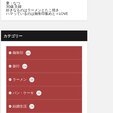
妻：なつ
30歳 主婦
好きなものはラーメンとたこ焼き
ハマっているのは御朱印集めと＝LOVE
カテゴリー
御朱印
130
旅行
156
ラーメン
58
パン・ケーキ
43
結婚生活
29