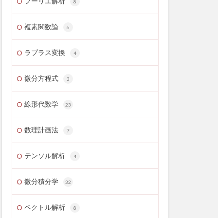
フーリエ解析
8
複素関数論
6
ラプラス変換
4
微分方程式
3
線形代数学
23
数理計画法
7
テンソル解析
4
微分積分学
32
ベクトル解析
8