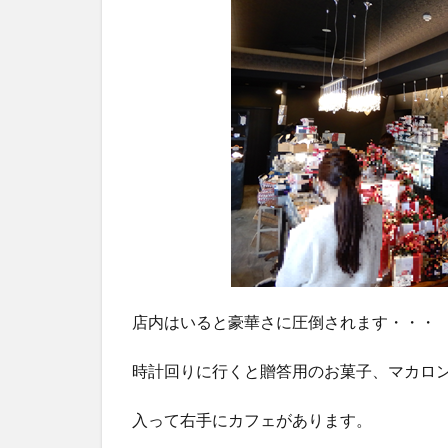
1.6
フロ
マー
ジ
ュ
贈答
用の
お菓
子
1.7
フロ
マー
ジュ
には
店内はいると豪華さに圧倒されます・・・
カフ
ェが
時計回りに行くと贈答用のお菓子、マカロ
併設
され
入って右手にカフェがあります。
てい
ます