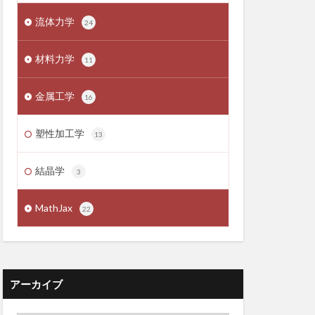
流体力学
24
材料力学
11
金属工学
16
塑性加工学
13
結晶学
3
MathJax
22
アーカイブ