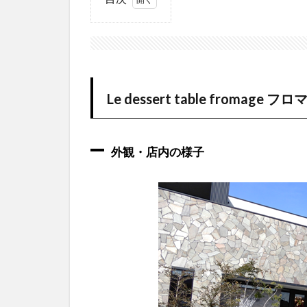
1
Le
dessert
table
fromage
フロマ
ージュ
Le dessert table fromage 
1.1
外
観・
外観・店内の様子
店内
の様
子
1.2
ホー
ルケ
ーキ
1.3
カッ