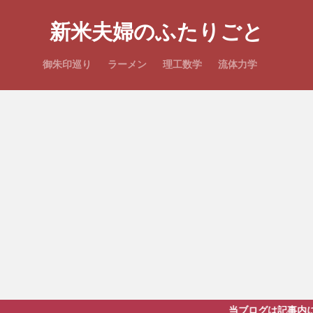
新米夫婦のふたりごと
御朱印巡り
ラーメン
理工数学
流体力学
当ブログは記事内にプロモーションを含み