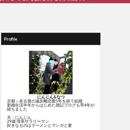
Profile
にんじん&なつ
京都⇔名古屋の遠距離恋愛5年を経て結婚
新婚生活半年からはじめた雑記ブログも早4年が
経ちました
夫：にんじん
29歳 理系サラリーマン
好きなものはラーメンとマンガと妻