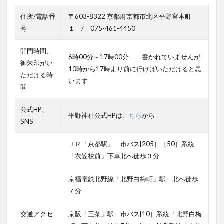
住所/電話番
〒603-8322 京都府京都市北区平野宮本町
号
１ / 075-461-4450
開門時間、
6時00分～17時00分 書かれていませんが
御朱印がい
10時から17時より前に行けばいただけると思
ただける時
います
間
公式HP、
平野神社公式HPは
こちら
から
SNS
ＪＲ「京都駅」 市バス[205］［50］系統
「衣笠校前」下車北へ徒歩３分
京福電鉄北野線「北野白梅町」駅 北へ徒歩
７分
交通アクセ
京阪「三条」駅 市バス[10］系統「北野白梅