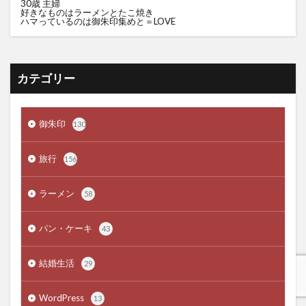
30歳 主婦
好きなものはラーメンとたこ焼き
ハマっているのは御朱印集めと＝LOVE
カテゴリー
御朱印
130
旅行
156
ラーメン
58
パン・ケーキ
43
結婚生活
29
WordPress
13