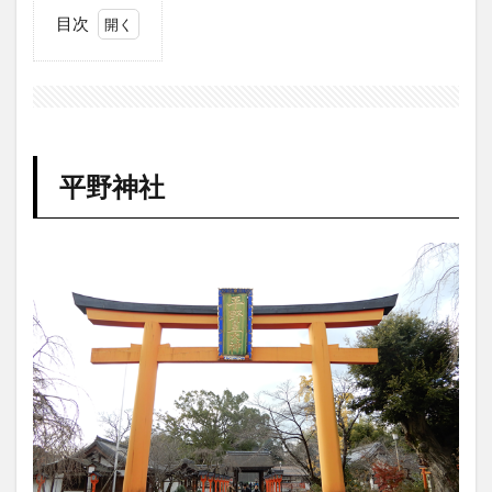
目次
1
平
野
神
社
1.1
平野神社
平野
神
社
由緒
1.2
石柱
1.3
手水
舎
1.4
平野
神社