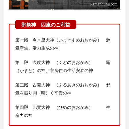
印
帳・
朱印
帳箱
2.3
御朱
第一殿 今木皇大神（いまきすめおおかみ） 源
印
気新生、活力生成の神
3
ア
ク
第二殿 久度大神 （くどのおおかみ） 竈
セ
（かまど）の神、衣食住の生活安泰の神
ス
4
第三殿 古開大神 （ふるあきのおおかみ） 邪
ま
気を振り開（晴）く平安の神
と
め
第四殿 比賣大神 （ひめのおおかみ） 生
産力の神