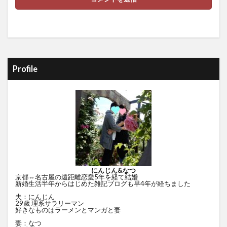
Profile
にんじん&なつ
京都⇔名古屋の遠距離恋愛5年を経て結婚
新婚生活半年からはじめた雑記ブログも早4年が経ちました
夫：にんじん
29歳 理系サラリーマン
好きなものはラーメンとマンガと妻
妻：なつ