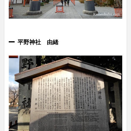
拝殿
1.5
平
野神社で
は12月
にも
桜？？？
平野神社 由緒
1.6
本殿
2
御朱
印
帳・
御朱
印
2.1
授与
所
2.2
御朱