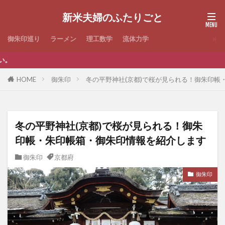
新米夫婦のふたりごと
御朱印巡り
ラーメン
理工数学
流体力学
当ブログは記事内にプ
HOME
御朱印
冬の平野神社(京都)で桜が見られる！御朱印帳
冬の平野神社(京都)で桜が見られる！御朱
印帳・朱印帳箱・御朱印情報を紹介します
御朱印
京都府
御朱印