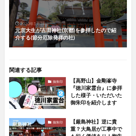
2020年1月28日
元京大生が吉田神社(京都)を参拝したので紹
介する(節分厄除発祥の社)
関連する記事
【高野山】金剛峯寺
御朱印
『徳川家霊台』に参拝
した様子・いただいた
御朱印を紹介します
【厳島神社】逆に貴
御朱印
重？大鳥居が工事中で