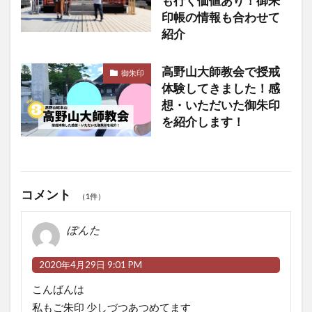
も行く価値あり！御朱
印帳の情報も合わせて
紹介
高野山大師教会で授戒
御朱印
体験してきました！感
想・いただいた御朱印
を紹介します！
コメント
（1件）
ぽんた
2020年4月29日 9:01 PM
こんばんは
私もご朱印 少しづつあつめてます