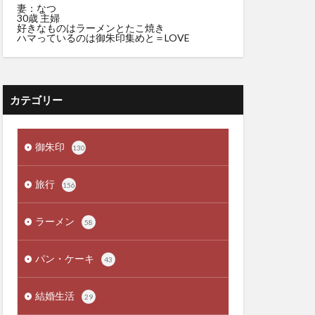
妻：なつ
30歳 主婦
好きなものはラーメンとたこ焼き
ハマっているのは御朱印集めと＝LOVE
カテゴリー
御朱印
130
旅行
156
ラーメン
58
パン・ケーキ
43
結婚生活
29