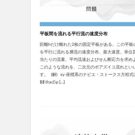
平板間を流れる平行流の速度分布
距離hだけ離れた2枚の固定平板がある。この平板
を平行に流れる層流の速度分布、最大速度、単位
当たりの流量、平均流速およびせん断応力を求め
このような流れを、二次元のポアズイユ流れとい
す。 (解) xy-座標系のナビエ・ストークス方程式
$$\frac{\p […]