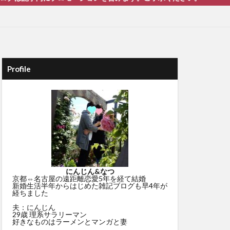
Profile
にんじん&なつ
京都⇔名古屋の遠距離恋愛5年を経て結婚
新婚生活半年からはじめた雑記ブログも早4年が
経ちました
夫：にんじん
29歳 理系サラリーマン
好きなものはラーメンとマンガと妻