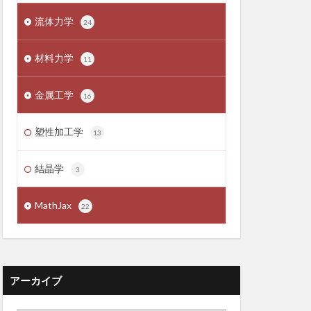
流体力学
24
材料力学
11
金属工学
16
塑性加工学
13
結晶学
3
MathJax
22
アーカイブ