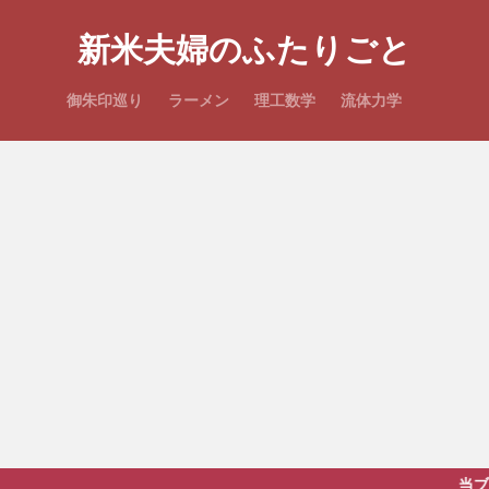
新米夫婦のふたりごと
御朱印巡り
ラーメン
理工数学
流体力学
当ブログは記