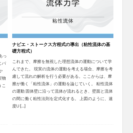
ナビエ・ストークス方程式の導出（粘性流体の基
礎方程式）
あっ
これまで、摩擦を無視した理想流体の運動について学
じパ
んできた。 現実の流体の運動を考える場合、摩擦を考
か
慮して流れの解析を行う必要がある。ここからは、摩
実物
擦が働く「粘性流体」の運動を論じていく。 粘性流体
うこ
の運動 固体壁に沿って流体が流れるとき、壁面と流体
の間に働く粘性法則を定式化する。 上図のように、速
度U […]