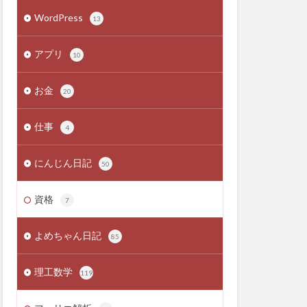
WordPress
13
アプリ
10
お金
20
仕事
4
にんじん日記
50
資格
7
よめちゃん日記
85
理工数学
119