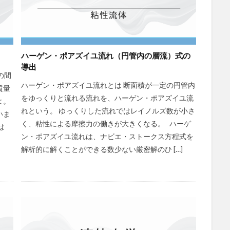
ハーゲン・ポアズイユ流れ（円管内の層流）式の
導出
の間
ハーゲン・ポアズイユ流れとは 断面積が一定の円管内
質量
をゆっくりと流れる流れを、ハーゲン・ポアズイユ流
よ。
れという。 ゆっくりした流れではレイノルズ数が小さ
いま
く、粘性による摩擦力の働きが大きくなる。 ハーゲ
は
ン・ポアズイユ流れは、ナビエ・ストークス方程式を
解析的に解くことができる数少ない厳密解のひ […]