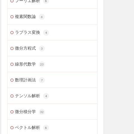
フーリエ解析
8
複素関数論
6
ラプラス変換
4
微分方程式
3
線形代数学
23
数理計画法
7
テンソル解析
4
微分積分学
32
ベクトル解析
8