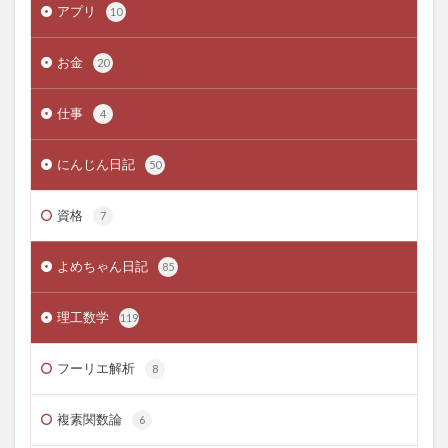
アプリ
10
お金
20
仕事
4
にんじん日記
50
資格
7
よめちゃん日記
85
理工数学
119
フーリエ解析
8
複素関数論
6