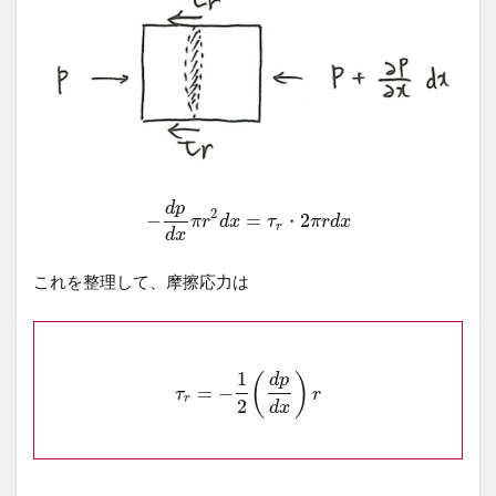
d
p
2
−
=
2
・
π
r
d
x
τ
π
r
d
x
r
d
x
これを整理して、摩擦応力は
1
(
)
d
p
=
−
τ
r
r
2
d
x