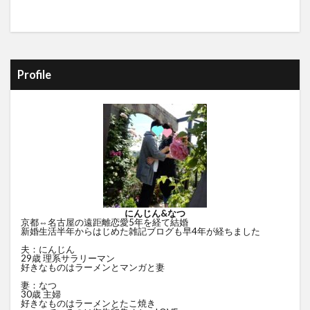
Profile
にんじん&なつ
京都⇔名古屋の遠距離恋愛5年を経て結婚
新婚生活半年からはじめた雑記ブログも早4年が経ちました
夫：にんじん
29歳 理系サラリーマン
好きなものはラーメンとマンガと妻
妻：なつ
30歳 主婦
好きなものはラーメンとたこ焼き