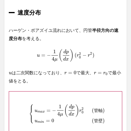
速度分布
ハーゲン・ポアズイユ流れにおいて、円管
半径方向の速
度分布
を考える。
1
(
)
d
p
2
2
=
−
(
−
)
u
r
r
0
4
μ
d
x
=
0
=
は二次関数になっており、
で最大、
で最小
u
r
r
r
0
値をとる。
⎧
⎪
1
(
)
d
p
⎨
2
=
−
(
)
管
軸
u
r
⎩
m
a
x
⎪
0
4
μ
d
x
=
0
(
)
管
壁
u
m
i
n