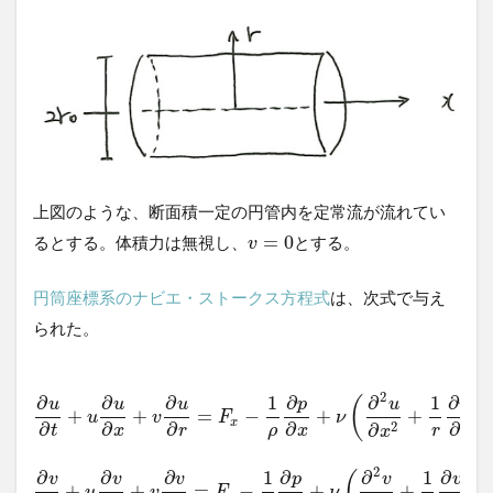
2.4
圧力
損失
上図のような、断面積一定の円管内を定常流が流れてい
=
0
るとする。体積力は無視し、
とする。
v
円筒座標系のナビエ・ストークス方程式
は、次式で与え
られた。
2
∂
∂
∂
1
∂
∂
1
∂
(
u
u
u
p
u
u
+
+
=
−
+
+
u
v
F
ν
x
∂
∂
∂
∂
∂
2
∂
ρ
r
t
x
r
x
r
x
2
∂
∂
∂
1
∂
∂
1
∂
(
v
v
v
p
v
v
+
+
=
−
+
+
−
u
v
F
ν