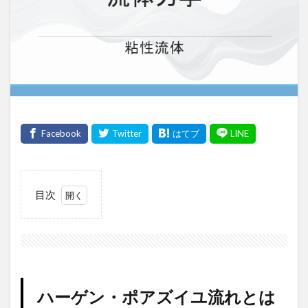
目次
1
ハー
ゲ
ン・
ポア
ズイ
ハーゲン・ポアズイユ流れとは
ユ流
れと