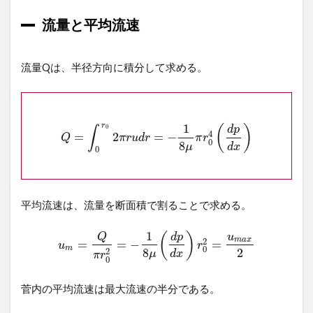
流量と平均流速
流量Qは、半径方向に積分して求める。
r
1
(
)
0
d
p
∫
4
=
2
=
−
Q
π
r
u
d
r
π
r
0
8
μ
d
x
0
平均流速は、流量を断面積で割ることで求める。
1
(
)
Q
d
p
u
m
a
x
2
=
=
−
=
u
r
m
0
8
2
2
μ
d
x
π
r
0
菅内の平均流速は最大流速の半分である。