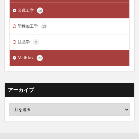
金属工学
16
塑性加工学
13
結晶学
3
MathJax
22
アーカイブ