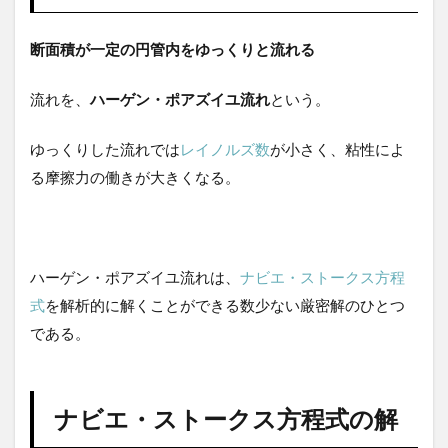
は
断面積が一定の円管内をゆっくりと流れる
2
ナビ
エ・
流れを、
ハーゲン・ポアズイユ流れ
という。
スト
ーク
ス方
ゆっくりした流れでは
レイノルズ数
が小さく、粘性によ
程式
る摩擦力の働きが大きくなる。
の解
2.1
速度
分布
ハーゲン・ポアズイユ流れは、
ナビエ・ストークス方程
2.2
式
を解析的に解くことができる数少ない厳密解のひとつ
摩擦
である。
応力
2.3
流量
と平
ナビエ・ストークス方程式の解
均流
速