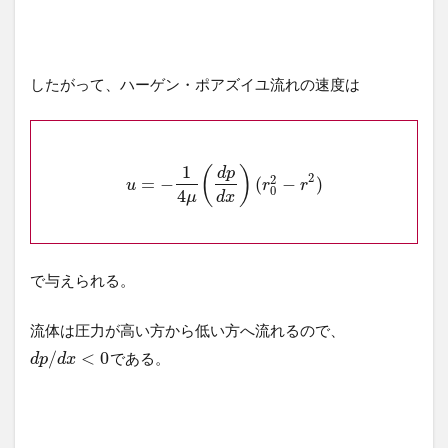
したがって、ハーゲン・ポアズイユ流れの速度は
1
(
)
d
p
2
2
=
−
(
−
)
u
r
r
0
4
μ
d
x
で与えられる。
流体は圧力が高い方から低い方へ流れるので、
/
<
0
である。
d
p
d
x