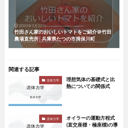
2020年3月22日
竹田さん家のおいしいトマトをご紹介＠竹田
農場直売所│兵庫県たつの市揖保川町
関連する記事
理想気体の基礎式と比
流体力学
熱についての関係式
オイラーの運動方程式
流体力学
(直交座標・極座標)の導