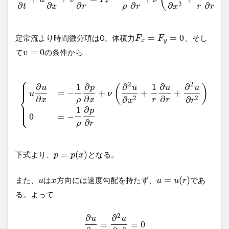
r
∂
∂
∂
∂
∂
2
∂
ρ
r
t
x
r
r
r
x
=
=
0
定常流より時間微分項は0、体積力
、そし
F
F
x
y
=
0
て
の条件から
v
⎧
⎪
⎪
⎪
2
2
∂
1
∂
∂
1
∂
∂
(
)
u
p
u
u
u
=
−
+
+
+
u
ν
⎨
∂
∂
∂
2
2
∂
∂
ρ
r
x
x
r
x
r
⎪
⎪
⎩
⎪
1
∂
p
0
=
−
∂
ρ
r
=
(
)
下式より、
となる。
p
p
x
=
(
)
また、
は
方向には速度勾配を持たず、
であ
u
x
u
u
r
る。よって
2
∂
∂
u
u
=
=
0