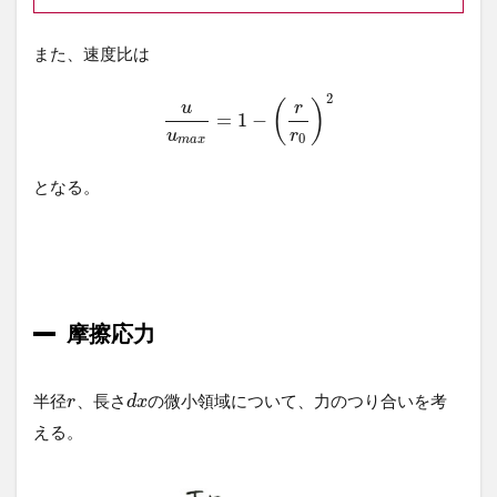
また、速度比は
2
(
)
u
r
=
1
−
u
r
0
m
a
x
となる。
摩擦応力
半径
、長さ
の微小領域について、力のつり合いを考
r
d
x
える。