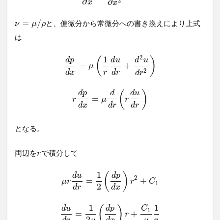
∂
2
∂
x
x
=
/
と、偏微分から常微分への書き換えにより上式
ν
μ
ρ
は
2
1
(
)
d
p
d
u
d
u
=
+
μ
2
d
x
r
d
r
d
r
(
)
d
p
d
d
u
=
r
μ
r
d
x
d
r
d
r
となる。
両辺を
で積分して
r
1
(
)
d
u
d
p
2
=
+
μ
r
r
C
1
2
d
r
d
x
1
1
(
)
d
u
d
p
C
1
=
+
r
2