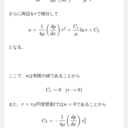
d
r
μ
d
x
μ
r
さらに両辺を
で積分して
r
1
(
)
d
p
C
1
2
=
+
ln
+
u
r
r
C
2
4
μ
d
x
μ
となる。
ここで、
は有限の値であることから
u
=
0
(
→
0
)
C
r
1
=
=
0
また、
(円管壁面)では
であることから
r
r
u
0
1
(
)
d
p
2
=
−
C
r
2
0
4
μ
d
x