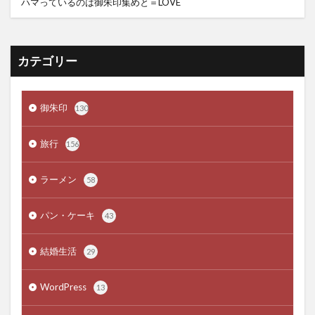
ハマっているのは御朱印集めと＝LOVE
カテゴリー
御朱印
130
旅行
156
ラーメン
58
パン・ケーキ
43
結婚生活
29
WordPress
13