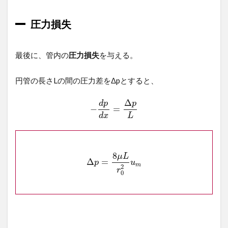
圧力損失
最後に、管内の
圧力損失
を与える。
円管の長さLの間の圧力差をΔpとすると、
Δ
d
p
p
−
=
d
x
L
8
μ
L
Δ
=
p
u
m
2
r
0