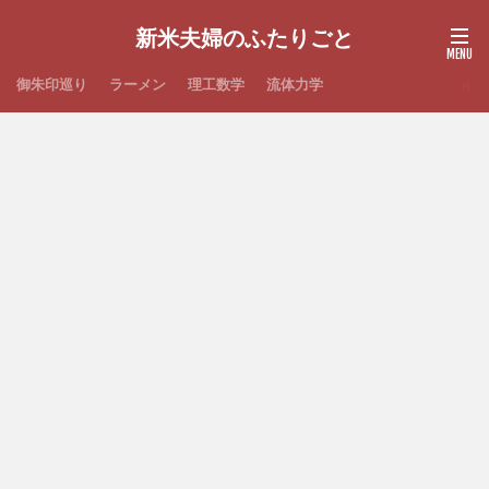
新米夫婦のふたりごと
御朱印巡り
ラーメン
理工数学
流体力学