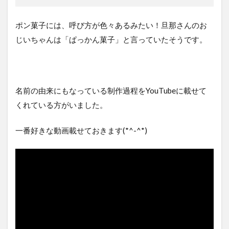
販売
の方
ポン菓子には、呼び方が色々あるみたい！旦那さんのお
を紹
介
じいちゃんは「ぱっかん菓子」と言っていたそうです。
2.1
道の
駅
2.1.1
名前の由来にもなっている制作過程をYouTubeに載せて
道の
くれている方がいました。
駅 神
戸フル
一番好きな動画載せておきます(*^-^*)
ーツフ
ラワー
パーク
大沢
2.1.2
道の駅
しんぐ
う
2.1.3