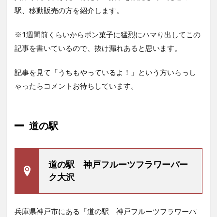
のイ
駅、移動販売の方を紹介します。
ベン
ト情
報
※1週間前くらいからポン菓子に猛烈にハマり出してこの
（兵
記事を書いているので、抜け漏れあると思います。
庫
県）
記事を見て「うちもやっているよ！」という方いらっし
3.1
ゃったらコメントお待ちしています。
生野
銀山
3.2
淡路
道の駅
島国
営明
石海
峡公
道の駅 神戸フルーツフラワーパー
園
ク大沢
兵庫県神戸市にある「道の駅 神戸フルーツフラワーパ