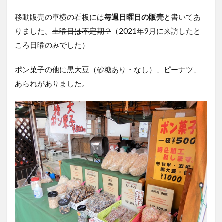
移動販売の車横の看板には
毎週日曜日の販売
と書いてあ
りました。
土曜日は不定期？
（2021年9月に来訪したと
ころ日曜のみでした）
ポン菓子の他に黒大豆（砂糖あり・なし）、ピーナツ、
あられがありました。