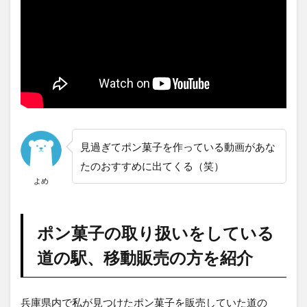
道の駅
フレッ
シュあ
さご
2.1.4
道の駅
但馬の
まほろ
ば
2.2
見過ぎてポン菓子を作っている動画があな
移動
たのおすすめに出てくる（笑）
販売
よめ
形式
2.2.1
道の駅
ポン菓子の取り扱いをしている
あさご
道の駅、移動販売の方を紹介
3
ポン
菓子
兵庫県内で私が見つけたポン菓子を販売していた道の
関連