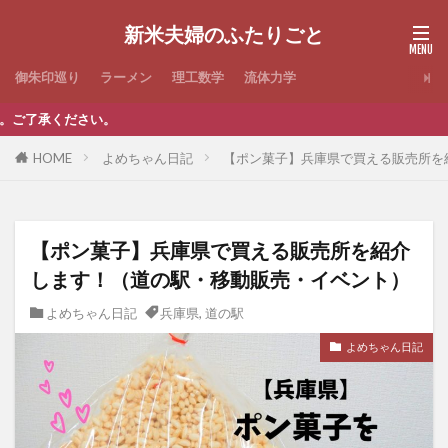
新米夫婦のふたりごと
御朱印巡り
ラーメン
理工数学
流体力学
当
HOME
よめちゃん日記
【ポン菓子】兵庫県で買える販売所を
【ポン菓子】兵庫県で買える販売所を紹介
します！（道の駅・移動販売・イベント）
よめちゃん日記
兵庫県
,
道の駅
よめちゃん日記