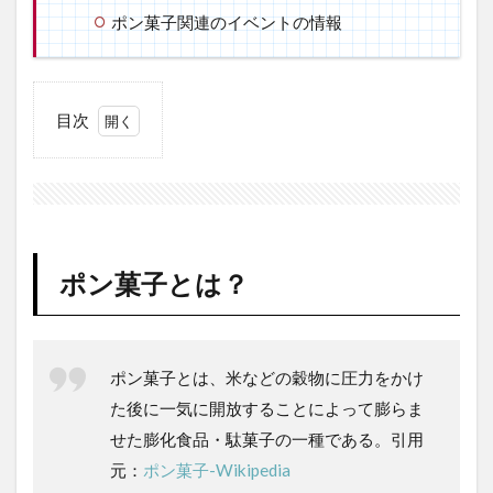
ポン菓子関連のイベントの情報
目次
1
ポン
菓子
と
は？
2
ポン菓子とは？
ポン
菓子
の取
り扱
ポン菓子とは、米などの穀物に圧力をかけ
いを
して
た後に一気に開放することによって膨らま
いる
せた膨化食品・駄菓子の一種である。引用
道の
駅、
元：
ポン菓子-Wikipedia
移動