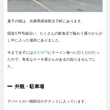
カッ
トケ
ーキ
菓子の樹は、兵庫県揖保郡太子町にあります。
1.5
贈答
用の
国道179号線沿い、たくさんの飲食店で賑わう通りから少
お菓
し中に入った場所にありました。
子
2
今まで太子には
麦右衛門
にラーメン食べに行くだけだっ
食
たので、有名なケーキ屋さんがあるの知りませんでし
べ
た
た。
ケ
ー
キ
の
外観・駐車場
感
想
2.1
アパートの一階部分のテナントに入っています。
ショ
ート