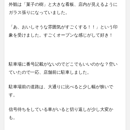
外観は「菓子の樹」と大きな看板、店内が見えるように
ケー
キ
ガラス張りになっていました。
（360
円）
「あ、おいしそうな雰囲気がすごくする！！」という印
2.2
象を受けました。すごくオープンな感じがして好き！
ザッ
ハト
ルテ
（390
円）
駐車場に番号記載がないのでどこでもいいのかな？空い
2.3
ていたので一応、店舗前に駐車しました。
オレ
ンジ
駐車場前の道路は、大通りに比べると少し幅が狭いで
パン
ナコ
す。
ッタ
（440
信号待ちをしている車がいると切り返しが少し大変か
円）
も。
2.4
フォ