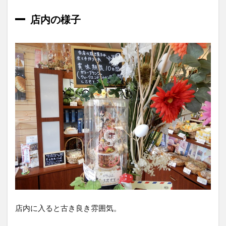
レノ
ワー
店内の様子
ル
（480
円）
2.5
菓子
の樹
ロー
ル
（350
円）
2.6
アメ
ジス
ト
（460
円）
2.7
店内に入ると古き良き雰囲気。
マン
ゴー