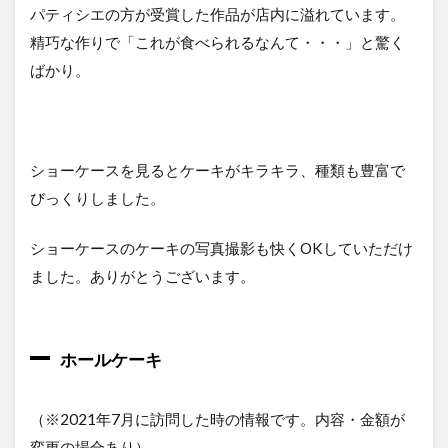
モン
パティシエの方が受賞した作品が店内に溢れています。
ブラ
精巧な作りで「これが食べられるなんて・・・」と驚く
ン
（490
ばかり。
円）
2.8
リモ
ーネ
ショーケースを見るとケーキがキラキラ、種類も豊富で
ショ
コラ
びっくりしました。
（490
円）
ショーケースのケーキの写真撮影も快くOKしていただけ
3
ました。ありがとうございます。
ポ
イ
ン
ト
ホールケーキ
カ
ー
ド
（※2021年7月に訪問した時の情報です。内容・金額が
4
変更の場合あり）