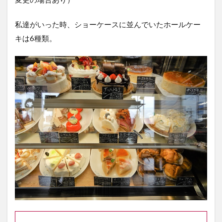
アク
セ
ス・
私達がいった時、ショーケースに並んでいたホールケー
店舗
キは6種類。
情報
5
ま
と
め