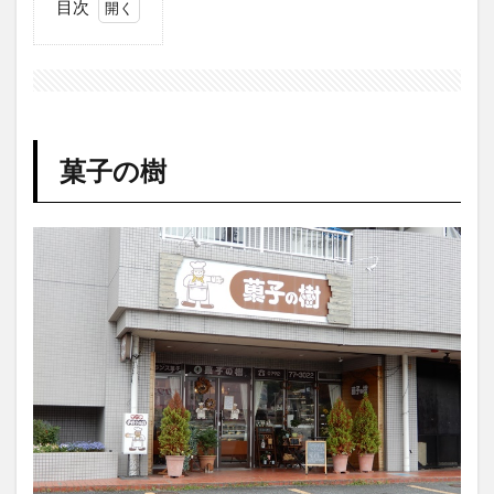
目次
1
菓
子
の
樹
1.1
菓子の樹
外
観・
駐車
場
1.2
店内
の様
子
1.3
ホー
ルケ
ーキ
1.4