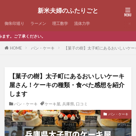
新米夫婦のふたりごと
御朱印巡り
ラーメン
理工数学
流体力学
当ブロ
HOME
パン・ケーキ
【菓子の樹】太子町にあるおいしいケー
【菓子の樹】太子町にあるおいしいケーキ
屋さん！ケーキの種類・食べた感想を紹介
します
パン・ケーキ
ケーキ屋
,
兵庫県
,
口コミ
パン・ケーキ