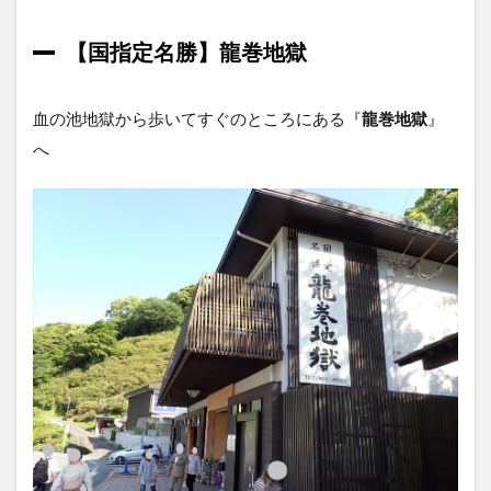
【国指定名勝】龍巻地獄
血の池地獄から歩いてすぐのところにある『
龍巻地獄
』
へ