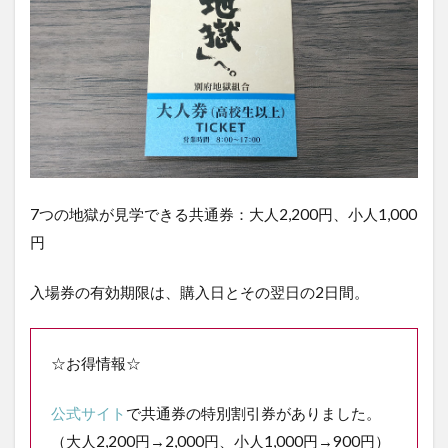
地獄
1.7
【国
指定
名
勝】
白池
地獄
2
【計
7つの地獄が見学できる共通券：大人2,200円、小人1,000
画
円
編】
べっ
ぷ地
入場券の有効期限は、購入日とその翌日の2日間。
獄め
ぐり
を全
力で
☆お得情報☆
楽し
むた
公式サイト
で共通券の特別割引券がありました。
めに
（大人2,200円→2,000円、小人1,000円→900円）