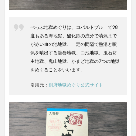
勝】
龍巻
地獄
1.3
べっぷ地獄めぐりは、コバルトブル一で98
【国
指定
度もある海地獄、酸化鉄の成分で噴気まで
名
が赤い血の池地獄、一定の間隔で熱湯と噴
勝】
気を噴出する龍巻地獄、白池地獄、鬼石坊
海地
獄
主地獄、鬼山地獄、かまど地獄の7つの地獄
1.4
をめぐることをいいます。
鬼石
坊主
引用元：
別府地獄めぐり公式サイト
地獄
1.5
かま
ど地
獄
1.6
鬼山