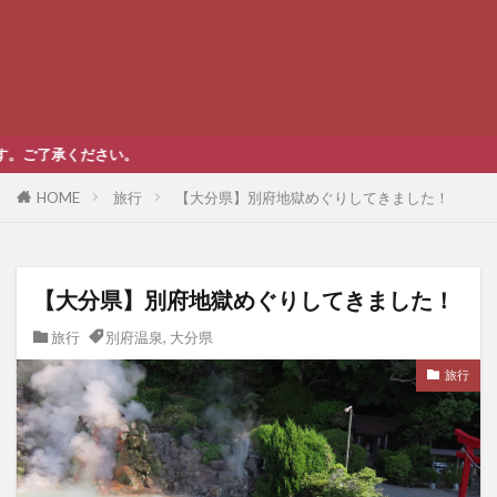
当ブログは
HOME
旅行
【大分県】別府地獄めぐりしてきました！
【大分県】別府地獄めぐりしてきました！
旅行
別府温泉
,
大分県
旅行