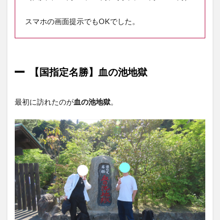
2.1
地獄
スマホの画面提示でもOKでした。
めぐ
りを
する
順番
2.2
【国指定名勝】血の池地獄
行く
日時
を考
最初に訪れたのが
血の池地獄
。
える
2.3
アク
セス
を考
える
（タ
クシ
ー・
公共
交通
機