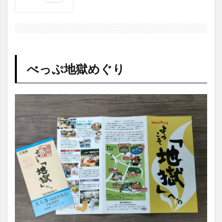
1
べ
っ
ぷ
地
獄
べっぷ地獄めぐり
め
ぐ
り
1.1
【国
指定
名
勝】
血の
池地
獄
1.2
【国
指定
名