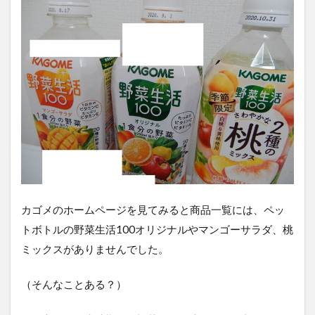
封の
ペッ
トボ
トル
の沈
殿物
は飲
んで
も大
丈夫
か？
3
賞味
期限
が切
カゴメのホームページを見てみると商品一覧には、ペッ
れた
トボトルの野菜生活100オリジナルやマンゴーサラダ、桃
野菜
生活
ミックスがありませんでした。
（オ
リジ
（そんなことある？）
ナ
ル、
マン