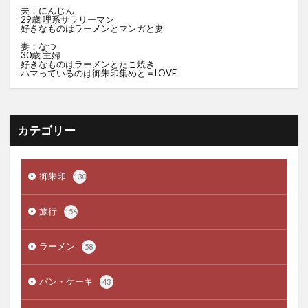
夫：にんじん
29歳 理系サラリーマン
好きなものはラーメンとマンガと妻
妻：なつ
30歳 主婦
好きなものはラーメンとたこ焼き
ハマっているのは御朱印集めと＝LOVE
カテゴリー
御朱印
130
旅行
156
ラーメン
58
パン・ケーキ
43