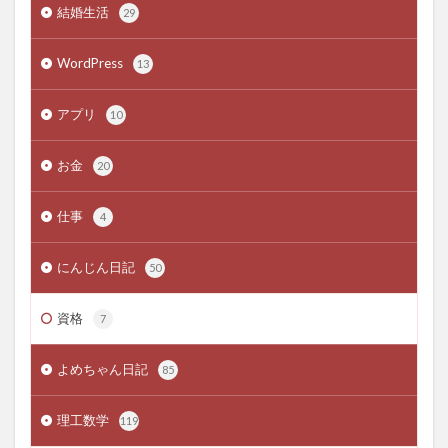
結婚生活
29
WordPress
13
アプリ
10
お金
20
仕事
4
にんじん日記
50
資格
7
よめちゃん日記
85
理工数学
119