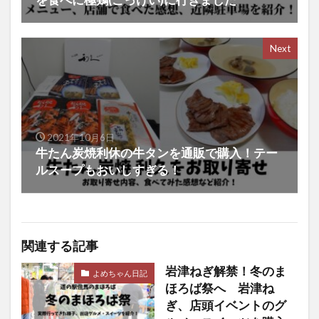
Next
2021年10月6日
牛たん炭焼利休の牛タンを通販で購入！テー
ルスープもおいしすぎる！
関連する記事
岩津ねぎ解禁！冬のま
よめちゃん日記
ほろば祭へ 岩津ね
ぎ、店頭イベントのグ