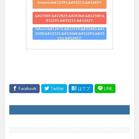
Amazon&#12391;&#35211;&#12427;
&#27005;&#22825;&#24066;&#22580;&
#12391;&#35211;&#12427;
Yahoo!&#12471;&#12519;&#12483;&#1
2500;&#12531;&#12464;&#12391;&#35
211;&#12427;