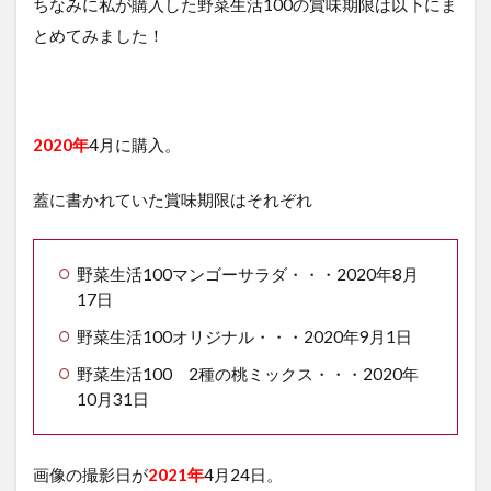
ちなみに私が購入した野菜生活100の賞味期限は以下にま
保
とめてみました！
存
用
の
野
菜
ジ
2020年
4月に購入。
ュ
ー
蓋に書かれていた賞味期限はそれぞれ
ス
を
紹
介
野菜生活100マンゴーサラダ・・・2020年8月
17日
野菜生活100オリジナル・・・2020年9月1日
野菜生活100 2種の桃ミックス・・・2020年
10月31日
画像の撮影日が
2021年
4月24日。