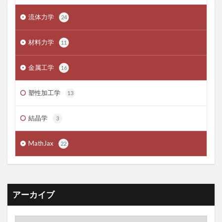
流体力学
24
材料力学
11
金属工学
16
塑性加工学
13
結晶学
3
MathJax
22
アーカイブ