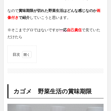
なので
賞味期限が切れた野菜生活はどんな感じなのか
画
像付き
で紹介
していこうと思います。
※そこまでグロではないですが
一応
自己責任
で見ていた
だけたら
目次
1
カゴ
メ
野菜
生活
の賞
カゴメ 野菜生活の賞味期限
味期
限
2
未開