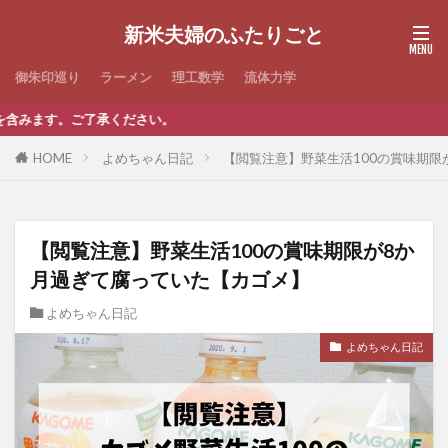
新米夫婦のふたりごと
御朱印巡り
ラーメン
理工数学
流体力学
さい。
HOME
よめちゃん日記
【閲覧注意】野菜生活100の賞味期限
【閲覧注意】野菜生活100の賞味期限が8か
月過ぎて腐っていた【カゴメ】
よめちゃん日記
よめちゃん日記