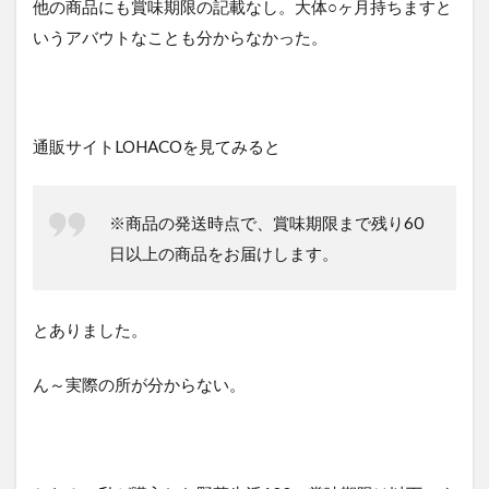
他の商品にも賞味期限の記載なし。大体○ヶ月持ちますと
ゴー
サラ
いうアバウトなことも分からなかった。
ダ）
3.1
オリ
ジナ
通販サイトLOHACOを見てみると
ル
3.2
マン
※商品の発送時点で、賞味期限まで残り60
ゴー
日以上の商品をお届けします。
サラ
ダ
3.3
とありました。
2種の
桃ミ
ック
ん～実際の所が分からない。
ス
4
長
期