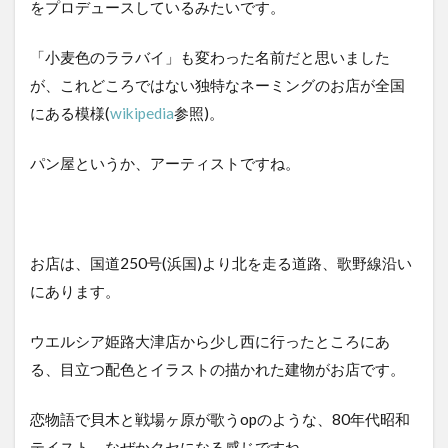
情
をプロデュースしているみたいです。
報・
アク
「小麦色のララバイ」も変わった名前だと思いました
セス
が、これどころではない独特なネーミングのお店が全国
4
にある模様(
wikipedia
参照)。
ま
と
め
パン屋というか、アーティストですね。
お店は、国道250号(浜国)より北を走る道路、歌野線沿い
にあります。
ウエルシア姫路大津店から少し西に行ったところにあ
る、目立つ配色とイラストの描かれた建物がお店です。
恋物語で貝木と戦場ヶ原が歌うopのような、80年代昭和
テイスト。なぜかクセになる感じですね。