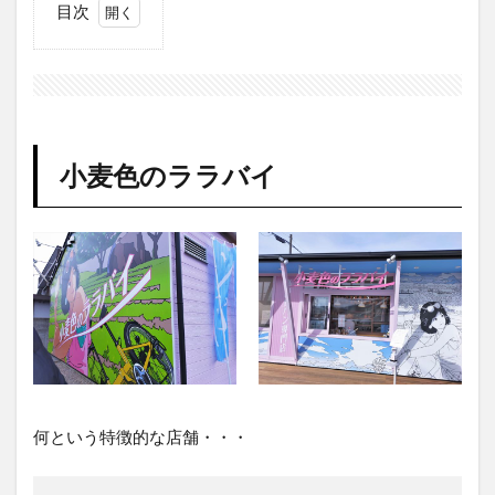
目次
1
小
麦
色
の
ラ
小麦色のララバイ
ラ
バ
イ
1.1
メニ
ュー
1.2
駐車
場
1.3
何という特徴的な店舗・・・
オー
プン
時の