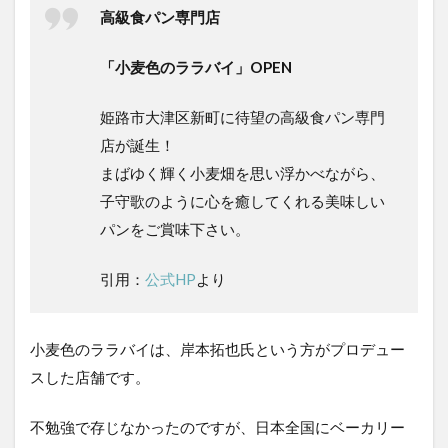
様子
高級食パン専門店
2
パ
「小麦色のララバイ」OPEN
ン
の
感
姫路市大津区新町に待望の高級食パン専門
想
店が誕生！
2.1
まばゆく輝く小麦畑を思い浮かべながら、
朝の
子守歌のように心を癒してくれる美味しい
散歩
道(プ
パンをご賞味下さい。
レー
ン)
引用：
公式HP
より
2.2
美味
しい
小麦色のララバイは、岸本拓也氏という方がプロデュー
食べ
スした店舗です。
方
3
不勉強で存じなかったのですが、日本全国にベーカリー
店舗