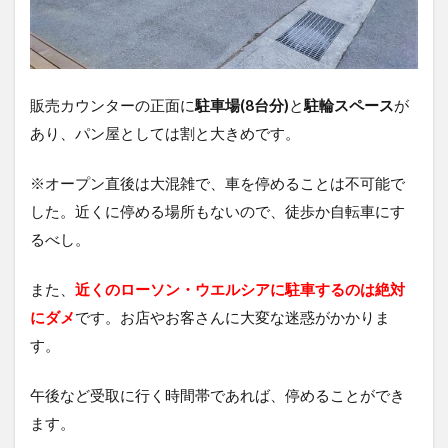
販売カウンターの正面に
駐車場(8台分)
と
駐輪スペース
が
あり、パン屋としては割と大きめです。
※オープン直後は大混雑で、車を停めることは不可能で
した。近くに停める場所もないので、徒歩か自転車にす
るべし。
また、
近くのローソン・ウエルシアに駐車するのは絶対
にダメ
です。お店やお客さんに大変な迷惑がかかりま
す。
午後など受取に行く時間帯であれば、停めることができ
ます。