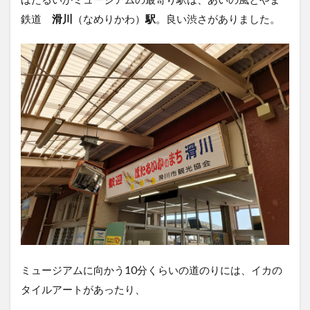
2
ほ
鉄道
滑川
（なめりかわ）
駅
。良い渋さがありました。
た
る
い
か
ミ
ュ
ー
ジ
ア
ム
2.1
ミュ
ージ
アム
ギャ
ラリ
ー
ミュージアムに向かう10分くらいの道のりには、イカの
2.2
タイルアートがあったり、
ミュ
ージ