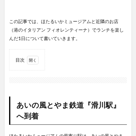
この記事では、ほたるいかミュージアムと近隣のお店
（港のイタリアン フィオレンティーナ）でランチを楽し
んだ1日について書いていきます。
目次
1
あい
の風
とや
ま鉄
道
あいの風とやま鉄道『滑川駅』
『滑
川
へ到着
駅』
へ到
着
ほたるいかミュージアムの最寄り駅は、あいの風とやま