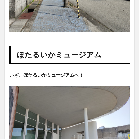
3.2
食べ
た感
想
3.3
店舗
情報
ほたるいかミュージアム
4
おま
け
いざ、
ほたるいかミュージアム
へ！
道の
駅ウ
ェー
ブパ
ーク
なめ
りか
わ