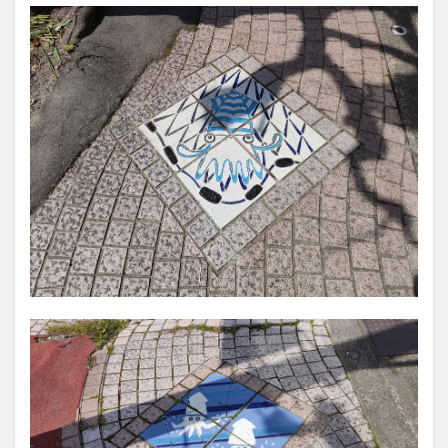
アム
シア
ター
2.3
深海
プロ
ムナ
ード
2.4
展示
ホー
ル
2.5
深海
展示
コー
ナー
2.6
ライ
ブシ