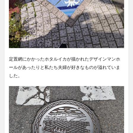
アタ
ー
（ほ
たる
いか
発光
ショ
ー）
2.7
深海
定置網にかかったホタルイカが描かれたデザインマンホ
不思
ールがあったりと私たち夫婦が好きなものが溢れていま
議の
泉
した。
2.8
ほた
るい
かミ
ュー
ジア
ムで
購入
した