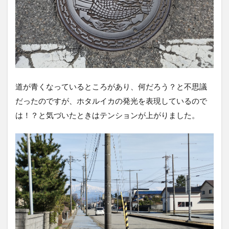
お土
産
2.9
アク
セス
3
【ラ
道が青くなっているところがあり、何だろう？と不思議
ン
だったのですが、ホタルイカの発光を表現しているので
チ】
港の
は！？と気づいたときはテンションが上がりました。
イタ
リア
ン
フィ
オレ
ンテ
ィー
ナ
3.1
メニ
ュー