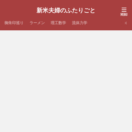
新米夫婦のふたりごと
御朱印巡り
ラーメン
理工数学
流体力学