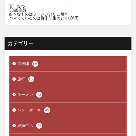
妻：なつ
30歳 主婦
好きなものはラーメンとたこ焼き
ハマっているのは御朱印集めと＝LOVE
カテゴリー
御朱印
130
旅行
156
ラーメン
58
パン・ケーキ
43
結婚生活
29