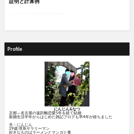
証明と計算例
Profile
にんじん&なつ
京都⇔名古屋の遠距離恋愛5年を経て結婚
新婚生活半年からはじめた雑記ブログも早4年が経ちました
夫：にんじん
29歳 理系サラリーマン
好きなものはラーメンとマンガと妻