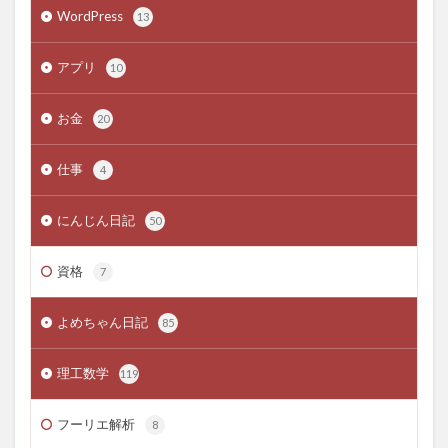
WordPress
13
アプリ
10
お金
20
仕事
4
にんじん日記
50
資格
7
よめちゃん日記
85
理工数学
119
フーリエ解析
8