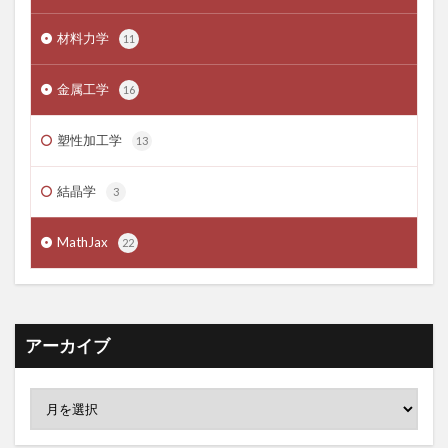
材料力学
11
金属工学
16
塑性加工学
13
結晶学
3
MathJax
22
アーカイブ