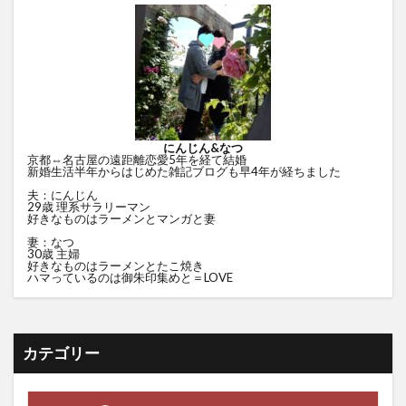
にんじん&なつ
京都⇔名古屋の遠距離恋愛5年を経て結婚
新婚生活半年からはじめた雑記ブログも早4年が経ちました
夫：にんじん
29歳 理系サラリーマン
好きなものはラーメンとマンガと妻
妻：なつ
30歳 主婦
好きなものはラーメンとたこ焼き
ハマっているのは御朱印集めと＝LOVE
カテゴリー