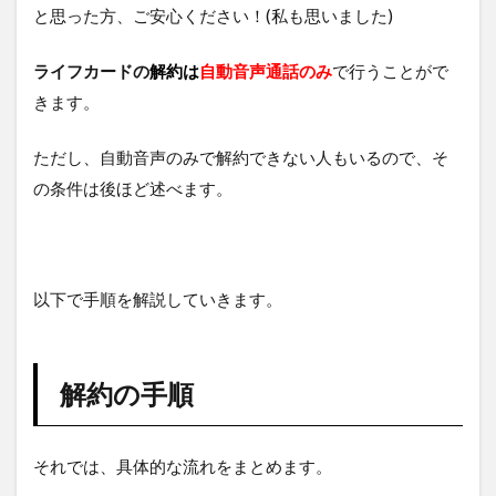
約
と思った方、ご安心ください！(私も思いました)
前
に
確
ライフカードの
解約は
自動音声通話のみ
で行うことがで
認
きます。
す
べ
き
ただし、自動音声のみで解約できない人もいるので、そ
こ
の条件は後ほど述べます。
と
3.1
料金
の支
払い
以下で手順を解説していきます。
に利
用し
てい
ない
解約の手順
か
3.2
LIFE
それでは、具体的な流れをまとめます。
サン