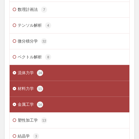
数理計画法
7
テンソル解析
4
微分積分学
32
ベクトル解析
8
流体力学
24
材料力学
11
金属工学
16
塑性加工学
13
結晶学
3