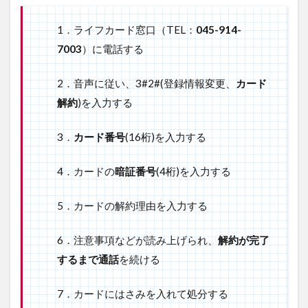
クス
ポイ
1．ライフカード窓口（TEL：
045-914-
ント
は残
7003
）に電話する
って
いな
2．音声に従い、3#2#(登録情報変更、
カード
いか
解約
)を入力する
3.3
家族
カー
3．
カード番号
(16桁)を入力する
ド、
ETC
4．カードの
暗証番号
(4桁)を入力する
カー
ド
5．カードの解約理由を入力する
4
カ
ー
6．注意事項などが読み上げられ、
解約が完了
ド
するまで通話
を続ける
に
は
さ
7．カードにはさみを入れて処分する
み