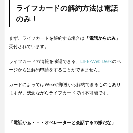
約方
ライフカードの解約方法は電話
法は
電話
のみ！
の
み！
2
まず、ライフカードを解約する場合は
「電話からのみ」
解
約
受付されています。
の
手
ライフカードの情報を確認できる、
LIFE-Web Desk
のペ
順
ージからは解約申請をすることができません。
2.1
自動
カードによってはWebや郵送から解約できるものもあり
音声
では
ますが、残念ながらライフカードでは不可能です。
解約
でき
ない
人
「電話かぁ・・・オペレーターと会話するの嫌だな」
3
解