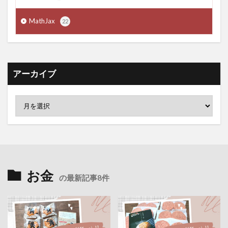
MathJax
22
アーカイブ
お金
の最新記事8件