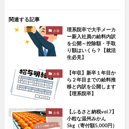
関連する記事
理系院卒で大手メーカ
お金
ー新入社員の給料内訳
を公開～控除額・手取
り額はいくら？【就活
生必見】
【年収】新卒１年目か
お金
ら２年目までの給料推
移と内訳を公開します
【理系院卒】
【ふるさと納税vol.7】
お金
小粒な温州みかん
5kg（寄付額5,000円）