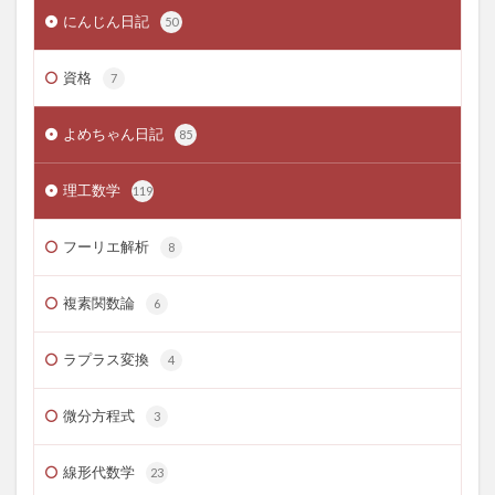
にんじん日記
50
資格
7
よめちゃん日記
85
理工数学
119
フーリエ解析
8
複素関数論
6
ラプラス変換
4
微分方程式
3
線形代数学
23