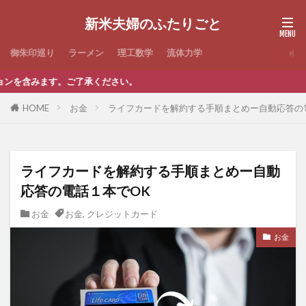
新米夫婦のふたりごと
御朱印巡り
ラーメン
理工数学
流体力学
。ご了承ください。
HOME
お金
ライフカードを解約する手順まとめー自動応答の
ライフカードを解約する手順まとめー自動
応答の電話１本でOK
お金
お金
,
クレジットカード
お金