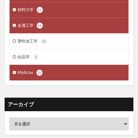
材料力学
11
金属工学
16
塑性加工学
13
結晶学
3
MathJax
22
アーカイブ