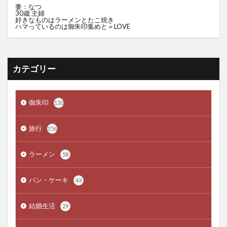
妻：なつ
30歳 主婦
好きなものはラーメンとたこ焼き
ハマっているのは御朱印集めと＝LOVE
カテゴリー
御朱印
130
旅行
156
ラーメン
58
パン・ケーキ
43
結婚生活
29