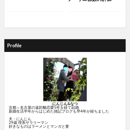
Profile
にんじん&なつ
京都⇔名古屋の遠距離恋愛5年を経て結婚
新婚生活半年からはじめた雑記ブログも早4年が経ちました
夫：にんじん
29歳 理系サラリーマン
好きなものはラーメンとマンガと妻