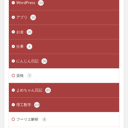
WordPress
13
アプリ
10
お金
20
仕事
4
にんじん日記
50
資格
7
よめちゃん日記
85
理工数学
119
フーリエ解析
8