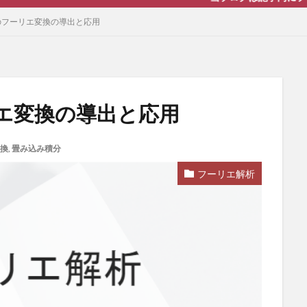
のフーリエ変換の導出と応用
エ変換の導出と応用
換
,
畳み込み積分
フーリエ解析