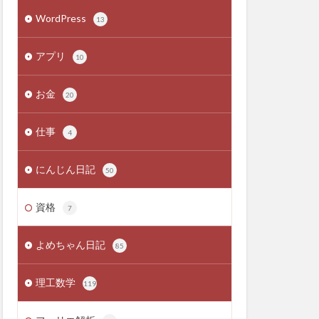
WordPress
13
アプリ
10
お金
20
仕事
4
にんじん日記
50
資格
7
よめちゃん日記
85
理工数学
119