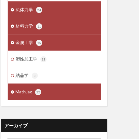
流体力学
24
材料力学
11
金属工学
16
塑性加工学
13
結晶学
3
MathJax
22
アーカイブ