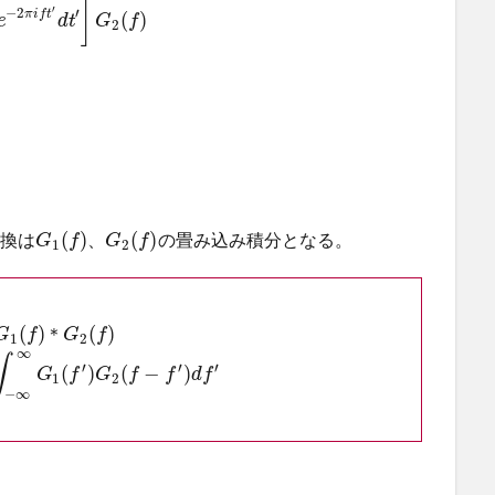
]
′
−
2
′
(
)
π
i
f
t
e
d
t
G
f
2
(
)
(
)
変換は
の畳み込み積分となる。
、
G
f
G
f
1
2
(
)
(
)
＊
G
f
G
f
1
2
∞
∫
′
′
′
(
)
(
−
)
G
f
G
f
f
d
f
1
2
−
∞