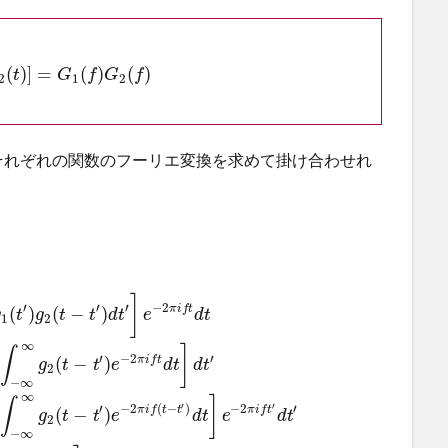
(
)
]
=
(
)
(
)
t
G
f
G
f
2
1
2
それぞれの関数のフーリエ変換を求めて掛け合わせれ
]
′
′
′
−
2
(
)
(
−
)
π
i
f
t
g
t
g
t
t
d
t
e
d
t
1
2
∞
]
∫
′
−
2
′
(
−
)
π
i
f
t
g
t
t
e
d
t
d
t
2
−
∞
∞
]
∫
′
′
′
−
2
(
−
)
−
2
′
(
−
)
π
i
f
t
t
π
i
f
t
g
t
t
e
d
t
e
d
t
2
−
∞