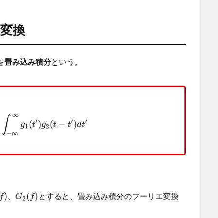
変換
を
畳み込み積分
という。
∞
∫
′
′
′
(
)
(
−
)
g
t
g
t
t
d
t
1
2
−
∞
)
(
)
とすると、畳み込み積分のフーリエ変換
、
f
G
f
2