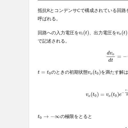
抵抗RとコンデンサCで構成されている回路
呼ばれる。
(
)
(
)
回路への入力電圧を
、出力電圧を
v
t
v
t
i
o
で記述される。
d
v
o
=
−
d
t
=
(
)
のときの初期状態
を満たす解は
t
t
v
t
0
0
o
t
−
(
)
=
(
)
v
t
v
t
e
0
0
o
o
→
−
∞
の極限をとると
t
0