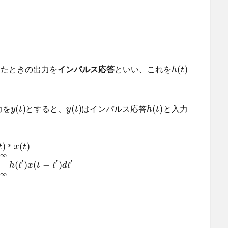
(
)
したときの出力を
インパルス応答
といい、これを
h
t
(
)
(
)
(
)
力を
とすると、
はインパルス応答
と入力
y
t
y
t
h
t
)
(
)
＊
t
x
t
∞
′
′
′
(
)
(
−
)
h
t
x
t
t
d
t
∞