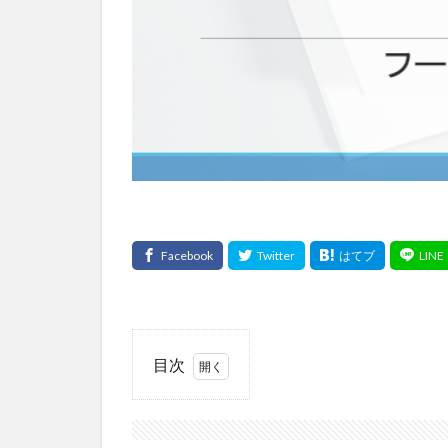
目次
1
畳
み