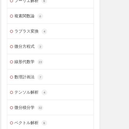
フーリエ解析
8
複素関数論
6
ラプラス変換
4
微分方程式
3
線形代数学
23
数理計画法
7
テンソル解析
4
微分積分学
32
ベクトル解析
8