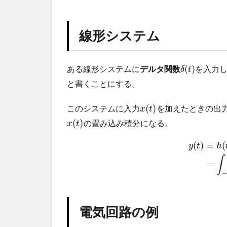
線形システム
(
)
ある線形システムに
デルタ関数
を入力
δ
t
と書くことにする。
(
)
このシステムに入力
を加えたときの出
x
t
(
)
の畳み込み積分になる。
x
t
(
)
=
(
y
t
h
∫
=
−
電気回路の例