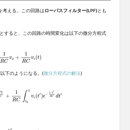
を考える。この回路は
ローパスフィルター(LPF)
とも
とすると、この回路の時間変化は以下の微分方程式
1
1
+
(
)
v
v
t
o
i
R
C
R
C
以下のようになる。(
微分方程式の解法
)
1
t
′
−
t
∫
−
0
t
t
−
′
′
+
(
)
v
t
e
d
t
R
C
R
C
i
R
C
t
0
t