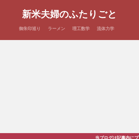
新米夫婦のふたりごと
御朱印巡り
ラーメン
理工数学
流体力学
当ブログは記事内にプロモーションを含みま