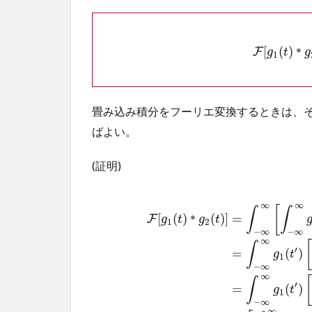
気
回
路
[
(
)
F
＊
g
t
g
の
1
例
3.1
矩形
畳み込み積分をフーリエ変換するときは、
パル
ばよい。
ス入
力
(証明)
∞
∞
[
∫
∫
[
(
)
(
)
]
=
F
＊
g
t
g
t
1
2
−
∞
−
∞
∞
[
∫
′
=
(
)
g
t
1
−
∞
∞
[
∫
′
=
(
)
g
t
1
−
∞
∞