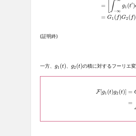
[
∫
′
=
(
)
g
t
1
−
∞
=
(
)
(
)
G
f
G
f
1
2
(証明終)
(
)
(
)
一方、
の積に対するフーリエ
、
g
t
g
t
1
2
[
(
)
(
)
]
=
F
g
t
g
t
1
2
=