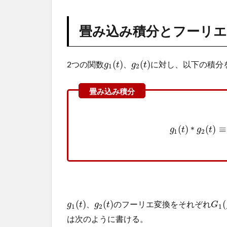
込
み
積
畳み込み積分とフーリエ
分
と
フ
(
)
(
)
2つの関数
に対し、以下の積分
、
g
t
g
t
1
2
ー
リ
エ
変
換
(
)
(
)
≡
2
＊
g
t
g
t
1
2
線
形
シ
ス
テ
ム
(
)
(
)
(
のフーリエ変換をそれぞれ
、
g
t
g
t
G
1
2
1
3
は次のように書ける。
電