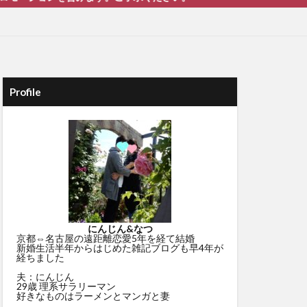
Profile
にんじん&なつ
京都⇔名古屋の遠距離恋愛5年を経て結婚
新婚生活半年からはじめた雑記ブログも早4年が
経ちました
夫：にんじん
29歳 理系サラリーマン
好きなものはラーメンとマンガと妻