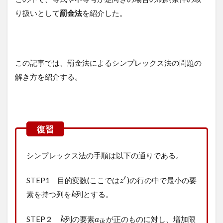
り扱いとして
罰金法
を紹介した。
この記事では、罰金法によるシンプレックス法の問題の
解き方を紹介する。
シンプレックス法の手順は以下の通りである。
′
STEP1 目的変数(ここでは
)の行の中で最小の要
z
素を持つ列を
列とする。
k
STEP２
列の要素
が正のものに対し、増加限
k
a
i
k