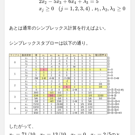
2
−
5
+
6
+
=
5
x
x
x
λ
2
3
4
3
≥
0
(
=
1
,
2
,
3
,
4
)
,
,
≥
0
，
，
x
j
ν
λ
λ
1
2
3
j
あとは通常のシンプレックス計算を行えばよい。
シンプレックスタブローは以下の通り。
したがって、
=
71
/
10
=
13
/
10
=
0
=
2
/
5
のと
，
，
，
x
x
x
x