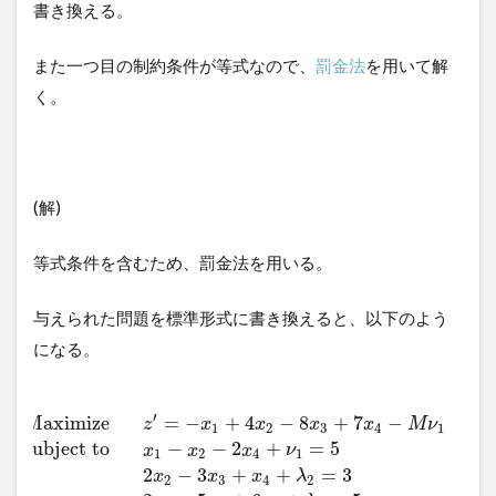
書き換える。
また一つ目の制約条件が等式なので、
罰金法
を用いて解
く。
(解)
等式条件を含むため、罰金法を用いる。
与えられた問題を標準形式に書き換えると、以下のよう
になる。
′
M
a
x
i
m
i
z
e
=
−
+
4
−
8
+
7
−
z
x
x
x
x
M
ν
1
2
3
4
1
s
u
b
j
e
c
t
t
o
−
−
2
+
=
5
x
x
x
ν
1
2
4
1
2
−
3
+
+
=
3
x
x
x
λ
2
3
4
2