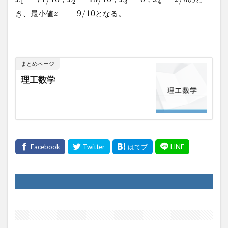
1
2
3
4
=
−
9
/
10
き、最小値
となる。
z
まとめページ
理工数学