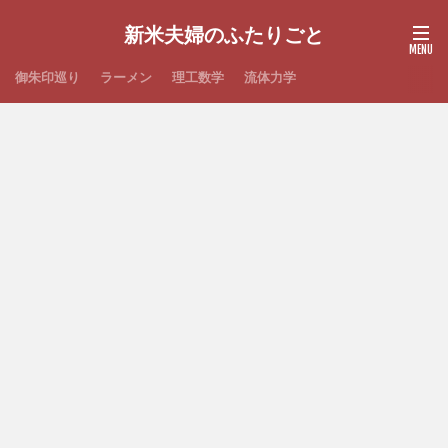
新米夫婦のふたりごと
御朱印巡り
ラーメン
理工数学
流体力学