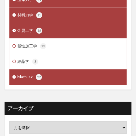
材料力学
11
金属工学
16
塑性加工学
13
結晶学
3
MathJax
22
アーカイブ