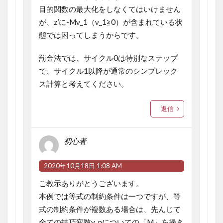
目的関数の最大化をしなくてはいけません
が、z’に-Mν_1（ν_1≧0）が含まれている状
態では困ってしまうからです。
罰金法では、サイクル0は特別なステップ
で、サイクル1以降が通常のシンプレック
ス計算と考えてください。
返信
初心者
2020年10月18日 1:08 AM
ご教示ありがとうございます。
本例では等式の制約条件は一つですが、等
式の制約条件が複数ある場合は、先んじて
全ての技巧変数v_nについての「M」を掃き