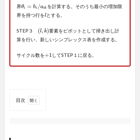
=
/
界
を計算する。そのうち最小の増加限
θ
b
a
i
i
i
k
界を持つ行を
とする。
l
(
,
)
STEP３
要素をピボットとして掃き出し計
l
k
算を行い、新しいシンプレックス表を作成する。
+
1
サイクル数を
してSTEP１に戻る。
目次
1
罰
金
法
の
例