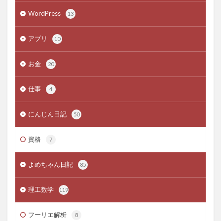
WordPress
13
アプリ
10
お金
20
仕事
4
にんじん日記
50
資格
7
よめちゃん日記
85
理工数学
119
フーリエ解析
8