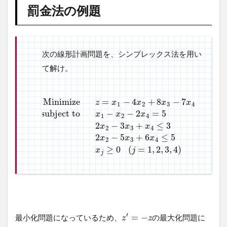
罰金法の例題
題
次の線形計画問題を、シンプレックス法を用い
て解け。
M
i
n
i
m
i
z
e
=
−
4
+
8
−
7
z
x
x
x
x
1
2
3
4
s
u
b
j
e
c
t
t
o
−
−
2
=
5
x
x
x
1
2
4
2
−
3
+
≤
3
x
x
x
2
3
4
2
−
5
+
6
≤
5
x
x
x
2
3
4
≥
0
(
=
1
,
2
,
3
,
4
)
x
j
j
′
=
−
最小化問題になっているため、
の最大化問題に
z
z