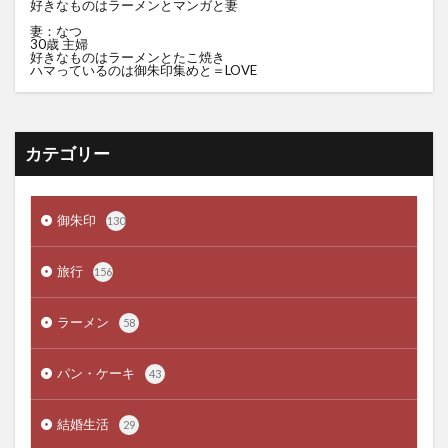
好きなものはラーメンとマンガと妻
妻：なつ
30歳 主婦
好きなものはラーメンとたこ焼き
ハマっているのは御朱印集めと＝LOVE
カテゴリー
御朱印
130
旅行
156
ラーメン
58
パン・ケーキ
43
結婚生活
29