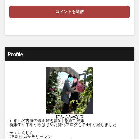
Profile
にんじん&なつ
京都⇔名古屋の遠距離恋愛5年を経て結婚
新婚生活半年からはじめた雑記ブログも早4年が経ちました
夫：にんじん
29歳 理系サラリーマン