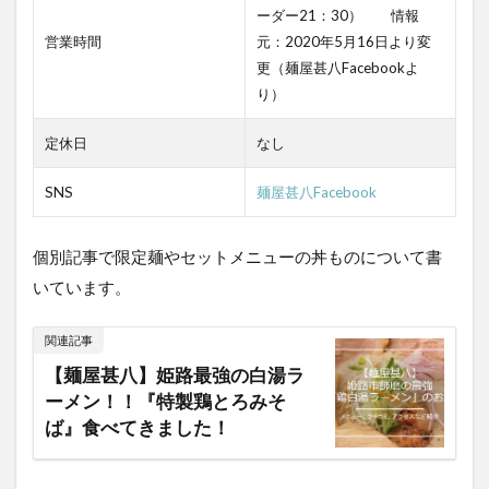
ーダー21：30） 情報
営業時間
元：2020年5月16日より変
更（麺屋甚八Facebookよ
り）
定休日
なし
SNS
麺屋甚八Facebook
個別記事で限定麺やセットメニューの丼ものについて書
いています。
関連記事
【麺屋甚八】姫路最強の白湯ラ
ーメン！！『特製鶏とろみそ
ば』食べてきました！