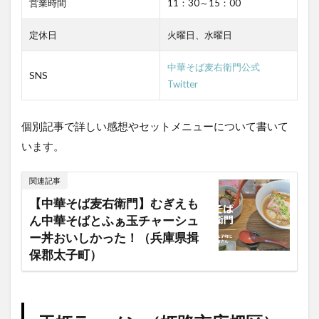
営業時間
11：30～15：00
定休日
火曜日、水曜日
中華そば麦右衛門公式
SNS
Twitter
個別記事で詳しい感想やセットメニューについて書いて
います。
関連記事
【中華そば麦右衛門】むぎえも
ん中華そばとふぁ玉チャーシュ
ー丼おいしかった！（兵庫県揖
保郡太子町）