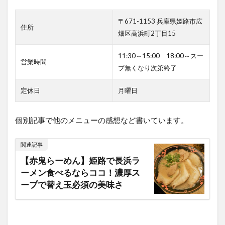
神戸
らぁ
〒671-1153 兵庫県姫路市広
めん
住所
畑区高浜町2丁目15
たろ
う
姫路
11:30～15:00 18:00～スー
営業時間
中地
プ無くなり次第終了
店
（姫
定休日
月曜日
路市
中
地）
個別記事で他のメニューの感想など書いています。
6
中華
関連記事
そば
麦右
【赤鬼らーめん】姫路で長浜ラ
衛門
ーメン食べるならココ！濃厚ス
（兵
ープで替え玉必須の美味さ
庫県
揖保
郡太
子