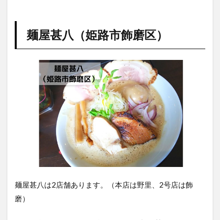
町）
7
玉姫
麺屋甚八（姫路市飾磨区）
ラー
メン
（姫
路市
広畑
区）
8
博多
ラー
メン
片岡
屋
姫路
南店
（姫
麺屋甚八は2店舗あります。（本店は野里、2号店は飾
路市
飾磨
磨）
区）
9