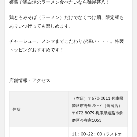
姫路で鶏白湯のラーメン食べたいなら麺屋甚八！
麺や
六三
鶏とろみそば（ラーメン）だけでなくつけ麺、限定麺も
六
姫路
ありいつ行っても楽しめます。
店
（姫
チャーシュー、メンマまでこだわりが深い・・・。特製
路市
駅前
トッピングおすすめです！
町）
店舗情報・アクセス
（本店）〒670-0811 兵庫県
姫路市野里78−7 （飾磨店）
住所
〒672-8079 兵庫県姫路市飾
磨区今在家1053
11：00~22：00（ラストオ