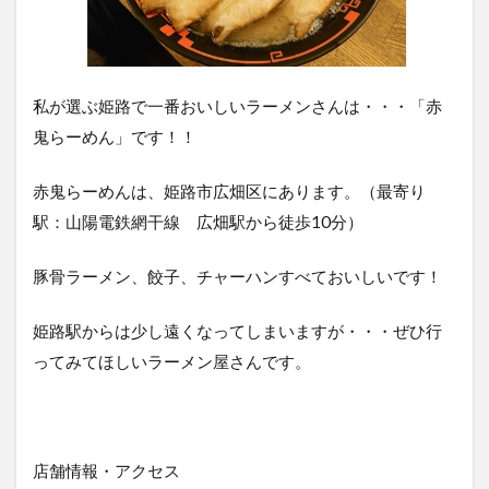
姫路
塩元
帥
（姫
路市
私が選ぶ姫路で一番おいしいラーメンさんは・・・「赤
飾磨
区）
鬼らーめん」です！！
4
赤鬼らーめんは、姫路市広畑区にあります。（最寄り
元祖
長浜
駅：山陽電鉄網干線 広畑駅から徒歩10分）
ラー
メ
豚骨ラーメン、餃子、チャーハンすべておいしいです！
ン
金
豚
姫路駅からは少し遠くなってしまいますが・・・ぜひ行
土山
ってみてほしいラーメン屋さんです。
店
（姫
路市
西庄
甲）
店舗情報・アクセス
5