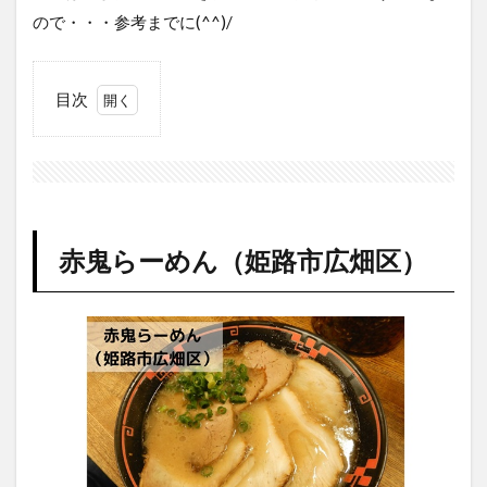
ので・・・参考までに(^^)/
目次
1
赤鬼
らー
めん
（姫
路市
赤鬼らーめん（姫路市広畑区）
広畑
区）
2
麺屋
甚八
（姫
路市
飾磨
区）
3