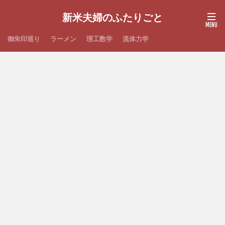
新米夫婦のふたりごと
御朱印巡り
ラーメン
理工数学
流体力学