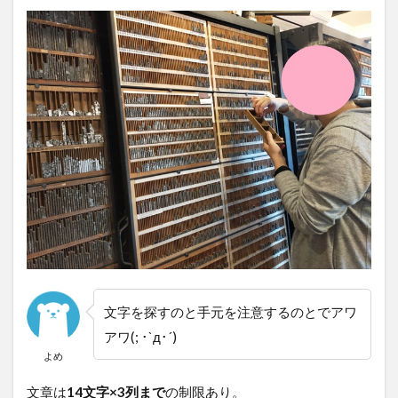
文字を探すのと手元を注意するのとでアワ
アワ(; ･`д･´)
よめ
文章は
14文字×3列まで
の制限あり。