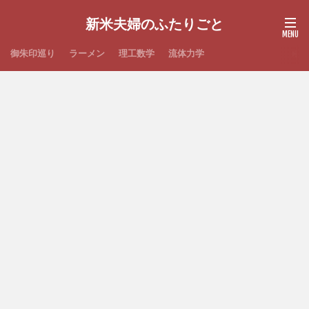
新米夫婦のふたりごと
御朱印巡り
ラーメン
理工数学
流体力学