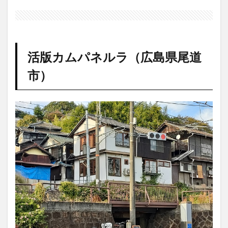
活版
カム
パネ
ルラ
（広
活版カムパネルラ（広島県尾道
島県
尾道
市）
市）
1.1
予約
とコ
ース
内容
1.1.1
Aコー
ス
1.1.2
Bコース
1.2
活版