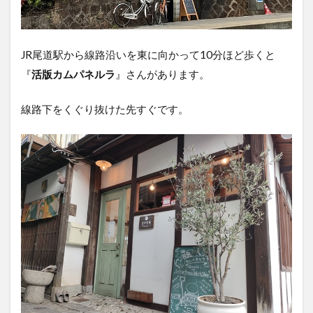
印刷
体験
の様
子・
JR尾道駅から線路沿いを東に向かって10分ほど歩くと
感想
『
活版カムパネルラ
』さんがあります。
1.2.1
Aコー
線路下をくぐり抜けた先すぐです。
ス準備
編
1.2.2
Bコース
準備編
1.2.3
印刷準
備中の
過ごし
方
1.2.4
活版印
刷編