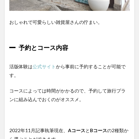
1.2.5
成果物
の紹介
おしゃれで可愛らしい雑貨屋さんの佇まい。
1.3
雑貨
屋さ
予約とコース内容
んと
して
寄る
活版体験は
公式サイト
から事前に予約することが可能で
のも
◎
す。
2
ア
コースによっては時間がかかるので、予約して旅行プラ
ク
ンに組み込んでおくのがオススメ。
セ
ス
3
ま
2022年11月記事執筆現在、
Aコース
と
Bコース
の2種類か
と
め
ら選ぶことができます。