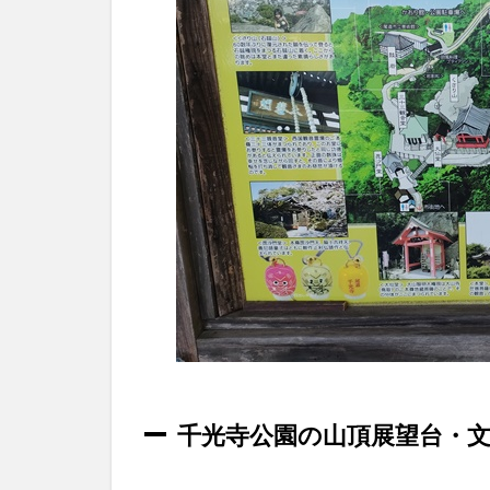
2.15
石鎚山
鎖修行
3
千
光
寺
で
い
た
だ
い
た
御
朱
印
3.1
千光寺公園の山頂展望台・
通常
御朱