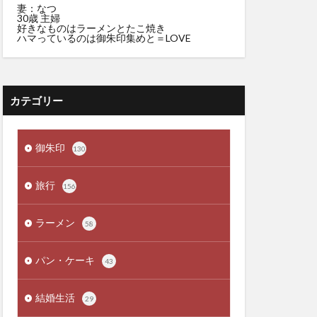
妻：なつ
30歳 主婦
好きなものはラーメンとたこ焼き
ハマっているのは御朱印集めと＝LOVE
カテゴリー
御朱印
130
旅行
156
ラーメン
58
パン・ケーキ
43
結婚生活
29