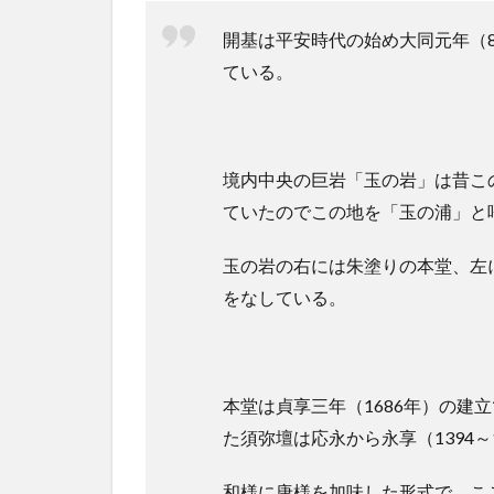
干支
開基は平安時代の始め大同元年（
の御
本尊
ている。
2.4
鏡岩
2.5
境内中央の巨岩「玉の岩」は昔こ
大師
ていたのでこの地を「玉の浦」と
堂
2.6
玉の岩の右には朱塗りの本堂、左
鐘楼
をなしている。
2.7
客殿
2.8
本堂は貞享三年（1686年）の建
玉の
岩
た須弥壇は応永から永享（1394～
（鳥
帽子
和様に唐様を加味した形式で、こ