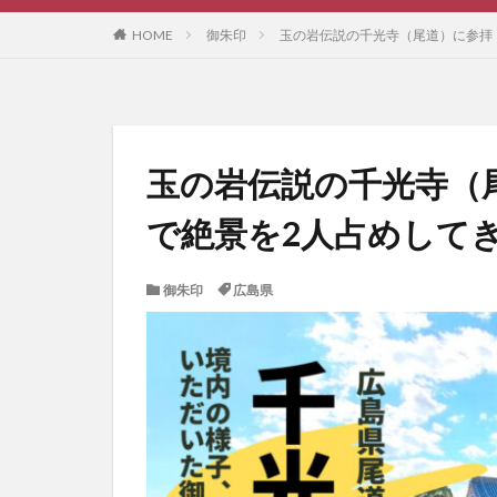
HOME
御朱印
玉の岩伝説の千光寺（尾道）に参拝
玉の岩伝説の千光寺（
で絶景を2人占めして
御朱印
広島県