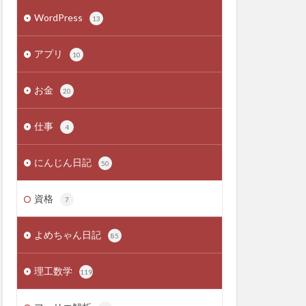
WordPress
13
アプリ
10
お金
20
仕事
4
にんじん日記
50
資格
7
よめちゃん日記
85
理工数学
119