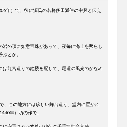
806年）で、後に源氏の名将多田満仲の中興と伝え
の岩の頂に如意宝珠があって、夜毎に海上を照らし
呼ぶとか。
には龍宮造りの鐘楼を配して、尾道の風光のかなめ
立で、この地方には珍しい舞台造り、堂内に置かれ
1440年）頃の作で、
こに安置された本尊は秘仏の千手観世音菩薩。