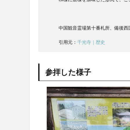
岩）
2.9
お願
い地
中国観音霊場第十番札所、備後西
蔵
2.10
引用元：
千光寺｜歴史
梵字石
2.11
護摩堂
参拝した様子
2.12
本堂
2.13
三十三
観音堂
2.14
毘沙門
堂