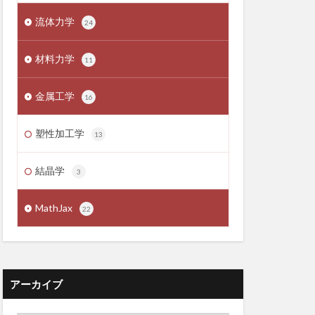
流体力学
24
材料力学
11
金属工学
16
塑性加工学
13
結晶学
3
MathJax
22
アーカイブ