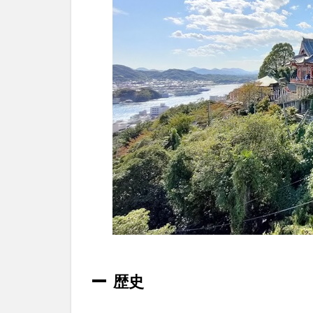
し
た
様
子
2.1
千光
寺公
園の
山頂
展望
台・
文学
のこ
みち
2.2
千光
寺の
歴史
裏門
2.3