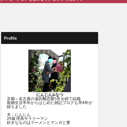
Profile
にんじん&なつ
京都⇔名古屋の遠距離恋愛5年を経て結婚
新婚生活半年からはじめた雑記ブログも早4年が
経ちました
夫：にんじん
29歳 理系サラリーマン
好きなものはラーメンとマンガと妻