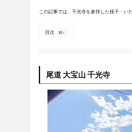
この記事では、千光寺を参拝した様子・い
目次
1
尾
道
大
宝
山
尾道 大宝山 千光寺
千
光
寺
1.1
歴史
2
参
拝