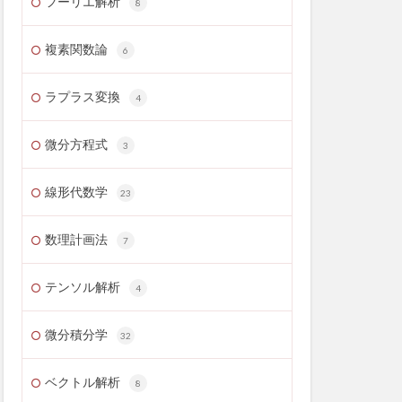
フーリエ解析
8
複素関数論
6
ラプラス変換
4
微分方程式
3
線形代数学
23
数理計画法
7
テンソル解析
4
微分積分学
32
ベクトル解析
8