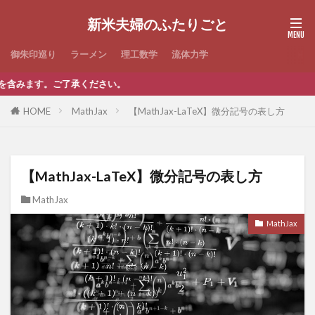
新米夫婦のふたりごと
御朱印巡り
ラーメン
理工数学
流体力学
ご了承ください。
HOME
MathJax
【MathJax-LaTeX】微分記号の表し方
【MathJax-LaTeX】微分記号の表し方
MathJax
MathJax