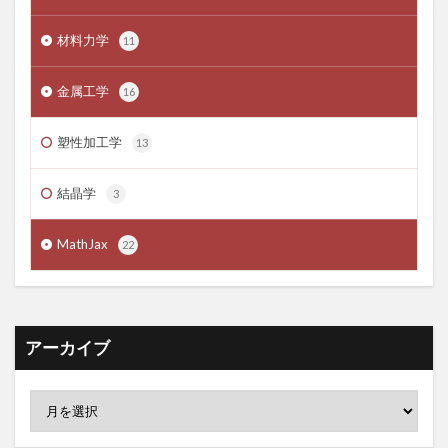
材料力学
11
金属工学
16
塑性加工学
13
結晶学
3
MathJax
22
アーカイブ