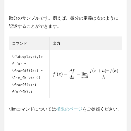
微分のサンプルです。例えば、微分の定義は次のように
記述することができます。
コマンド
出力
\(\displaystyle
f'(x) =
(
+
)
–
(
)
f
x
h
f
x
\frac{df}{dx} =
d
f
′
(
)
=
=
lim
f
x
d
x
h
→
0
\lim_{h \to 0}
h
\frac{f(x+h) -
f(x)}{h}\)
\limコマンドについては
極限のページ
をご参照ください。