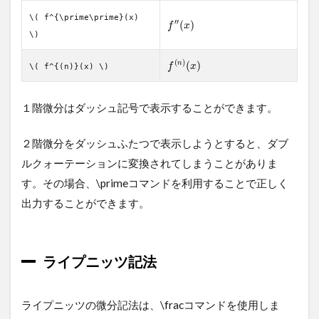
ベ
\( f^{\prime\prime}(x)
′
′
(
)
f
x
ク
\)
ト
ル
(
)
(
)
n
f
x
\( f^{(n)}(x) \)
の
微
分
１階微分はダッシュ記号で表示することができます。
演
算
２階微分をダッシュふたつで表示しようとすると、ダブ
ルクォーテーションに変換されてしまうことがありま
す。その場合、\primeコマンドを利用することで正しく
出力することができます。
ライプニッツ記法
ライプニッツの微分記法は、\fracコマンドを使用しま