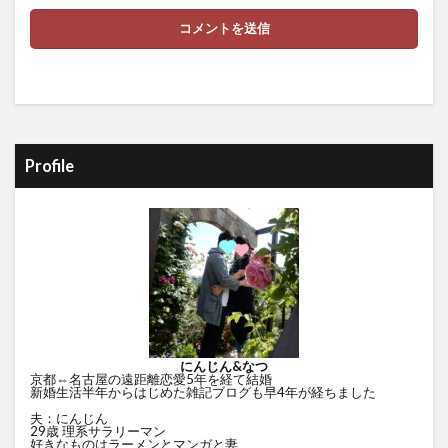
Profile
にんじん&なつ
京都⇔名古屋の遠距離恋愛5年を経て結婚
新婚生活半年からはじめた雑記ブログも早4年が経ちました
夫：にんじん
29歳 理系サラリーマン
好きなものはラーメンとマンガと妻