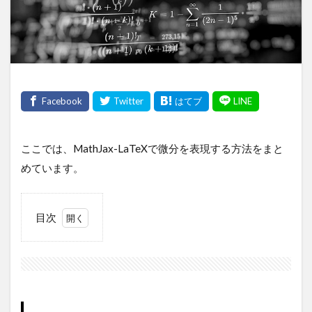
ここでは、MathJax-LaTeXで微分を表現する方法をまと
めています。
目次
1
微分
（differential）
1.1
ラグ
ラン