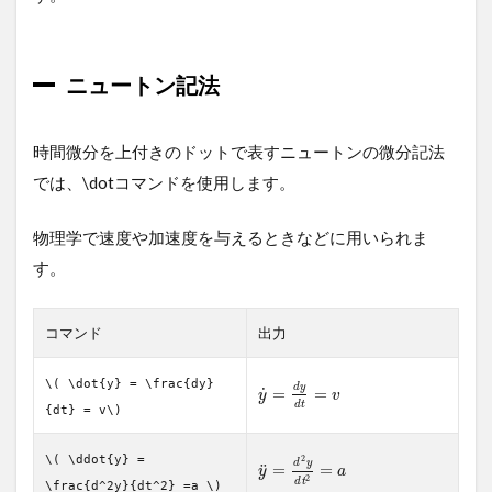
ニュートン記法
時間微分を上付きのドットで表すニュートンの微分記法
では、\dotコマンドを使用します。
物理学で速度や加速度を与えるときなどに用いられま
す。
コマンド
出力
\( \dot{y} = \frac{dy}
d
y
˙
=
=
y
v
d
t
{dt} = v\)
\( \ddot{y} =
2
d
y
¨
=
=
y
a
2
d
t
\frac{d^2y}{dt^2} =a \)