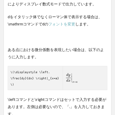
によりディスプレイ数式モードで出力しています。
dをイタリック体でなくローマン体で表示する場合は、
\mathrmコマンドでdの
フォントを変更
します。
ある点における微分係数を表現したい場合は、以下のよ
うに入力します。
\(\displaystyle \left.
∣
d
y
∣
\frac{dy}{dx} \right|_{x=a}
∣
d
x
=
x
a
\)
\leftコマンドと\rightコマンドはセットで入力する必要が
あります。左側は必要ないので、「.」を入力しておきま
す。