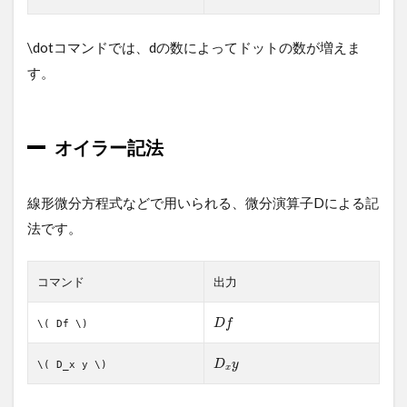
\dotコマンドでは、dの数によってドットの数が増えま
す。
オイラー記法
線形微分方程式などで用いられる、微分演算子Dによる記
法です。
コマンド
出力
D
f
\( Df \)
D
y
\( D_x y \)
x