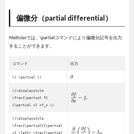
偏微分（partial differential）
MathJaxでは、\partialコマンドにより偏微分記号を出力
することができます。
コマンド
出力
∂
\( \partial \)
\(\displaystyle
∂
f
=
f
\frac{\partial f}
x
∂
x
{\partial x} =f_x \)
\(\displaystyle
\frac{\partial}{\partial
∂
∂
(
)
f
=
f
y} \left( \frac{\partial
x
y