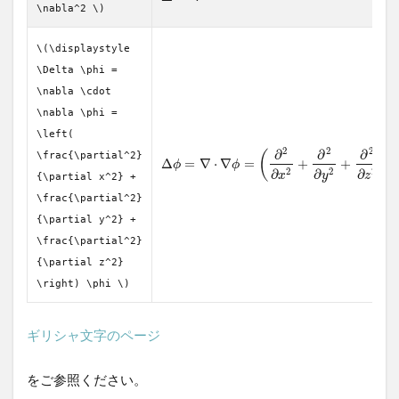
\nabla^2 \)
\(\displaystyle
\Delta \phi =
\nabla \cdot
\nabla \phi =
\left(
2
2
2
∂
∂
∂
(
)
\frac{\partial^2}
Δ
=
∇
⋅
∇
=
+
+
ϕ
ϕ
2
2
2
∂
∂
∂
x
y
z
{\partial x^2} +
\frac{\partial^2}
{\partial y^2} +
\frac{\partial^2}
{\partial z^2}
\right) \phi \)
ギリシャ文字のページ
をご参照ください。