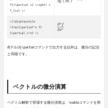
∂
∂
y
x
f}{\partial x} \right) =
f_{xy} \)
\(\displaystyle
∂
n
f
\frac{\partial^n f}
∂
n
x
{\partial x^n} \)
∂(デル)を\partialコマンドで出力する以外は、微分の記法
と同様です。
ベクトルの微分演算
ベクトル解析で登場する微分演算は、\nablaコマンドを用