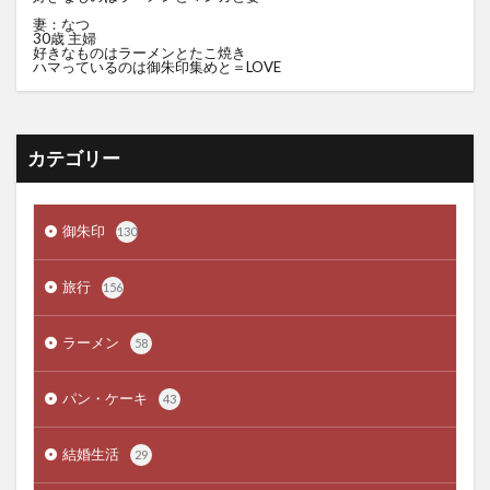
妻：なつ
30歳 主婦
好きなものはラーメンとたこ焼き
ハマっているのは御朱印集めと＝LOVE
カテゴリー
御朱印
130
旅行
156
ラーメン
58
パン・ケーキ
43
結婚生活
29