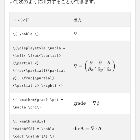
いて次のように出力することができます。
コマンド
出力
∇
\( \nabla \)
\(\displaystyle \nabla =
\left( \frac{\partial}
∂
∂
∂
(
)
{\partial x},
∇
=
,
,
∂
∂
∂
x
y
z
\frac{\partial}{\partial
y}, \frac{\partial}
{\partial z} \right) \)
\( \mathrm{grad} \phi =
g
r
a
d
=
∇
ϕ
ϕ
\nabla \phi\)
\( \mathrm{div}
A
A
d
i
v
=
∇
⋅
\mathbf{A} = \nabla
\cdot \mathbf{A} \)