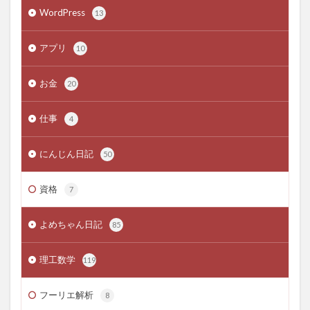
WordPress
13
アプリ
10
お金
20
仕事
4
にんじん日記
50
資格
7
よめちゃん日記
85
理工数学
119
フーリエ解析
8