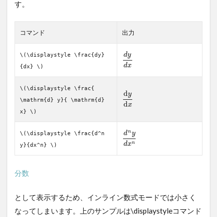
す。
コマンド
出力
d
y
\(\displaystyle \frac{dy}
d
x
{dx} \)
\(\displaystyle \frac{
d
y
\mathrm{d} y}{ \mathrm{d}
d
x
x} \)
n
d
y
\(\displaystyle \frac{d^n
n
d
x
y}{dx^n} \)
分数
として表示するため、インライン数式モードでは小さく
なってしまいます。上のサンプルは\displaystyleコマンド