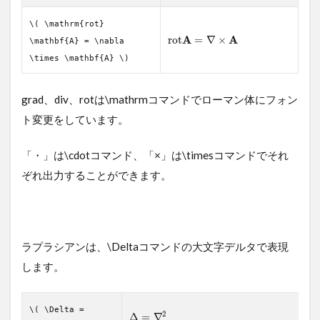
\( \mathrm{rot}
A
A
r
o
t
=
∇
×
\mathbf{A} = \nabla
\times \mathbf{A} \)
grad、div、rotは\mathrmコマンドでローマン体にフォン
ト変更をしています。
「・」は\cdotコマンド、「×」は\timesコマンドでそれ
ぞれ出力することができます。
ラプラシアンは、\Deltaコマンドの大文字デルタで表現
します。
\( \Delta =
2
Δ
=
∇