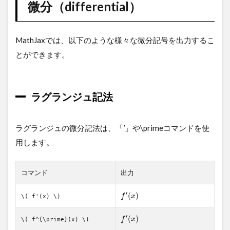
ジュ
微分（differential）
記法
1.2
MathJaxでは、以下のような様々な微分記号を出力するこ
ライ
プニ
とができます。
ッツ
記法
1.3
ラグランジュ記法
ニュ
ート
ン記
ラグランジュの微分記法は、「’」や\primeコマンドを使
法
用します。
1.4
オイ
ラー
コマンド
出力
記法
2
偏微分
′
(
)
f
x
\( f'(x) \)
（partial
differential）
′
(
)
f
x
\( f^{\prime}(x) \)
3