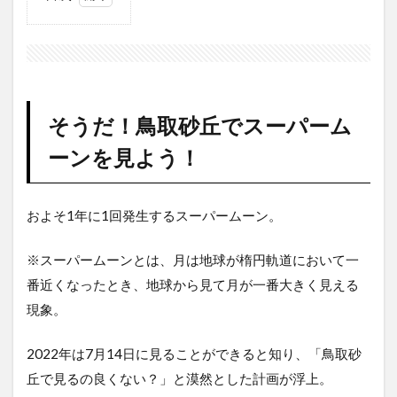
1
そう
だ！
鳥取
砂丘
でス
そうだ！鳥取砂丘でスーパーム
ーパ
ーム
ーンを見よう！
ーン
を見
よ
う！
およそ1年に1回発生するスーパームーン。
2
夜の
※スーパームーンとは、月は地球が楕円軌道において一
鳥取
番近くなったとき、地球から見て月が一番大きく見える
砂丘
へ
現象。
駐車
場に
2022年は7月14日に見ることができると知り、「鳥取砂
は誰
もお
丘で見るの良くない？」と漠然とした計画が浮上。
らず