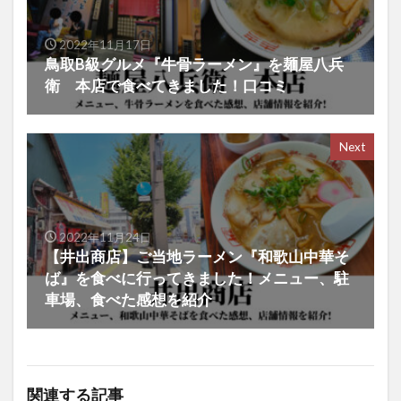
2022年11月17日
鳥取B級グルメ『牛骨ラーメン』を麺屋八兵
衛 本店で食べてきました！口コミ
Next
2022年11月24日
【井出商店】ご当地ラーメン『和歌山中華そ
ば』を食べに行ってきました！メニュー、駐
車場、食べた感想を紹介
関連する記事