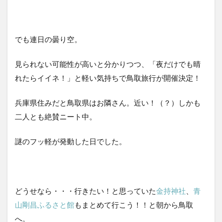
3
真っ
暗、
でも連日の曇り空。
静寂
の鳥
取砂
見られない可能性が高いと分かりつつ、「夜だけでも晴
丘を
れたらイイネ！」と軽い気持ちで鳥取旅行が開催決定！
彷徨
う
兵庫県住みだと鳥取県はお隣さん。近い！（？）しかも
4
夜の
二人とも絶賛ニート中。
鳥取
砂
謎のフッ軽が発動した日でした。
丘
帰り
道の
ほう
が怖
どうせなら・・・行きたい！と思っていた
金持神社
、
青
い
山剛昌ふるさと館
もまとめて行こう！！と朝から鳥取
5
へ。
鳥