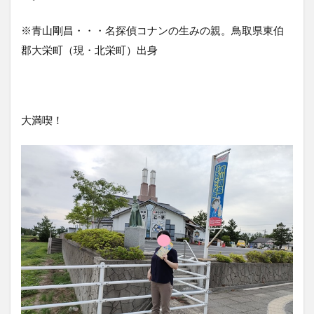
取
ぽ
※青山剛昌・・・名探偵コナンの生みの親。鳥取県東伯
か
ぽ
郡大栄町（現・北栄町）出身
か
温
泉
で
ス
大満喫！
ー
パ
ー
ム
ー
ン
の
か
け
ら
を
見
る