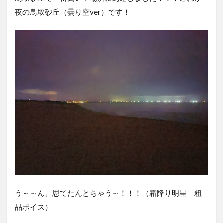
夜の鳥取砂丘（曇り空ver）です！
う～～ん、思てたんとちゃう～！！！（霜降り明星 粗
品ボイス）