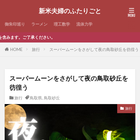
新米夫婦のふたりごと
御朱印巡り
ラーメン
理工数学
流体力学
。
HOME
旅行
スーパームーンをさがして夜の鳥取砂丘を彷徨う
スーパームーンをさがして夜の鳥取砂丘を
彷徨う
旅行
鳥取県
,
鳥取砂丘
旅行