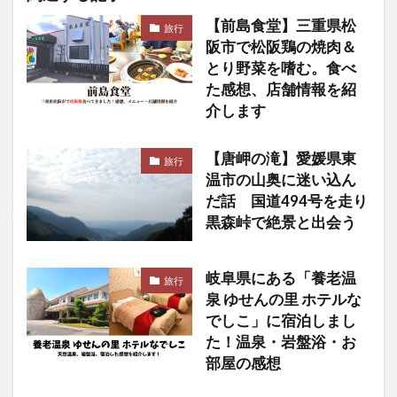
【前島食堂】三重県松
旅行
阪市で松阪鶏の焼肉＆
とり野菜を嗜む。食べ
た感想、店舗情報を紹
介します
【唐岬の滝】愛媛県東
旅行
温市の山奥に迷い込ん
だ話 国道494号を走り
黒森峠で絶景と出会う
岐阜県にある「養老温
旅行
泉 ゆせんの里 ホテルな
でしこ」に宿泊しまし
た！温泉・岩盤浴・お
部屋の感想