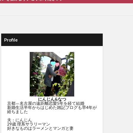
Profile
にんじん&なつ
京都⇔名古屋の遠距離恋愛5年を経て結婚
新婚生活半年からはじめた雑記ブログも早4年が
経ちました
夫：にんじん
29歳 理系サラリーマン
好きなものはラーメンとマンガと妻