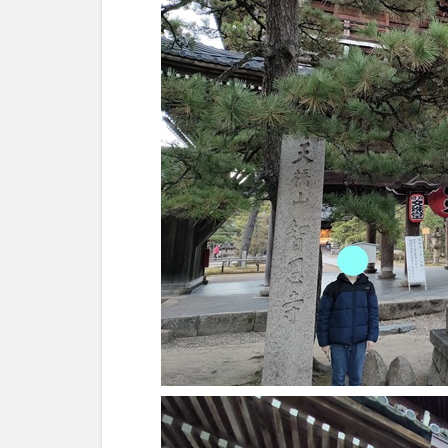
ま
と
め