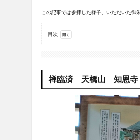
この記事では参拝した様子、いただいた御
目次
1
禅臨
済
天橋
山
知恩
禅臨済 天橋山 知恩寺
寺
（京
都府
宮津
市）
2
天
橋