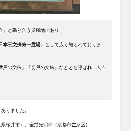
立』と隣り合う景勝地にあり、
日本三文殊第一霊場
』として広く知られておりま
世戸の文殊』『切戸の文殊』などとも呼ばれ、人々
てありました。
良県桜井市）、金戒光明寺（京都市左京区）