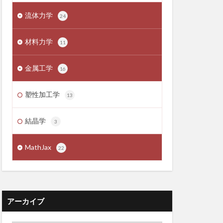
流体力学
24
材料力学
11
金属工学
16
塑性加工学
13
結晶学
3
MathJax
22
アーカイブ