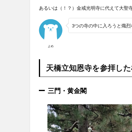
2.8
あるいは（！？）金戒光明寺に代えて大聖
智恵
の輪
燈籠
3つの寺の中に入ろうと熾烈
3
知恩
寺で
よめ
いた
だい
た御
天橋立知恩寺を参拝した
朱印
を紹
介！
三門・黄金閣
4
ア
ク
セ
ス
5