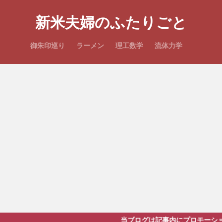
新米夫婦のふたりごと
御朱印巡り
ラーメン
理工数学
流体力学
当ブログは記事内にプロモーションを含みます。ご