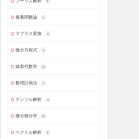
フーリエ解析
8
複素関数論
6
ラプラス変換
4
微分方程式
3
線形代数学
23
数理計画法
7
テンソル解析
4
微分積分学
32
ベクトル解析
8