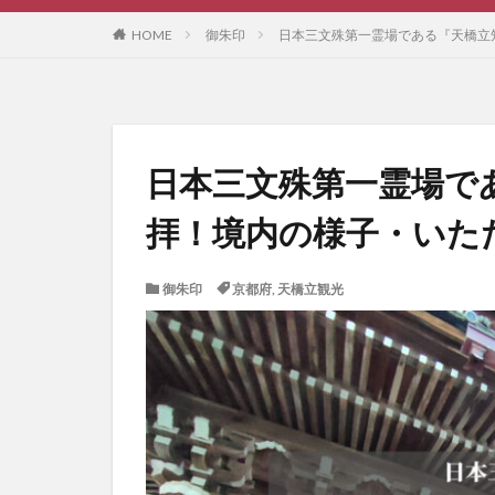
HOME
御朱印
日本三文殊第一霊場である『天橋立
日本三文殊第一霊場で
拝！境内の様子・いた
御朱印
京都府
,
天橋立観光