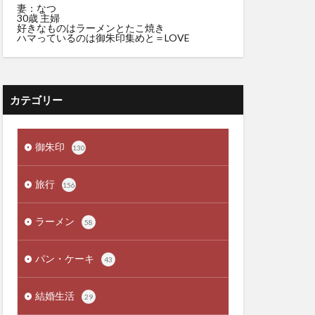
妻：なつ
30歳 主婦
好きなものはラーメンとたこ焼き
ハマっているのは御朱印集めと＝LOVE
カテゴリー
御朱印
130
旅行
156
ラーメン
58
パン・ケーキ
43
結婚生活
29