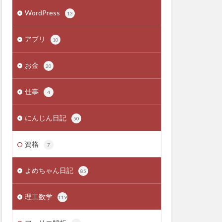
WordPress
13
アプリ
10
お金
20
仕事
4
にんじん日記
50
資格
7
よめちゃん日記
85
理工数学
119