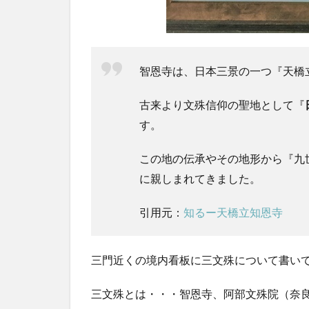
文殊
堂
2.4
吉祥
智恩寺は、日本三景の一つ『天橋
弁財
天
古来より文殊信仰の聖地として『
2.5
す。
多宝
塔
この地の伝承やその地形から『九
2.6
に親しまれてきました。
宝き
ょう
引用元：
知るー天橋立知恩寺
印塔
2.7
三門近くの境内看板に三文殊について書い
暁雲
閣・
鐘楼
三文殊とは・・・智恩寺、阿部文殊院（奈