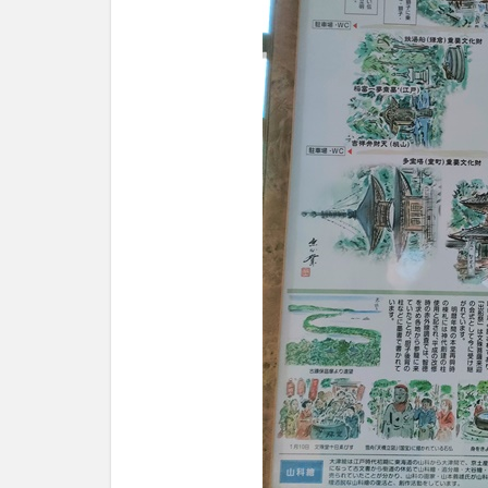
立
知
恩
寺
を
参
拝
し
た
様
子
2.1
三
門・
黄金
閣
2.2
鉄湯
船
2.3