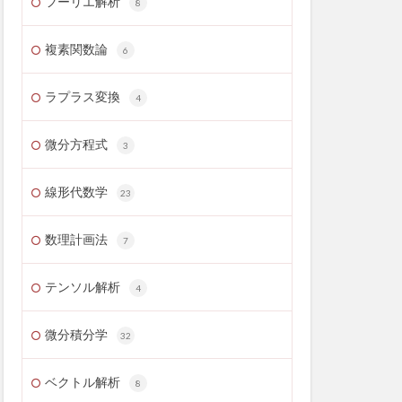
フーリエ解析
8
複素関数論
6
ラプラス変換
4
微分方程式
3
線形代数学
23
数理計画法
7
テンソル解析
4
微分積分学
32
ベクトル解析
8