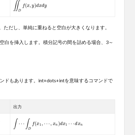
∫
∫
(
,
)
f
x
y
d
x
d
y
D
ます。ただし、単純に重ねると空白が大きくなります。
の空白を挿入します。積分記号の間を詰める場合、3～
ンドもあります。int+dots+intを意味するコマンドで
出力
∫
∫
,
⋯
(
,
⋯
,
)
⋯
f
x
x
d
x
d
x
1
1
n
n
D