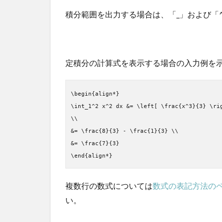
積分範囲を出力する場合は、「_」および「^
定積分の計算式を表示する場合の入力例を
\begin{align*}
\int_1^2 x^2 dx &= \left[ \frac{x^3}{3} \ri
\\
&= \frac{8}{3} - \frac{1}{3} \\
&= \frac{7}{3}
\end{align*}
複数行の数式については
数式の表記方法の
い。