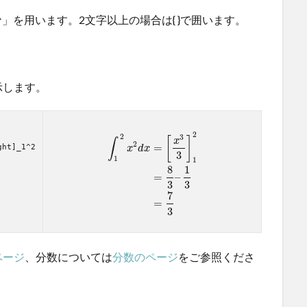
」を用います。2文字以上の場合は{ }で囲います。
示します。
2
2
3
[
]
x
∫
2
=
ght]_1^2
x
d
x
3
1
1
8
1
=
–
3
3
7
=
3
ページ
、分数については
分数のページ
をご参照くださ