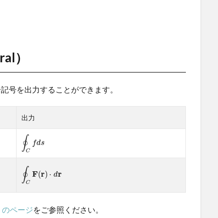
ral）
回積分記号を出力することができます。
出力
∮
f
d
s
C
∮
F
r
r
(
)
⋅
d
C
トのページ
をご参照ください。