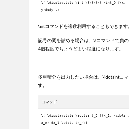
\( \displaystyle \int \!\!\!\! \int_D f(x,
y)dxdy \)
\intコマンドを複数利用することもでき
記号の間を詰める場合は、\!コマンドで負
4個程度でちょうどよい程度になります。
多重積分を出力したい場合は、\idotsintコマ
す。
コマンド
\( \displaystyle \idotsint_D f(x_1, \cdots 
x_n) dx_1 \cdots dx_n\)