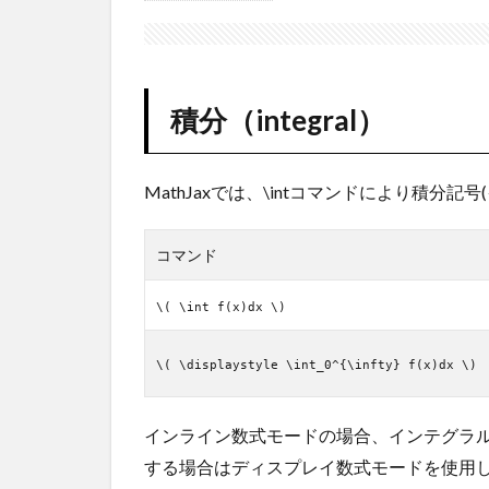
（integral）
2
重積
分
（multiple
積分（integral）
integral）
3
周回
MathJaxでは、\intコマンドにより積分
積分
（contour
integral）
コマンド
\( \int f(x)dx \)
\( \displaystyle \int_0^{\infty} f(x)dx \)
インライン数式モードの場合、インテグラ
する場合はディスプレイ数式モードを使用