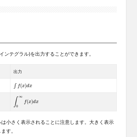
記号(インテグラル)を出力することができます。
出力
(
)
∫
f
x
d
x
∞
∫
(
)
f
x
d
x
0
ルは小さく表示されることに注意します。大きく表示
します。