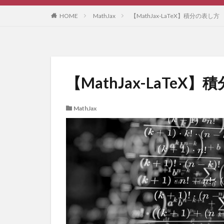
HOME
MathJax
【MathJax-LaTeX】積分の表し方
【MathJax-LaTeX
MathJax