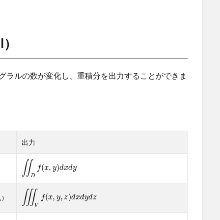
al）
でインテグラルの数が変化し、重積分を出力することができま
出力
∬
(
,
)
f
x
y
d
x
d
y
D
∭
(
,
,
)
f
x
y
z
d
x
d
y
d
z
\)
V