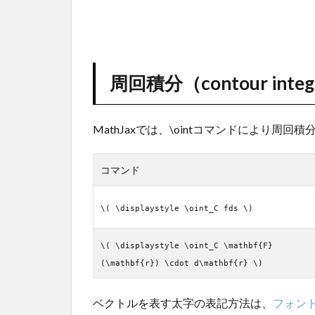
周回積分（contour integ
MathJaxでは、\ointコマンドにより周
コマンド
\( \displaystyle \oint_C fds \)
\( \displaystyle \oint_C \mathbf{F}
(\mathbf{r}) \cdot d\mathbf{r} \)
ベクトルを表す太字の表記方法は、
フォン