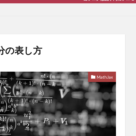
】積分の表し方
MathJax