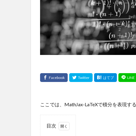
ここでは、MathJax-LaTeXで積分を表
目次
1
積分