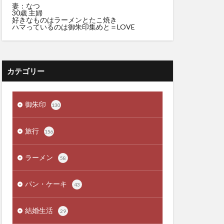
妻：なつ
30歳 主婦
好きなものはラーメンとたこ焼き
ハマっているのは御朱印集めと＝LOVE
カテゴリー
御朱印
130
旅行
156
ラーメン
58
パン・ケーキ
43
結婚生活
29