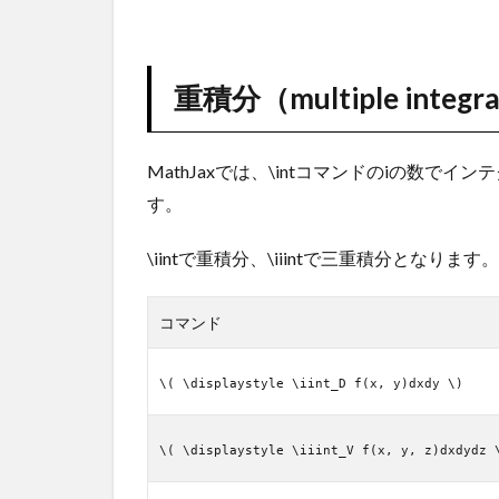
重積分（multiple integr
MathJaxでは、\intコマンドのiの数
す。
\iintで重積分、\iiintで三重積分となります。
コマンド
\( \displaystyle \iint_D f(x, y)dxdy \)
\( \displaystyle \iiint_V f(x, y, z)dxdydz 