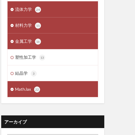
流体力学
24
材料力学
11
金属工学
16
塑性加工学
13
結晶学
3
MathJax
22
アーカイブ