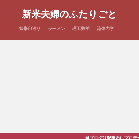
新米夫婦のふたりごと
御朱印巡り
ラーメン
理工数学
流体力学
当ブログは記事内にプロモーションを含み