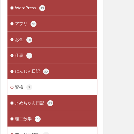
WordPress
13
アプリ
10
お金
20
仕事
4
にんじん日記
50
資格
7
よめちゃん日記
85
理工数学
119