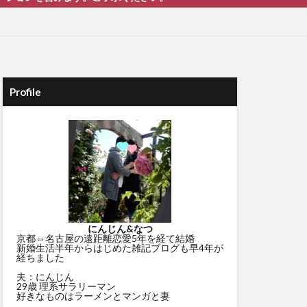
Profile
にんじん&なつ
京都⇔名古屋の遠距離恋愛5年を経て結婚
新婚生活半年からはじめた雑記ブログも早4年が
経ちました
夫：にんじん
29歳 理系サラリーマン
好きなものはラーメンとマンガと妻