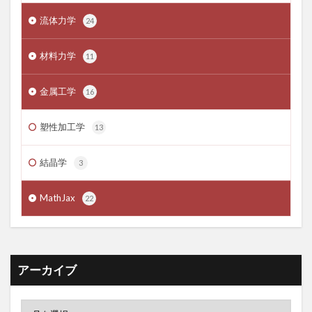
流体力学
24
材料力学
11
金属工学
16
塑性加工学
13
結晶学
3
MathJax
22
アーカイブ