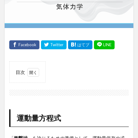
目次
1
運
動
量
方
程
運動量方程式
式
「
衝撃波
」を論じるための準備として、運動量保存の式