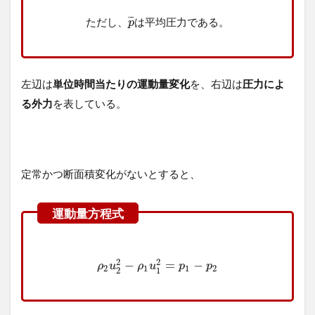
¯
¯
¯
た
だ
し
、
は
平
均
圧
力
で
あ
る
。
p
左辺は
単位時間当たりの運動量変化
を、右辺は
圧力によ
る外力
を表している。
定常かつ断面積変化がないとすると、
2
2
−
=
−
ρ
u
ρ
u
p
p
2
1
1
2
2
1