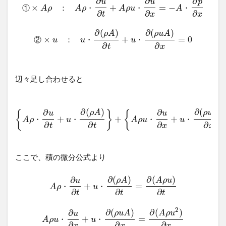
∂
∂
∂
u
u
p
×
+
=
−
①
：
・
・
・
A
ρ
A
ρ
A
ρ
u
A
∂
∂
∂
t
x
x
∂
(
)
∂
(
)
ρ
A
ρ
u
A
×
+
=
0
②
：
・
・
u
u
u
∂
∂
t
x
辺々足し合わせると
∂
(
)
∂
(
)
∂
∂
ρ
A
ρ
u
A
{
}
{
u
u
+
+
+
・
・
・
・
A
ρ
u
A
ρ
u
u
∂
∂
∂
∂
t
t
x
x
ここで、積の微分公式より
∂
(
)
∂
(
)
∂
ρ
A
A
ρ
u
u
+
=
・
・
A
ρ
u
∂
∂
∂
t
t
t
2
∂
(
)
∂
(
)
∂
ρ
u
A
A
ρ
u
u
+
=
・
・
A
ρ
u
u
∂
∂
∂
x
x
x