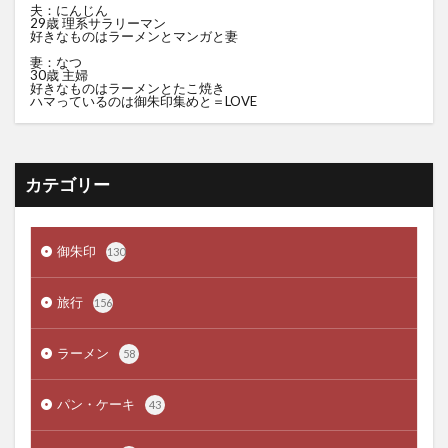
夫：にんじん
29歳 理系サラリーマン
好きなものはラーメンとマンガと妻
妻：なつ
30歳 主婦
好きなものはラーメンとたこ焼き
ハマっているのは御朱印集めと＝LOVE
カテゴリー
御朱印
130
旅行
156
ラーメン
58
パン・ケーキ
43