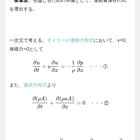
を導出する。
一次元で考える。
オイラーの運動方程式
において、v=0、
体積力=0として
∂
∂
1
∂
u
u
p
+
=
−
・
・
・
①
u
∂
∂
∂
ρ
t
x
x
また、
連続方程式
より
∂
(
)
∂
(
)
ρ
A
ρ
u
A
+
=
0
・
・
・
②
∂
∂
t
x