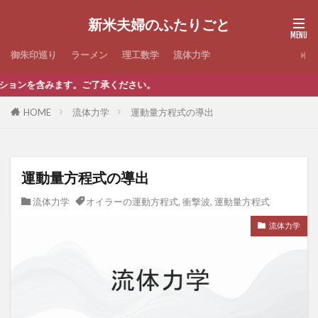
新米夫婦のふたりごと
御朱印巡り
ラーメン
理工数学
流体力学
含みます。ご了承ください。
HOME
流体力学
運動量方程式の導出
運動量方程式の導出
流体力学
オイラーの運動方程式
,
衝撃波
,
運動量方程式
流体力学