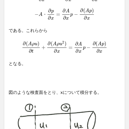
∂
(
)
∂
∂
A
p
p
A
−
=
−
・
A
p
∂
∂
∂
x
x
x
である。これらから
2
∂
(
)
∂
(
)
∂
(
)
∂
A
ρ
u
A
ρ
u
A
p
A
+
=
−
p
∂
∂
∂
∂
t
x
x
x
となる。
図のような検査面をとり、xについて積分する。