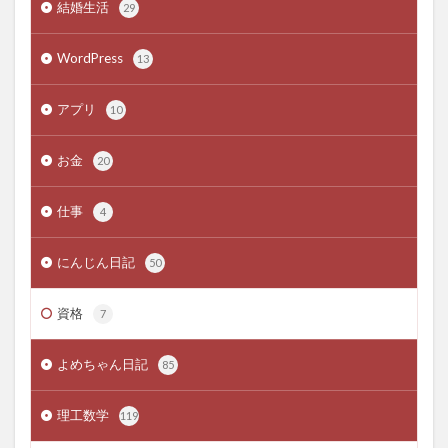
結婚生活
29
WordPress
13
アプリ
10
お金
20
仕事
4
にんじん日記
50
資格
7
よめちゃん日記
85
理工数学
119