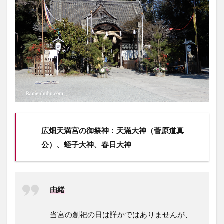
1.4
広畑
天満
宮の
御朱
印
2
広
畑
天
満
宮
の
広畑天満宮の御祭神：天滿大神（菅原道真
え
公）、蛭子大神、春日大神
び
す
祭
2.1
由緒
福引
き抽
選会
当宮の創祀の日は詳かではありませんが、