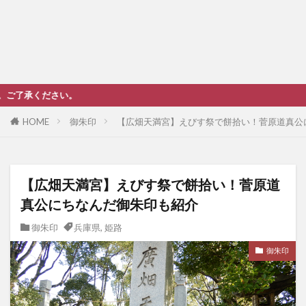
当ブロ
HOME
御朱印
【広畑天満宮】えびす祭で餅拾い！菅原道真公
【広畑天満宮】えびす祭で餅拾い！菅原道
真公にちなんだ御朱印も紹介
御朱印
兵庫県
,
姫路
御朱印