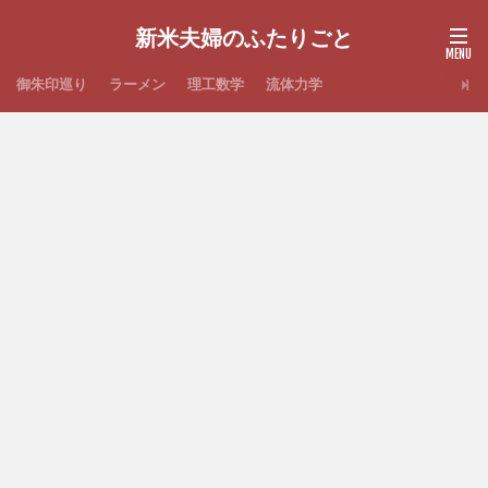
新米夫婦のふたりごと
御朱印巡り
ラーメン
理工数学
流体力学