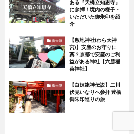
ある『天橋立知恩寺』
に参拝！境内の様子・
いただいた御朱印を紹
介
【敷地神社(わら天神
御朱印
宮)】安産のお守りに
藁？京都で安産のご利
益がある神社【六勝稲
荷神社】
【白姫龍神伝説】二川
御朱印
伏見いなりへ参拝 豊橋
御朱印巡りの旅