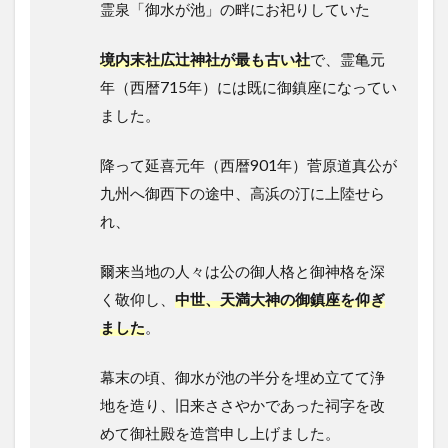
2.2
霊泉「御水が池」の畔にお祀りしていた
吉兆
売り
境内末社広辻神社が最も古い社
で、霊亀元
2.3
年（西暦715年）には既に御鎮座になってい
餅ま
ました。
き
3
降って延喜元年（西暦901年）菅原道真公が
ア
九州へ御西下の途中、高浜の汀に上陸せら
ク
セ
れ、
ス
4
爾来当地の人々は公の御人格と御神格を深
ま
く敬仰し、
中世、天満大神の御鎮座を仰ぎ
と
め
ました
。
幕末の頃、御水が池の半分を埋め立てて浄
地を造り、旧来ささやかであった祠字を改
めて御社殿を造営申し上げました。