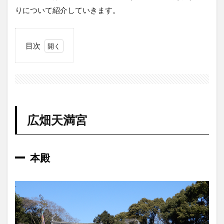
りについて紹介していきます。
目次
1
広
畑
天
満
宮
広畑天満宮
1.1
本殿
1.2
本殿
手水
所
1.3
授与
所