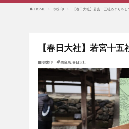
HOME
御朱印
【春日大社】若宮十五社めぐりをし
【春日大社】若宮十五
御朱印
奈良県
,
春日大社