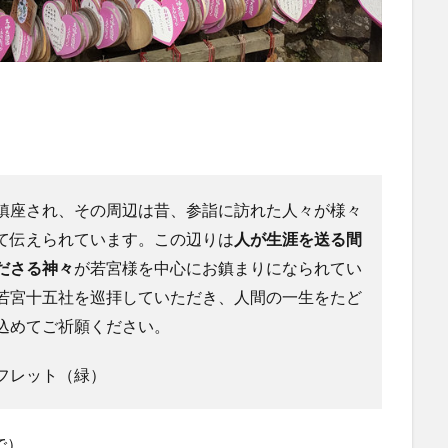
鎮座され、その周辺は昔、参詣に訪れた人々が様々
て伝えられています。この辺りは
人が生涯を送る間
ださる神々
が若宮様を中心にお鎮まりになられてい
若宮十五社を巡拝していただき、人間の一生をたど
込めてご祈願ください。
フレット（緑）
で）