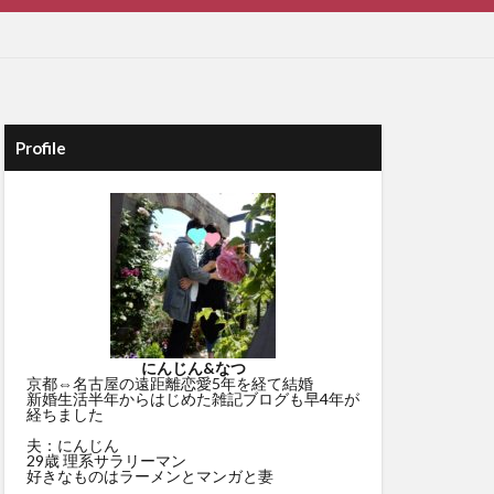
Profile
にんじん&なつ
京都⇔名古屋の遠距離恋愛5年を経て結婚
新婚生活半年からはじめた雑記ブログも早4年が
経ちました
夫：にんじん
29歳 理系サラリーマン
好きなものはラーメンとマンガと妻