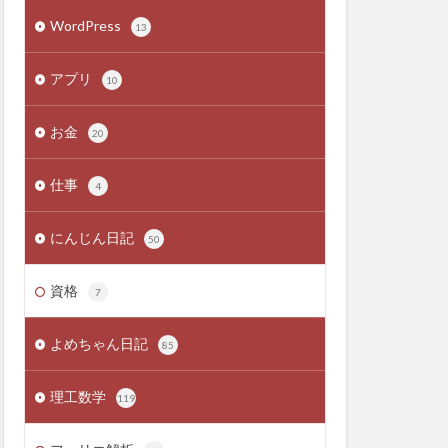
WordPress
13
アプリ
10
お金
20
仕事
4
にんじん日記
50
資格
7
よめちゃん日記
85
理工数学
119