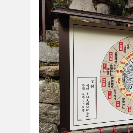
社
め
ぐ
り
1.1
若宮
十五
社め
ぐり
と
は？
1.2
神
社・
遥拝
所と
神様
1.3
若宮