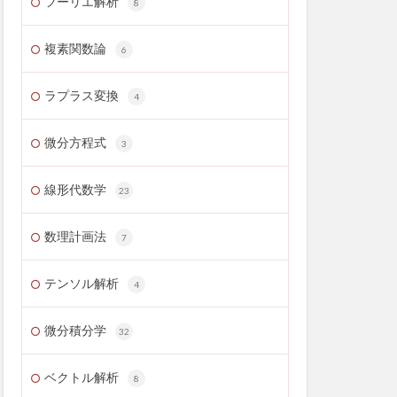
フーリエ解析
8
複素関数論
6
ラプラス変換
4
微分方程式
3
線形代数学
23
数理計画法
7
テンソル解析
4
微分積分学
32
ベクトル解析
8