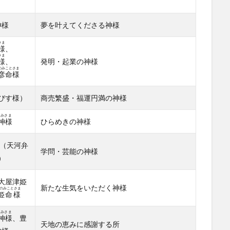
神様
夢を叶えてくださる神様
さま
様
、
さま
様
、
発明・起業の神様
のみことさま
彦命様
びす様）
商売繁盛・福運円満の神様
かみさま
神様
ひらめきの神様
（天河弁
学問・芸能の神様
）
大屋津姫
新たな生気をいただく神様
のみことさま
姫命様
かみさま
神様
、豊
天地の恵みに感謝する所