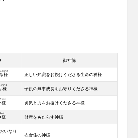
神
御神徳
ことさま
命様
正しい知識をお授けくださる生命の神様
ことさま
命様
子供の無事成長をお守りくださる神様
とさま
命様
勇気と力をお授けくださる神様
みさま
神様
財産をもたらす神様
おいなり
衣食住の神様