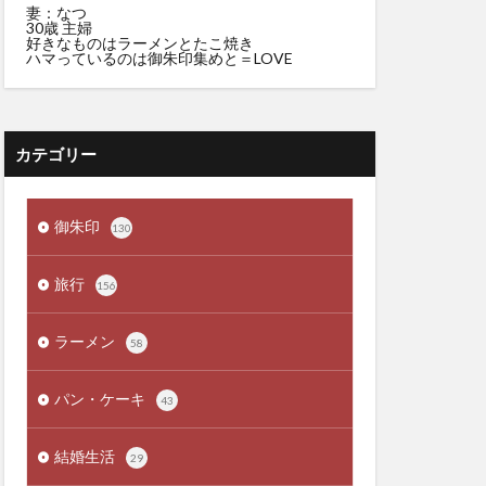
妻：なつ
30歳 主婦
好きなものはラーメンとたこ焼き
ハマっているのは御朱印集めと＝LOVE
カテゴリー
御朱印
130
旅行
156
ラーメン
58
パン・ケーキ
43
結婚生活
29