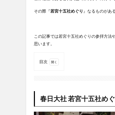
その際『
若宮十五社めぐり
』なるものがあ
この記事では若宮十五社めぐりの参拝方法
思います。
目次
1
春
日
大
社
若
春日大社 若宮十五社め
宮
十
五