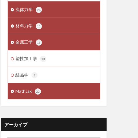
流体力学
24
材料力学
11
金属工学
16
塑性加工学
13
結晶学
3
MathJax
22
アーカイブ