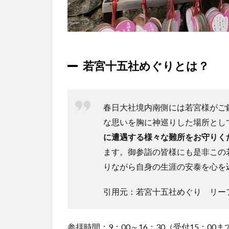
十五
社め
ぐり
マッ
プ
若宮十五社めぐりとは？
1.4
参拝
方法
2
春日大社境内南側には若宮様がご
若宮
な思いを胸に神巡りした場所とし
十五
に遭遇する様々な難所をお守りく
社め
ぐり
ます。御参詣の皆様にも是非この
をし
りながら自身の生涯の安泰を心を
てき
まし
引用元：若宮十五社めぐり リー
た！
【様
子・
感
参拝時間：9：00～16：30（受付15：00ま