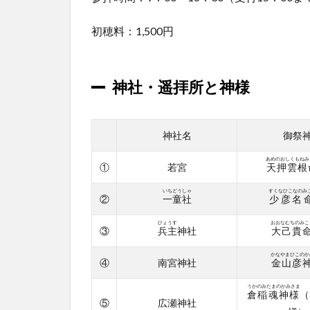
想】
初穂料：1,500円
2.1
夫婦
大国
社で
神社・遥拝所と神様
受
付！
2.2
神社名
御祭
①若
あめのおしくもねみ
宮
①
若宮
天押雲根
2.3
いちどうしゃ
すくなひこなのみ
②
一童社
少彦名
②一
童社
ひょうす
おおなむちのみこ
③
兵主
神社
大己貴
（三
輪神
かなやまひこのか
社）
④
南宮神社
金山彦
2.4
うかのみたまのかみさま
倉稲魂神様
（
③兵
⑤
広瀬神社