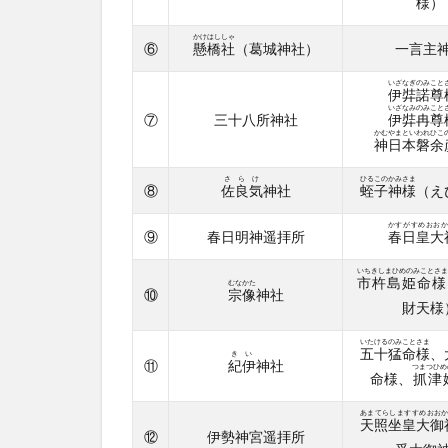
様）
主神
社
かけはししゃ
⑥
懸橋社
（葛城神社）
一言主
2.5
いざなぎのみこと
④南
伊弉諾尊
宮神
いざなみのみこと
⑦
三十八所神社
伊弉冉尊
社
かむやまといわれひこ
神日本磐余
2.6
さらけ
ひるこのかみさま
⑤広
⑧
佐良気
神社
蛭子神様
（え
瀬神
かすがすめおお
社
⑨
春日明神遥拝所
春日皇大
2.7
いちきしまひめのみことさま
市杵島姫命様
むなかた
⑥懸
⑩
宗像
神社
財天様
橋社
かけ
いたけるのみことさま
はし
五十猛命様
、
きい
⑪
紀伊
神社
つまつひめ
しゃ
命様、
抓津
（葛
城神
あまてらしますすめおお
天照坐皇大御
社）
⑫
伊勢神宮遥拝所