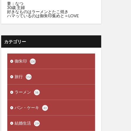
妻：なつ
30歳 主婦
好きなものはラーメンとたこ焼き
ハマっているのは御朱印集めと＝LOVE
カテゴリー
御朱印
130
旅行
156
ラーメン
58
パン・ケーキ
43
結婚生活
29