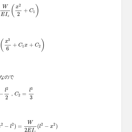
2
(
)
W
x
+
C
1
2
E
I
z
3
(
)
x
+
+
C
x
C
1
2
6
なので
2
3
l
l
−
=
，
C
2
2
3
W
2
2
2
2
−
)
=
(
−
)
x
l
l
x
2
E
I
z