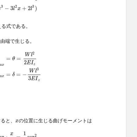
3
2
3
−
3
+
2
)
x
l
x
l
える式である。
自由端で生じる。
2
W
l
=
=
θ
2
E
I
z
a
x
3
W
l
=
=
−
δ
a
x
3
E
I
z
すると、
の位置に生じる曲げモーメントは
x
1
x
2