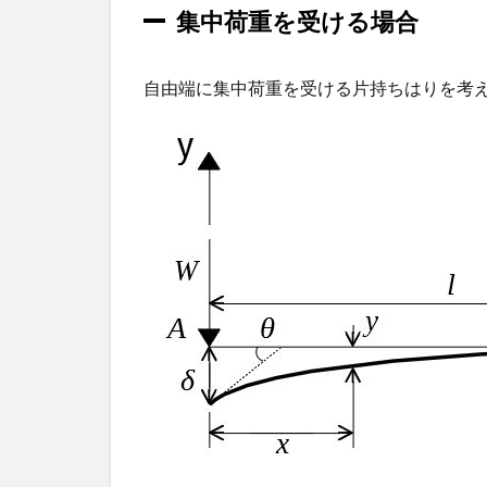
集中荷重を受ける場合
み
1.1
集中
自由端に集中荷重を受ける片持ちはりを考
荷重
を受
ける
場合
1.2
等分
布荷
重を
受け
る場
合