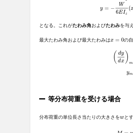
W
=
−
(
y
6
E
I
z
となる。これが
たわみ角
および
たわみ
を与
=
0
最大たわみ角および最大たわみは
の
x
(
)
d
y
d
x
m
y
m
等分布荷重を受ける場合
分布荷重の単位長さ当たりの大きさを
と
w