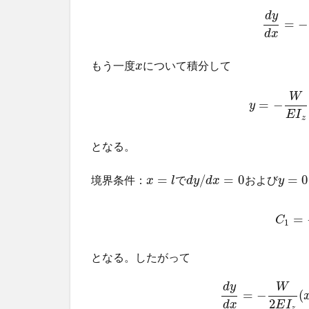
d
y
=
−
d
x
もう一度
について積分して
x
W
=
−
y
E
I
z
となる。
=
/
=
0
=
0
境界条件：
で
および
x
l
d
y
d
x
y
=
C
1
となる。したがって
d
y
W
=
−
(
2
d
x
E
I
z