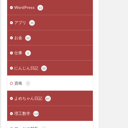
WordPress
13
アプリ
10
お金
20
仕事
4
にんじん日記
50
資格
7
よめちゃん日記
85
理工数学
119