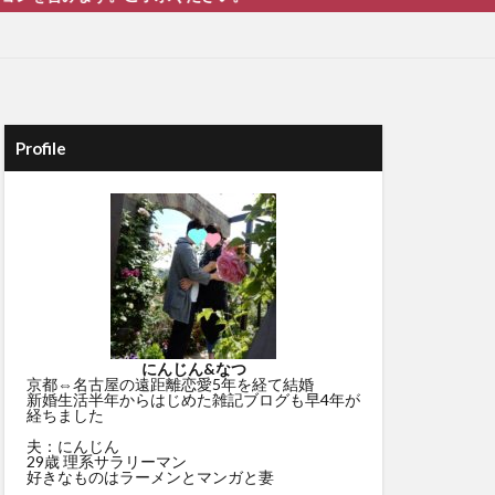
Profile
にんじん&なつ
京都⇔名古屋の遠距離恋愛5年を経て結婚
新婚生活半年からはじめた雑記ブログも早4年が
経ちました
夫：にんじん
29歳 理系サラリーマン
好きなものはラーメンとマンガと妻