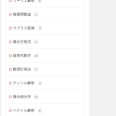
フーリエ解析
8
複素関数論
6
ラプラス変換
4
微分方程式
3
線形代数学
23
数理計画法
7
テンソル解析
4
微分積分学
32
ベクトル解析
8