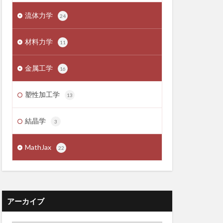
流体力学
24
材料力学
11
金属工学
16
塑性加工学
13
結晶学
3
MathJax
22
アーカイブ