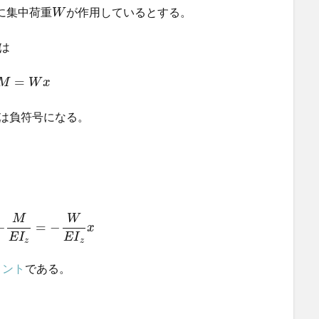
に集中荷重
が作用しているとする。
W
は
=
M
W
x
は負符号になる。
M
W
−
=
−
x
E
I
E
I
z
z
メント
である。