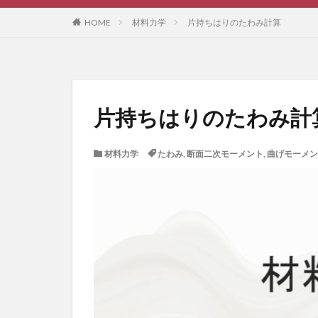
HOME
材料力学
片持ちはりのたわみ計算
片持ちはりのたわみ計
材料力学
たわみ
,
断面二次モーメント
,
曲げモーメン