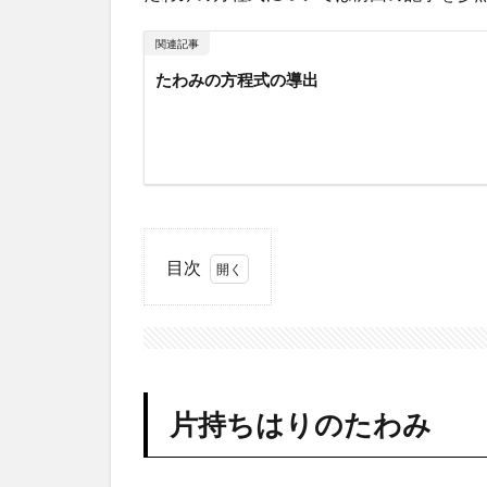
関連記事
たわみの方程式の導出
目次
1
片
持
ち
は
り
片持ちはりのたわみ
の
た
わ