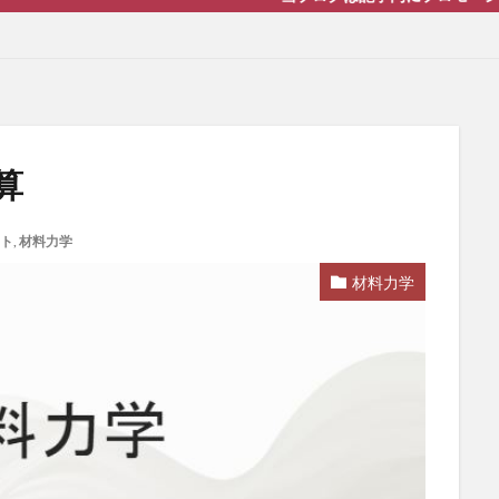
算
ト
,
材料力学
材料力学