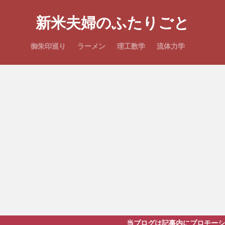
新米夫婦のふたりごと
御朱印巡り
ラーメン
理工数学
流体力学
当ブログは記事内にプロモーションを含みま