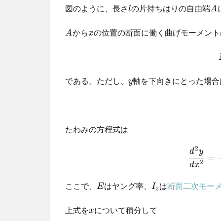
図のように、長さ
の片持ちはりの自由端
l
A
から
の位置の断面に働く曲げモーメント
A
x
である。ただし、
軸を下向きにとった場合
y
たわみの方程式は
2
d
y
=
2
d
x
ここで、
はヤング率、
は
断面二次モー
E
I
z
上式を
について積分して
x