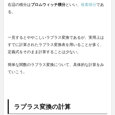
の
右辺の積分は
ブロムウィッチ積分
といい、
複素積分
であ
応
る。
用
一見するとややこしいラプラス変換であるが、実用上は
すでに計算されたラプラス変換表を用いることが多く、
定義式をそのまま計算することは少ない。
簡単な関数のラプラス変換について、具体的な計算をみ
ていこう。
ラプラス変換の計算