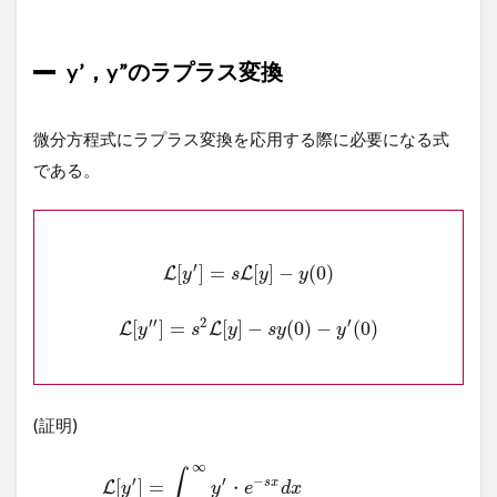
y’，y”のラプラス変換
微分方程式にラプラス変換を応用する際に必要になる式
である。
′
[
]
=
[
]
−
(
0
)
L
L
y
s
y
y
′
′
2
′
[
]
=
[
]
−
(
0
)
−
(
0
)
L
L
y
s
y
s
y
y
(証明)
∞
∫
′
′
−
s
x
[
]
=
L
・
y
y
e
d
x