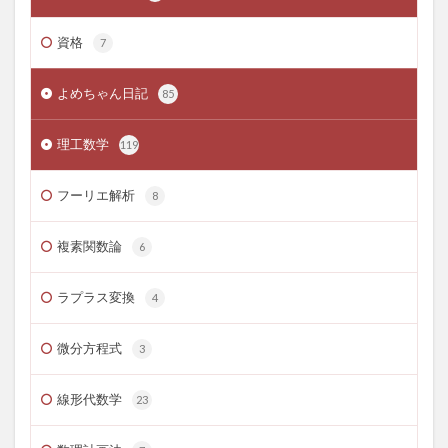
資格
7
よめちゃん日記
85
理工数学
119
フーリエ解析
8
複素関数論
6
ラプラス変換
4
微分方程式
3
線形代数学
23