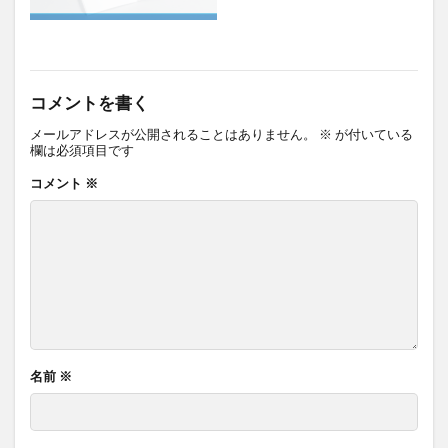
コメントを書く
メールアドレスが公開されることはありません。
※
が付いている
欄は必須項目です
コメント
※
名前
※