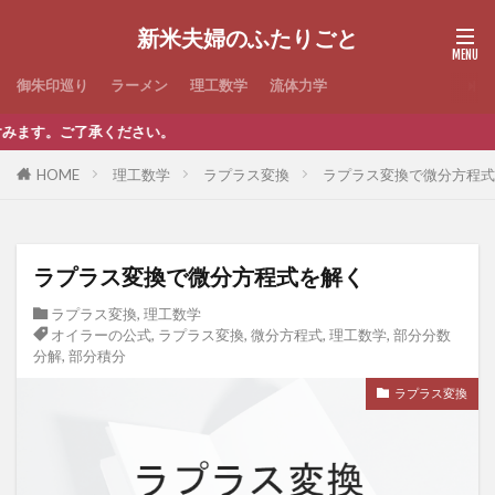
新米夫婦のふたりごと
御朱印巡り
ラーメン
理工数学
流体力学
了承ください。
HOME
理工数学
ラプラス変換
ラプラス変換で微分方程式
ラプラス変換で微分方程式を解く
ラプラス変換
,
理工数学
オイラーの公式
,
ラプラス変換
,
微分方程式
,
理工数学
,
部分分数
分解
,
部分積分
ラプラス変換