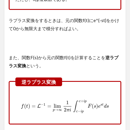
2.2
f(x)=e^{αx}
のラプラス
変換
ラプラス変換をするときは、元の関数f(t)にe^{-st}をかけ
て0から無限大まで積分すればよい。
2.3
f(x)=cos(αx)，
sin(αx)のラプ
ラス変換
2.4
また、関数F(s)から元の関数f(t)を計算することを
逆ラプ
y’，
ラス変換
という。
y”の
ラプ
ラス
変換
3
微
+
c
i
p
1
∫
−
1
s
t
(
)
=
=
lim
(
)
分
L
f
t
F
s
e
d
s
2
π
i
→
∞
p
方
−
c
i
p
程
式
へ