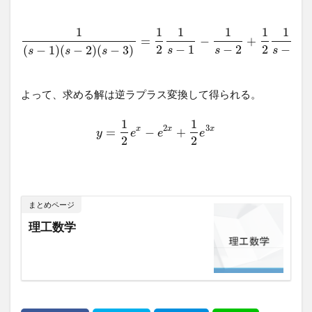
1
1
1
1
1
1
=
−
+
2
−
1
−
2
2
−
3
(
−
1
)
(
−
2
)
(
−
3
)
s
s
s
s
s
s
よって、求める解は逆ラプラス変換して得られる。
1
1
2
3
x
x
x
=
−
+
y
e
e
e
2
2
まとめページ
理工数学