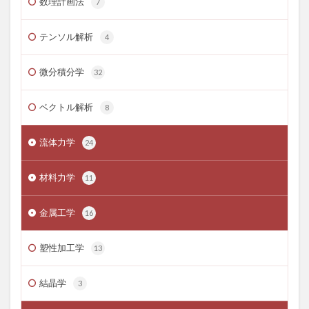
数理計画法
7
テンソル解析
4
微分積分学
32
ベクトル解析
8
流体力学
24
材料力学
11
金属工学
16
塑性加工学
13
結晶学
3