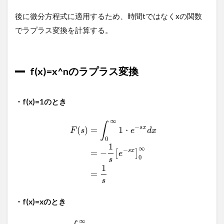
後に微分方程式に適用するため、時間tではなくxの関数
でラプラス変換を計算する。
f(x)=x^nのラプラス変換
・f(x)=1のとき
∞
∫
−
s
x
(
)
=
1
・
F
s
e
d
x
0
1
∞
−
s
x
=
−
[
]
e
0
s
1
=
s
・f(x)=xのとき
∞