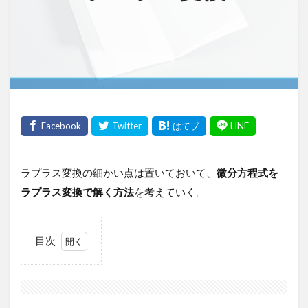
ラプラス変換の細かい点は置いておいて、
微分方程式を
ラプラス変換で解く方法
を考えていく。
目次
1
ラ
プ
ラ