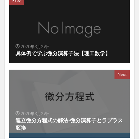
Prev
2020年3月29日
具体例で学ぶ微分演算子法【理工数学】
Next
2020年3月29日
連立微分方程式の解法-微分演算子とラプラス
変換