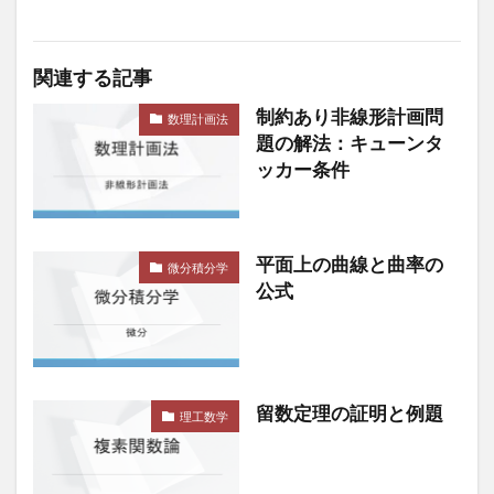
関連する記事
制約あり非線形計画問
数理計画法
題の解法：キューンタ
ッカー条件
平面上の曲線と曲率の
微分積分学
公式
留数定理の証明と例題
理工数学