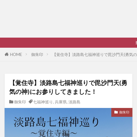
当ブログは記事内にプロ
HOME
御朱印
【覚住寺】淡路島七福神巡りで毘沙門天(勇気の
【覚住寺】淡路島七福神巡りで毘沙門天(勇
気の神)にお参りしてきました！
御朱印
七福神巡り
,
兵庫県
,
淡路島
御朱印