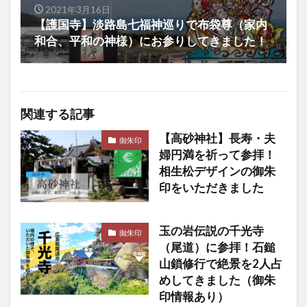
2021年3月16日
【護国寺】淡路島七福神巡りで布袋尊（家内
和合、平和の神様）にお参りしてきました！
関連する記事
【高砂神社】長寿・夫
御朱印
婦円満を祈って参拝！
相生松デザインの御朱
印をいただきました
玉の岩伝説の千光寺
御朱印
（尾道）に参拝！石鎚
山鎖修行で絶景を2人占
めしてきました（御朱
印情報あり）