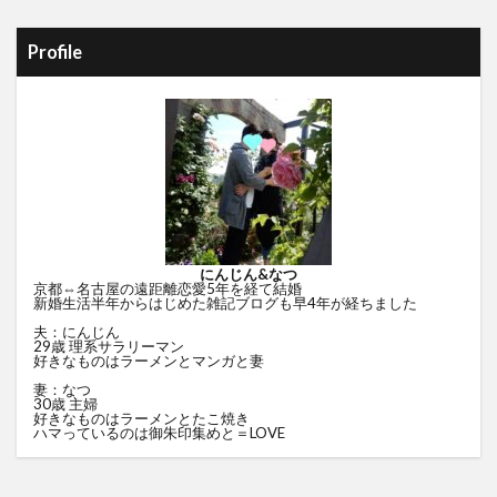
Profile
にんじん&なつ
京都⇔名古屋の遠距離恋愛5年を経て結婚
新婚生活半年からはじめた雑記ブログも早4年が経ちました
夫：にんじん
29歳 理系サラリーマン
好きなものはラーメンとマンガと妻
妻：なつ
30歳 主婦
好きなものはラーメンとたこ焼き
ハマっているのは御朱印集めと＝LOVE