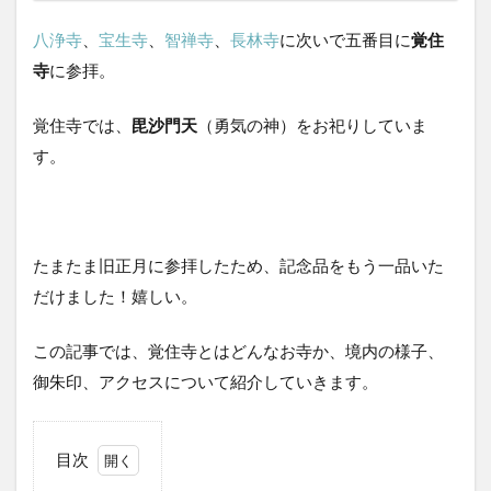
八浄寺
、
宝生寺
、
智禅寺
、
長林寺
に次いで五番目に
覚住
寺
に参拝。
覚住寺では、
毘沙門天
（勇気の神）をお祀りしていま
す。
たまたま旧正月に参拝したため、記念品をもう一品いた
だけました！嬉しい。
この記事では、覚住寺とはどんなお寺か、境内の様子、
御朱印、アクセスについて紹介していきます。
目次
1