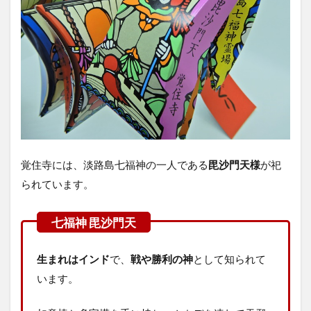
覚住寺には、淡路島七福神の一人である
毘沙門天様
が祀
られています。
生まれはインド
で、
戦や勝利の神
として知られて
います。