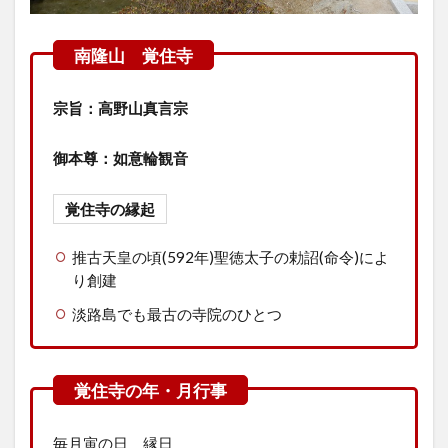
境内
の様
子
2.1
山門
宗旨：高野山真言宗
2.2
お願
御本尊：如意輪観音
いの
わら
じ守
覚住寺の
縁起
2.3
推古天皇の頃(592年)聖徳太子の勅詔(命令)によ
本堂
り創建
3
淡路島でも最古の寺院のひとつ
覚
住
寺
の
開
創
50
毎月寅の日 縁日