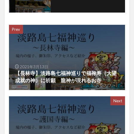
Prev
2021年3月13日
【長林寺】淡路島七福神巡りで福禄寿（大望
成就の神）に祈願 龍神が現れるお寺
Next