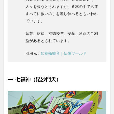
ク
人々を救うとされますが、６本の手で六道
セ
ス
すべてに救いの手を差し伸べるともいわれ
6
ています。
ま
と
智慧、財福、福徳授与、安産、延命のご利
め
益があるとされています。
引用元：
如意輪観音｜仏像ワールド
七福神（毘沙門天）