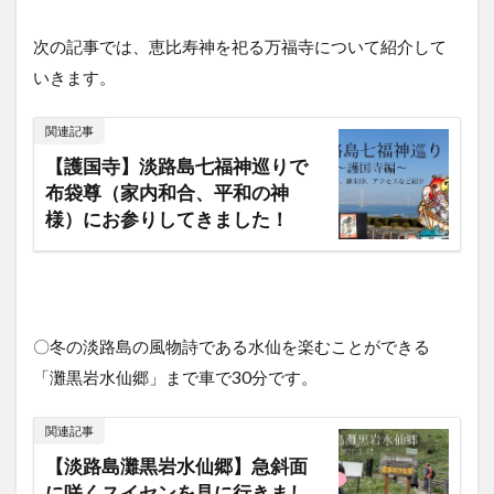
次の記事では、恵比寿神を祀る万福寺について紹介して
いきます。
関連記事
【護国寺】淡路島七福神巡りで
布袋尊（家内和合、平和の神
様）にお参りしてきました！
〇冬の淡路島の風物詩である水仙を楽むことができる
「灘黒岩水仙郷」まで車で30分です。
関連記事
【淡路島灘黒岩水仙郷】急斜面
に咲くスイセンを見に行きまし