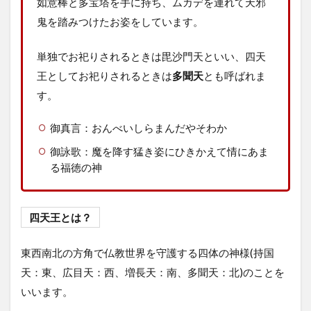
如意棒と多宝塔を手に持ち、ムカデを連れて天邪
鬼を踏みつけたお姿をしています。
単独でお祀りされるときは毘沙門天といい、四天
王としてお祀りされるときは
多聞天
とも呼ばれま
す。
御真言：おんべいしらまんだやそわか
御詠歌：魔を降す猛き姿にひきかえて情にあま
る福徳の神
四天王とは？
東西南北の方角で仏教世界を守護する四体の神様(持国
天：東、広目天：西、増長天：南、多聞天：北)のことを
いいます。