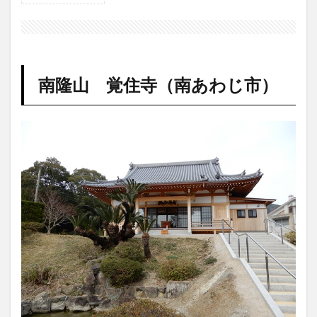
南隆
山
覚住
寺
（南
南隆山 覚住寺（南あわじ市）
あわ
じ
市）
1.1
御本
尊
1.2
七福
神
（毘
沙門
天）
2
覚住
寺