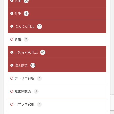
お金
20
仕事
4
にんじん日記
50
資格
7
よめちゃん日記
85
理工数学
119
フーリエ解析
8
複素関数論
6
ラプラス変換
4