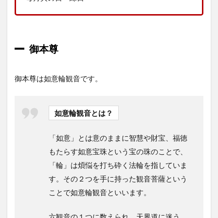
周
年
特
別
御
御本尊
寶
印
4
御本尊は如意輪観音です。
覚
住
寺
で
如意輪観音とは？
い
た
「如意」とは意のままに智慧や財宝、福徳
だ
い
もたらす如意宝珠という宝の珠のことで、
た
「輪」は煩悩を打ち砕く法輪を指していま
記
念
す。その２つを手に持った観音菩薩という
品
ことで如意輪観音といいます。
5
ア
六観音の１つに数えられ、天界道に迷う