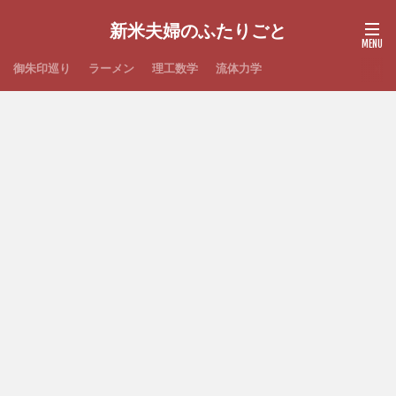
新米夫婦のふたりごと
御朱印巡り
ラーメン
理工数学
流体力学